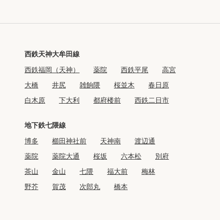
西鉄天神大牟田線
西鉄福岡（天神）
薬院
西鉄平尾
高宮
大橋
井尻
雑餉隈
桜並木
春日原
白木原
下大利
都府楼前
西鉄二日市
地下鉄七隈線
博多
櫛田神社前
天神南
渡辺通
薬院
薬院大通
桜坂
六本松
別府
茶山
金山
七隈
福大前
梅林
野芥
賀茂
次郎丸
橋本