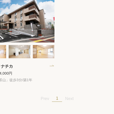
保存した物件
閲覧履歴
保存した検索条
店舗・スタッフ
希望条件を伝え
ノナチカ
来店予約
4,000円
茶山」徒歩3分/築1年
各種お問い合わ
1
Prev
Next
高級賃貸物件コラ