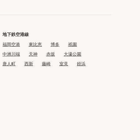
地下鉄空港線
福岡空港
東比恵
博多
祇園
中洲川端
天神
赤坂
大濠公園
唐人町
西新
藤崎
室見
姪浜