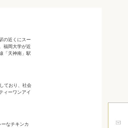
ック
会社概要
シー
クッキーポリシー
サイトマップ
駅の近くにスー
。福岡大学が近
線「天神南」駅
業しており、社会
ティーワンアイ
シーなチキンカ