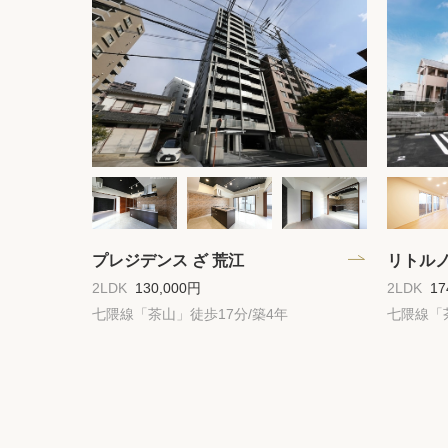
プレジデンス ざ 荒江
リトル
2LDK
130,000円
2LDK
17
七隈線「茶山」徒歩17分/築4年
七隈線「