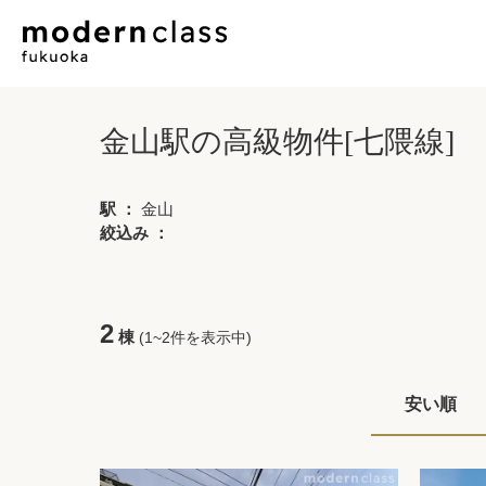
金山駅の高級物件[七隈線]
駅 ：
金山
絞込み ：
2
棟
(1~2件を表示中)
安い順