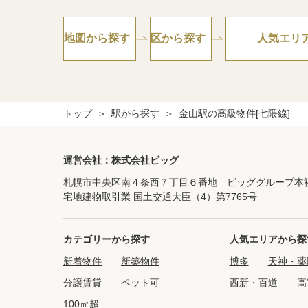
地図から探す
区から探す
人気エリ
トップ
駅から探す
金山駅の高級物件[七隈線]
運営会社：株式会社ビッグ
札幌市中央区南４条西７丁目６番地 ビッググループ本
宅地建物取引業 国土交通大臣（4）第7765号
カテゴリーから探す
人気エリアから探
新着物件
新築物件
博多
天神・薬
分譲賃貸
ペット可
西新・百道
高
100㎡超