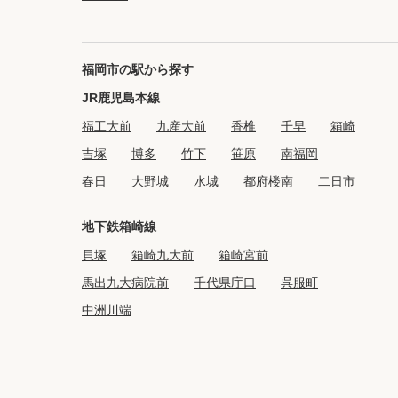
福岡市の駅から探す
JR鹿児島本線
福工大前
九産大前
香椎
千早
箱崎
吉塚
博多
竹下
笹原
南福岡
春日
大野城
水城
都府楼南
二日市
地下鉄箱崎線
貝塚
箱崎九大前
箱崎宮前
馬出九大病院前
千代県庁口
呉服町
中洲川端