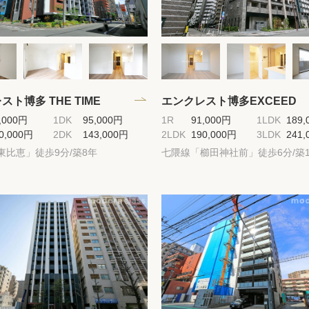
ト博多 THE TIME
エンクレスト博多EXCEED
,000円
1DK
95,000円
1R
91,000円
1LDK
189,
0,000円
2DK
143,000円
2LDK
190,000円
3LDK
241,
東比恵」徒歩9分/築8年
七隈線「櫛田神社前」徒歩6分/築