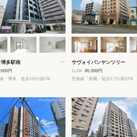
高級賃貸物件トピ
プライバシーポリ
商標について
ー博多駅南
サヴォイバンヤンツリー
,000円
1LDK
85,000円
線「博多」徒歩13分/築2年
空港線「祇園」徒歩17分/築22年