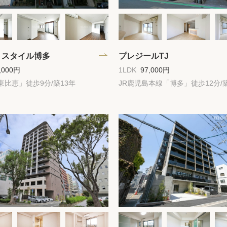
・スタイル博多
プレジールTJ
,000円
1LDK
97,000円
東比恵」徒歩9分/築13年
JR鹿児島本線「博多」徒歩12分/築