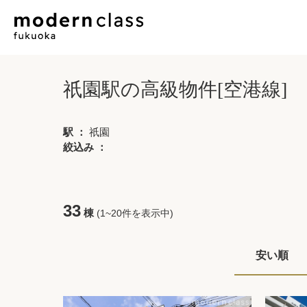
祇園駅の高級物件[空港線]
駅 ：
祇園
絞込み ：
33
棟
(1~20件を表示中)
安い順