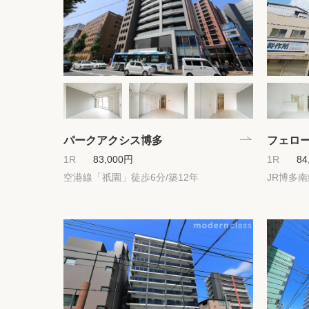
パークアクシス博多
フェロ
1R
83,000円
1R
84
空港線「祇園」徒歩6分/築12年
JR博多南