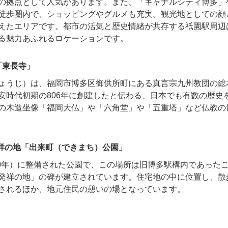
の拠点として人気があります。また、「キャナルシティ博多」
徒歩圏内で、ショッピングやグルメも充実。観光地としての顔
えたエリアです。都市の活気と歴史情緒が共存する祇園駅周辺
る魅力あふれるロケーションです。
「東長寺」
ょうじ）は、福岡市博多区御供所町にある真言宗九州教団の総
安時代初期の806年に創建したと伝わる、日本でも有数の歴史
の木造坐像「福岡大仏」や「六角堂」や「五重塔」など仏教の
祥の地「出来町（できまち）公園」
和40年）に整備された公園で、この場所は旧博多駅構内であった
発祥の地」の碑が建立されています。住宅地の中に位置し、散
されるほか、地元住民の憩いの場となっています。