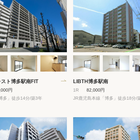
保存した物件
閲覧履歴
保存した検索条
店舗・スタッフ
希望条件を伝え
スト博多駅南FIT
LIBTH博多駅南
来店予約
,000円
1R
82,000円
博多」徒歩14分/築3年
JR鹿児島本線「博多」徒歩18分/築
各種お問い合わ
高級賃貸物件コラ