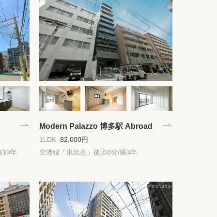
件
紹介
てプロに探してもらう
Modern Palazzo 博多駅 Abroad
1LDK
82,000円
10年
空港線「東比恵」徒歩8分/築3年
せ
ム
modern classについて