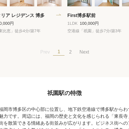
リア レジデンス 博多
First博多駅前
0,000円
1LDK
100,000円
東比恵」徒歩4分/築7年
空港線「祇園」徒歩7分/築3年
1
Prev
2
Next
祇園駅の特徴
福岡市博多区の中心部に位置し、地下鉄空港線で博多駅からわ
魅力です。周辺には、福岡の歴史と文化を感じられる「東長寺
街を散策できる情緒ある街並みが広がります。ビジネス街への