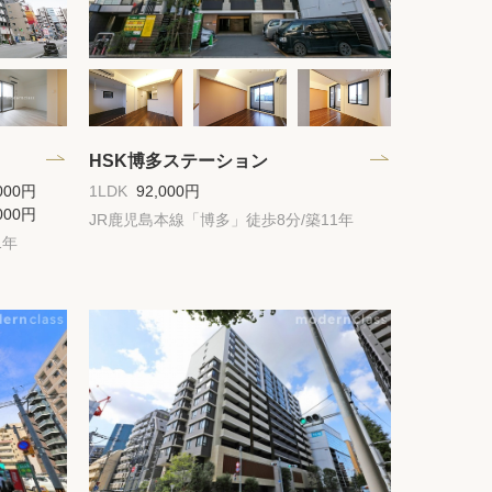
HSK博多ステーション
000円
1LDK
92,000円
000円
JR鹿児島本線「博多」徒歩8分/築11年
1年