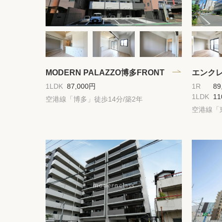
MODERN PALAZZO博多FRONT
エンクレス
1LDK
87,000円
1R
89
1LDK
11
空港線「博多」徒歩14分/築2年
空港線「