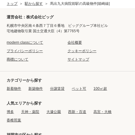
トップ
駅から探す
馬出九大病院前駅の高級物件[箱崎線]
運営会社：株式会社ビッグ
札幌市中央区南４条西７丁目６番地 ビッググループ本社ビル
宅地建物取引業 国土交通大臣（4）第7765号
modern classについて
会社概要
プライバシーポリシー
クッキーポリシー
商標について
サイトマップ
カテゴリーから探す
新着物件
新築物件
分譲賃貸
ペット可
100㎡超
人気エリアから探す
博多
天神・薬院
大濠公園
西新・百道
高宮・大橋
香椎照葉
福岡市の区から探す