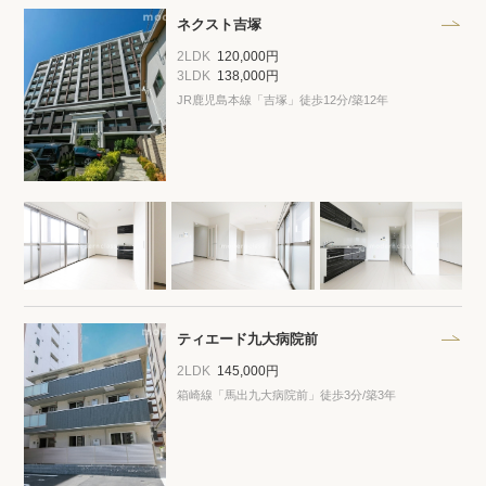
ネクスト吉塚
2LDK
120,000円
3LDK
138,000円
JR鹿児島本線「吉塚」徒歩12分/築12年
ティエード九大病院前
2LDK
145,000円
箱崎線「馬出九大病院前」徒歩3分/築3年