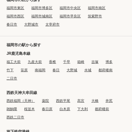
福岡市東区
福岡市博多区
福岡市中央区
福岡市南区
福岡市西区
福岡市城南区
福岡市早良区
筑紫野市
春日市
大野城市
太宰府市
福岡市の駅から探す
JR鹿児島本線
福工大前
九産大前
香椎
千早
箱崎
吉塚
博多
竹下
笹原
南福岡
春日
大野城
水城
都府楼南
二日市
西鉄天神大牟田線
西鉄福岡（天神）
薬院
西鉄平尾
高宮
大橋
井尻
雑餉隈
桜並木
春日原
白木原
下大利
都府楼前
西鉄二日市
地下鉄空港線