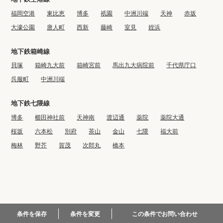
福岡空港
東比恵
博多
祇園
中洲川端
天神
赤坂
大濠公園
唐人町
西新
藤崎
室見
姪浜
地下鉄箱崎線
貝塚
箱崎九大前
箱崎宮前
馬出九大病院前
千代県庁口
呉服町
中洲川端
地下鉄七隈線
博多
櫛田神社前
天神南
渡辺通
薬院
薬院大通
桜坂
六本松
別府
茶山
金山
七隈
福大前
梅林
野芥
賀茂
次郎丸
橋本
© 2022 BIG CO., LTD.
この条件でお問い合わせ
条件を保存
条件を変更