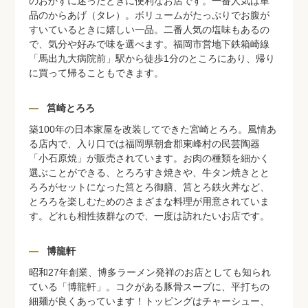
のおかずに迷ったときに便利なお店です。一番人気は単
品のからあげ（タレ）。ボリュームがたっぷりでお腹が
すいているときに嬉しい一品。二番人気の塩味もあるの
で、気分や好みで味を選べます。福岡市営地下鉄箱崎線
「馬出九大病院前」駅から徒歩1分のところにあり、帰り
に買って帰ることもできます。
筥崎とろろ
築100年の日本家屋を改装してできた宮崎とろろ。風情あ
る店内で、入り口では福岡県朝倉郡東峰村の民芸陶器
「小石原焼」が販売されています。お肉の種類を細かく
選ぶことができる、とろろすき焼きや、牛タン焼きとと
ろろがセットになった筥とろ御膳、筥とろ鉄火丼など、
とろろを楽しむためのさまざまな料理が用意されていま
す。どれも相性抜群なので、一度は訪れたいお店です。
博龍軒
昭和27年創業、博多ラーメン発祥のお店としても知られ
ている「博龍軒」。コクがある豚骨スープに、平打ちの
細麺が良くあっています！トッピングはチャーシュー、