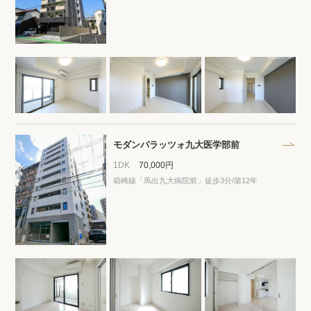
閲覧履歴
保存した検索条件
店舗・スタッフ紹介
希望条件を伝えてプロに探してもらう
モダンパラッツォ九大医学部前
1DK
70,000円
来店予約
箱崎線「馬出九大病院前」徒歩3分/築12年
各種お問い合わせ
高級賃貸物件コラム
modern classについて
高級賃貸物件トピック
会社概要