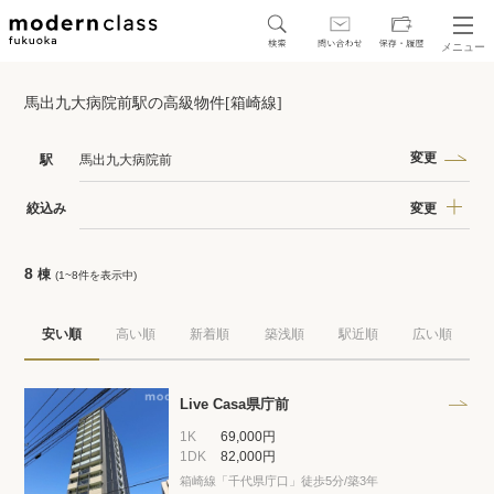
メニュー
SEARCH
馬出九大病院前駅の高級物件[箱崎線]
地図から探す
駅・路線から探す
変更
駅
馬出九大病院前
変更
絞込み
8
棟
(1~8件を表示中)
区から探す
安い順
高い順
新着順
築浅順
駅近順
広い順
人気エリアから探す
アクセスランキング
Live Casa県庁前
1K
69,000円
1DK
82,000円
箱崎線「千代県庁口」徒歩5分/築3年
保存した物件