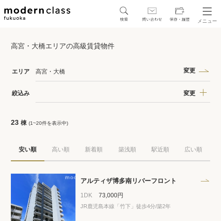
メニュー
SEARCH
高宮・大橋エリアの高級賃貸物件
地図から探す
駅・路線から探す
変更
エリア
高宮・大橋
変更
絞込み
23
棟
(1~20件を表示中)
区から探す
安い順
高い順
新着順
築浅順
駅近順
広い順
人気エリアから探す
アクセスランキング
アルティザ博多南リバーフロント
1DK
73,000円
JR鹿児島本線「竹下」徒歩4分/築2年
保存した物件