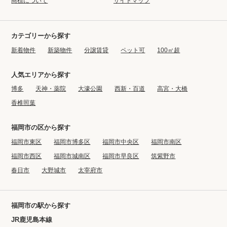
商標について
サイトマップ
カテゴリーから探す
新着物件
新築物件
分譲賃貸
ペット可
100㎡超
人気エリアから探す
博多
天神・薬院
大濠公園
西新・百道
高宮・大橋
香椎照葉
福岡市の区から探す
福岡市東区
福岡市博多区
福岡市中央区
福岡市南区
福岡市西区
福岡市城南区
福岡市早良区
筑紫野市
春日市
大野城市
太宰府市
福岡市の駅から探す
JR鹿児島本線