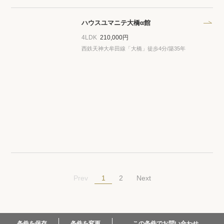
ハウスユマニテ大橋α館
4LDK
210,000円
西鉄天神大牟田線「大橋」徒歩4分/築35年
1
Prev
2
Next
この条件でお問い合わせ
条件を保存
条件を変更