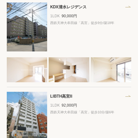
KDX清水レジデンス
1LDK
90,000円
西鉄天神大牟田線「高宮」徒歩9分/築18年
LIBTH高宮II
1LDK
92,000円
西鉄天神大牟田線「高宮」徒歩10分/築6年