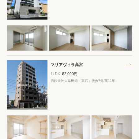
閲覧履歴
保存した検索条件
店舗・スタッフ紹介
希望条件を伝えてプロに探してもらう
マリアヴィラ高宮
1LDK
82,000円
来店予約
西鉄天神大牟田線「高宮」徒歩7分/築11年
各種お問い合わせ
高級賃貸物件コラム
modern classについて
高級賃貸物件トピック
会社概要