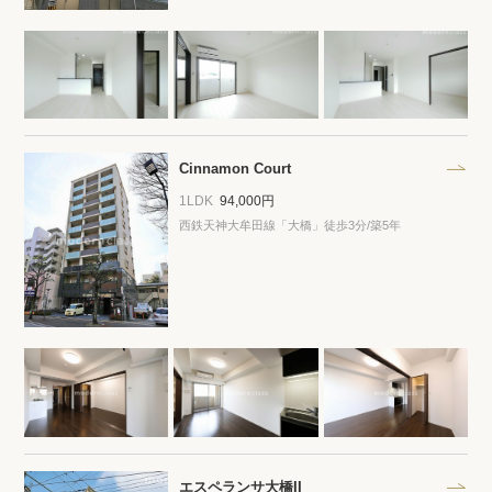
Cinnamon Court
1LDK
94,000円
西鉄天神大牟田線「大橋」徒歩3分/築5年
エスペランサ大橋II