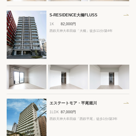
プライバシーポリシー
クッキーポリシー
商標について
サイトマップ
S-RESIDENCE大橋FLUSS
1K
82,000円
西鉄天神大牟田線「大橋」徒歩11分/築4年
エステートモア・平尾堀川
1LDK
87,000円
西鉄天神大牟田線「西鉄平尾」徒歩1分/築3年