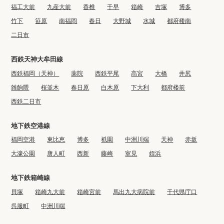
福工大前
九産大前
香椎
千早
箱崎
吉塚
博多
竹下
笹原
南福岡
春日
大野城
水城
都府楼南
二日市
西鉄天神大牟田線
西鉄福岡（天神）
薬院
西鉄平尾
高宮
大橋
井尻
雑餉隈
桜並木
春日原
白木原
下大利
都府楼前
西鉄二日市
地下鉄空港線
福岡空港
東比恵
博多
祇園
中洲川端
天神
赤坂
大濠公園
唐人町
西新
藤崎
室見
姪浜
地下鉄箱崎線
貝塚
箱崎九大前
箱崎宮前
馬出九大病院前
千代県庁口
呉服町
中洲川端