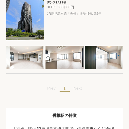
デンスEAST棟
3LDK
500,000円
JR鹿児島本線「香椎」徒歩43分/築2年
1
Prev
Next
香椎駅の特徴
「香椎」駅はJR鹿児島本線の駅で、快速電車なら11分ほ