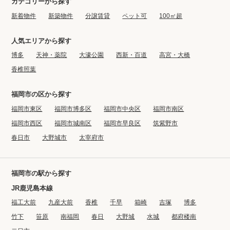
カテゴリーから探す
新着物件
新築物件
分譲賃貸
ペット可
100㎡超
人気エリアから探す
博多
天神・薬院
大濠公園
西新・百道
高宮・大橋
香椎照葉
福岡市の区から探す
福岡市東区
福岡市博多区
福岡市中央区
福岡市南区
福岡市西区
福岡市城南区
福岡市早良区
筑紫野市
春日市
大野城市
太宰府市
福岡市の駅から探す
JR鹿児島本線
福工大前
九産大前
香椎
千早
箱崎
吉塚
博多
竹下
笹原
南福岡
春日
大野城
水城
都府楼南