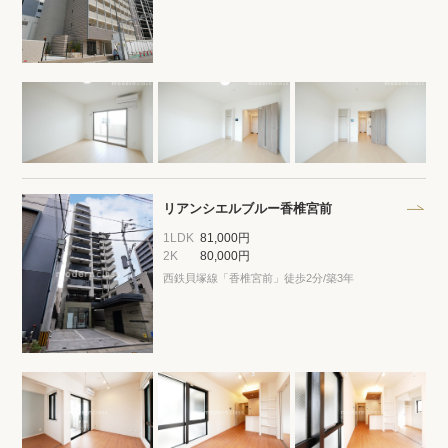
閲覧履歴
保存した検索条件
店舗・スタッフ紹介
希望条件を伝えてプロに探してもらう
リアンシエルブルー香椎宮前
1LDK
81,000円
来店予約
2K
80,000円
西鉄貝塚線「香椎宮前」徒歩2分/築3年
各種お問い合わせ
高級賃貸物件コラム
modern classについて
高級賃貸物件トピック
会社概要