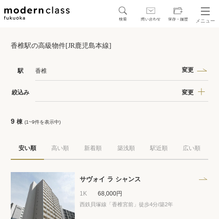
メニュー
SEARCH
香椎駅の高級物件[JR鹿児島本線]
地図から探す
駅・路線から探す
変更
駅
香椎
変更
絞込み
9
棟
(1~9件を表示中)
区から探す
安い順
高い順
新着順
築浅順
駅近順
広い順
人気エリアから探す
アクセスランキング
サヴォイ ラ シャンス
1K
68,000円
西鉄貝塚線「香椎宮前」徒歩4分/築2年
保存した物件