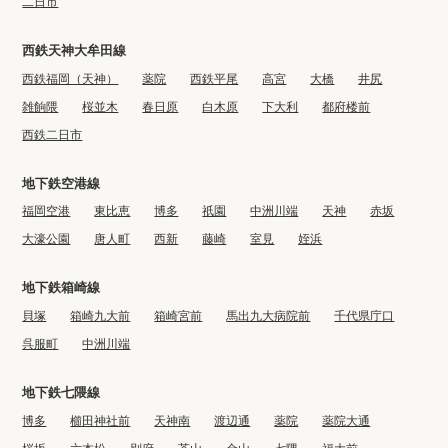
二日市
西鉄天神大牟田線
西鉄福岡（天神）
薬院
西鉄平尾
高宮
大橋
井尻
雑餉隈
桜並木
春日原
白木原
下大利
都府楼前
西鉄二日市
地下鉄空港線
福岡空港
東比恵
博多
祇園
中洲川端
天神
赤坂
大濠公園
唐人町
西新
藤崎
室見
姪浜
地下鉄箱崎線
貝塚
箱崎九大前
箱崎宮前
馬出九大病院前
千代県庁口
呉服町
中洲川端
地下鉄七隈線
博多
櫛田神社前
天神南
渡辺通
薬院
薬院大通