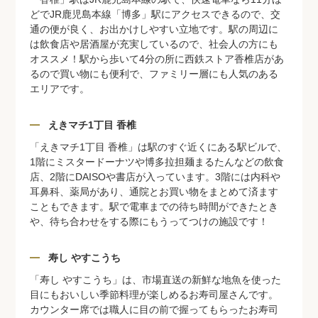
どでJR鹿児島本線「博多」駅にアクセスできるので、交
通の便が良く、お出かけしやすい立地です。駅の周辺に
は飲食店や居酒屋が充実しているので、社会人の方にも
オススメ！駅から歩いて4分の所に西鉄ストア香椎店があ
るので買い物にも便利で、ファミリー層にも人気のある
エリアです。
えきマチ1丁目 香椎
「えきマチ1丁目 香椎」は駅のすぐ近くにある駅ビルで、
1階にミスタードーナツや博多拉担麺まるたんなどの飲食
店、2階にDAISOや書店が入っています。3階には内科や
耳鼻科、薬局があり、通院とお買い物をまとめて済ます
こともできます。駅で電車までの待ち時間ができたとき
や、待ち合わせをする際にもうってつけの施設です！
寿し やすこうち
「寿し やすこうち」は、市場直送の新鮮な地魚を使った
目にもおいしい季節料理が楽しめるお寿司屋さんです。
カウンター席では職人に目の前で握ってもらったお寿司