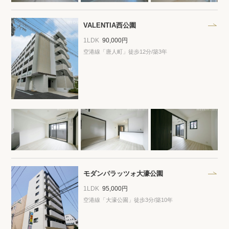
プライバシーポリシー
クッキーポリシー
商標について
サイトマップ
VALENTIA西公園
1LDK
90,000円
空港線「唐人町」徒歩12分/築3年
モダンパラッツォ大濠公園
1LDK
95,000円
空港線「大濠公園」徒歩3分/築10年