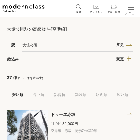
メニュー
SEARCH
大濠公園駅の高級物件[空港線]
地図から探す
駅・路線から探す
変更
駅
大濠公園
変更
絞込み
27
棟
(1~20件を表示中)
区から探す
安い順
高い順
新着順
築浅順
駅近順
広い順
人気エリアから探す
アクセスランキング
ドゥーエ赤坂
1LDK
81,000円
空港線「赤坂」徒歩7分/築9年
保存した物件