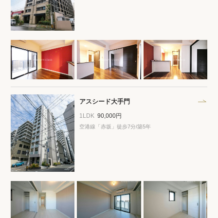
閲覧履歴
保存した検索条件
店舗・スタッフ紹介
希望条件を伝えてプロに探してもらう
アスシード大手門
1LDK
90,000円
来店予約
空港線「赤坂」徒歩7分/築5年
各種お問い合わせ
高級賃貸物件コラム
modern classについて
高級賃貸物件トピック
会社概要