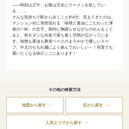
――時刻は正午、お腹は完全にラーメンを欲してい
る……。
そんな気持ちで駅から歩くこと約4分。見えてきたのは、
マンション街に突然現れる「味噌と醤油にこだわった渾
身の一杯」の文字。期待に胸躍らせながらのれんをくぐ
ると、和モダンな内装で落ち着く空間が広がっていま
す。味噌も醤油も豚骨ベースのまろやかで優しいスー
プ。中太のちぢれ麺によく絡んでおいしい～！何度でも
通いたくなる味がここにあります！
その他の検索方法
地図から探す
区から探す
人気エリアから探す