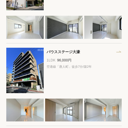
バウスステージ大濠
1LDK
96,000円
空港線「唐人町」徒歩7分/築2年