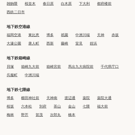
雑餉隈
桜並木
春日原
白木原
下大利
都府楼前
西鉄二日市
地下鉄空港線
福岡空港
東比恵
博多
祇園
中洲川端
天神
赤坂
大濠公園
唐人町
西新
藤崎
室見
姪浜
地下鉄箱崎線
貝塚
箱崎九大前
箱崎宮前
馬出九大病院前
千代県庁口
呉服町
中洲川端
地下鉄七隈線
博多
櫛田神社前
天神南
渡辺通
薬院
薬院大通
桜坂
六本松
別府
茶山
金山
七隈
福大前
梅林
野芥
賀茂
次郎丸
橋本