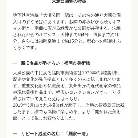
大濠公園駅の特徴
地下鉄空港線「大濠公園」駅は、その名の通り大濠公園
入口のすぐそばにあります。お隣の赤坂駅から続くオフ
ィス街と、南側に広がる緑豊かな公園が共存する、洗練
された都会のオアシス。天神まで約4分、博多まで約10
分、さらには福岡空港まで約15分と、都心への移動もら
くらくです。
新旧名品が勢ぞろい！福岡市美術館
大濠公園の中にある福岡市美術館は1979年の開館以来、
歴史や文化の発信拠点として多くの人に親しまれていま
す。重要文化財や仏教美術、九州出身の近代画家の作品
や現代美術作品まで、幅広いコレクションがぎっしり収
蔵されていて見ごたえはばっちり。
2019年3月には大規模改修が終了し、当時の建築意匠は残
したまま、誰でも気軽に楽しめる、より「開かれた美術
館」として生まれ変わりました。
リピート必至の名店！「麺家一清」