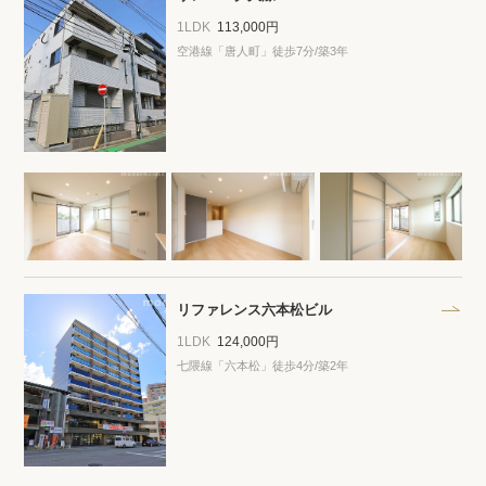
1LDK
113,000円
空港線「唐人町」徒歩7分/築3年
リファレンス六本松ビル
1LDK
124,000円
七隈線「六本松」徒歩4分/築2年