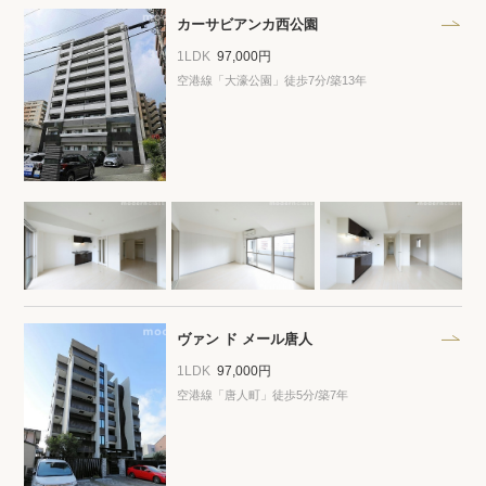
カーサビアンカ西公園
1LDK
97,000円
空港線「大濠公園」徒歩7分/築13年
ヴァン ド メール唐人
1LDK
97,000円
空港線「唐人町」徒歩5分/築7年