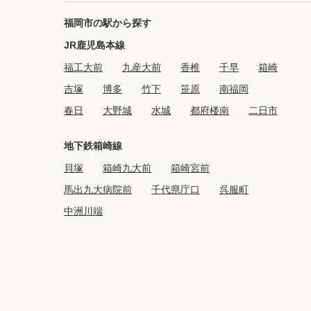
福岡市の駅から探す
JR鹿児島本線
福工大前
九産大前
香椎
千早
箱崎
吉塚
博多
竹下
笹原
南福岡
春日
大野城
水城
都府楼南
二日市
地下鉄箱崎線
貝塚
箱崎九大前
箱崎宮前
馬出九大病院前
千代県庁口
呉服町
中洲川端