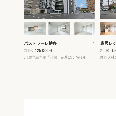
パストラーレ博多
庭園レ
2LDK
125,000円
2LDK
15
JR鹿児島本線「笹原」徒歩15分/築1年
西鉄天神