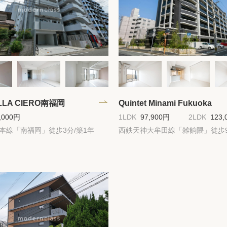
高級賃貸物件トピ
プライバシーポリ
商標について
ILLA CIERO南福岡
Quintet Minami Fukuoka
,000円
1LDK
97,900円
2LDK
123,
島本線「南福岡」徒歩3分/築1年
西鉄天神大牟田線「雑餉隈」徒歩9