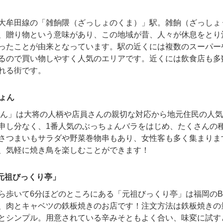
大牟田線の「雑餉隈（ざっしょのくま）」駅。雑餉（ざっしょ
、贈り物という意味があり、この地域が昔、人々が休息をとり
ったことが由来となっています。駅の近くには複数のスーパー
るので買い物しやすく人気のエリアです。近くには飲食店も多
れる街です。
ょん
ょん」は大将の人柄や店員さんの親切な対応から地元住民の人
申し分なく、1番人気のぶっちょんバラをはじめ、たくさんの
さつまいもサラダや野菜巻物串もあり、女性客も多く集まりま
、気軽に焼き鳥を楽しむことができます！
元祖びっくり亭」
ら歩いて6分ほどのところにある「元祖びっくり亭」は福岡の
、肉とキャベツの鉄板焼きのお店です！注文方法は鉄板焼きの
とシンプル。用意されている辛みそともよく合い、味変に試す