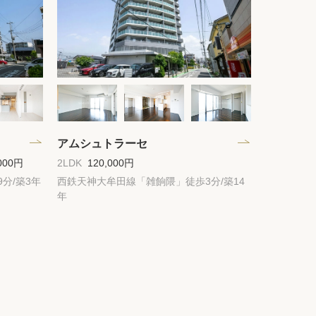
ック
会社概要
シー
クッキーポリシー
サイトマップ
アムシュトラーセ
000円
2LDK
120,000円
分/築3年
西鉄天神大牟田線「雑餉隈」徒歩3分/築14
年