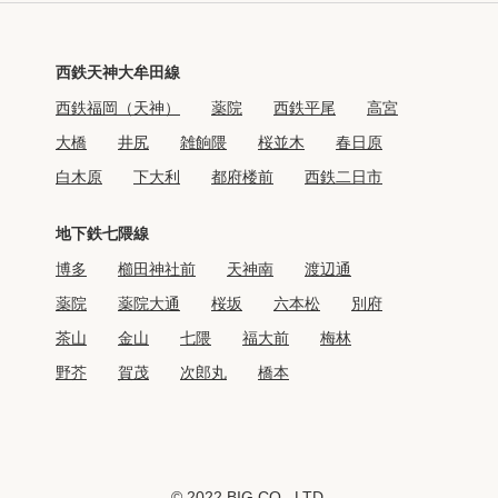
西鉄天神大牟田線
西鉄福岡（天神）
薬院
西鉄平尾
高宮
大橋
井尻
雑餉隈
桜並木
春日原
白木原
下大利
都府楼前
西鉄二日市
地下鉄七隈線
博多
櫛田神社前
天神南
渡辺通
薬院
薬院大通
桜坂
六本松
別府
茶山
金山
七隈
福大前
梅林
野芥
賀茂
次郎丸
橋本
© 2022 BIG CO., LTD.