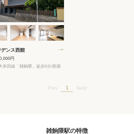
ジデンス西館
0,000円
大牟田線「雑餉隈」徒歩5分/新築
1
Prev
Next
雑餉隈駅の特徴