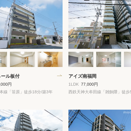
保存した物件
閲覧履歴
保存した検索条
店舗・スタッフ
希望条件を伝え
ネール板付
アイズ南福岡
来店予約
,000円
1LDK
77,000円
本線「笹原」徒歩18分/築3年
西鉄天神大牟田線「雑餉隈」徒歩5
各種お問い合わ
高級賃貸物件コラ