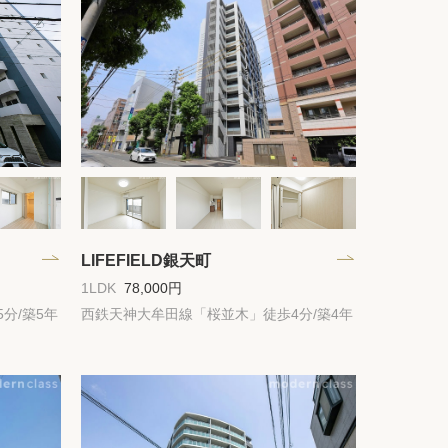
件
紹介
てプロに探してもらう
LIFEFIELD銀天町
1LDK
78,000円
分/築5年
西鉄天神大牟田線「桜並木」徒歩4分/築4年
せ
ム
modern classについて