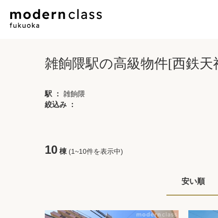
雑餉隈駅の高級物件[西鉄天
駅 ：
雑餉隈
絞込み ：
10
棟
(1~10件を表示中)
安い順