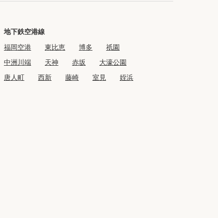
地下鉄空港線
福岡空港
東比恵
博多
祇園
中洲川端
天神
赤坂
大濠公園
唐人町
西新
藤崎
室見
姪浜