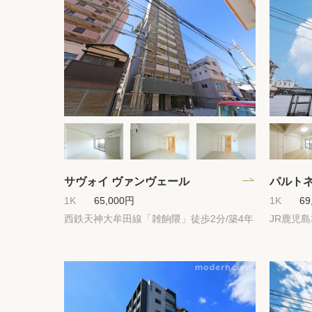
サヴォイ ヴァンヴェール
パルト
1K
65,000円
1K
69
西鉄天神大牟田線「雑餉隈」徒歩2分/築4年
JR鹿児島