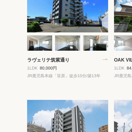
ラヴェリテ筑紫通り
OAK V
1LDK
80,000円
1LDK
84
JR鹿児島本線「笹原」徒歩10分/築13年
JR鹿児