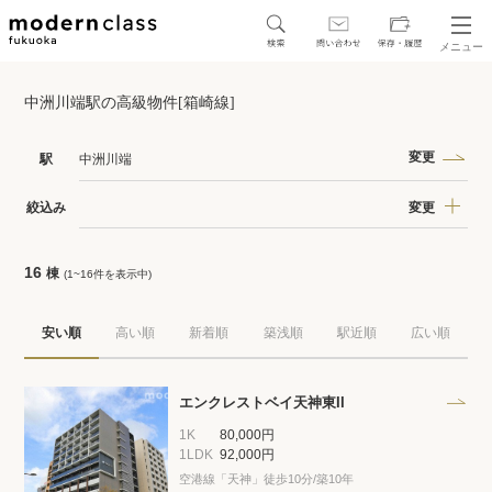
メニュー
SEARCH
中洲川端駅の高級物件[箱崎線]
地図から探す
駅・路線から探す
変更
駅
中洲川端
変更
絞込み
16
棟
(1~16件を表示中)
区から探す
安い順
高い順
新着順
築浅順
駅近順
広い順
人気エリアから探す
アクセスランキング
エンクレストベイ天神東II
1K
80,000円
1LDK
92,000円
空港線「天神」徒歩10分/築10年
保存した物件