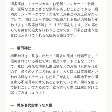
博多座は、ミュージカル・お芝居・コンサート・歌舞
伎・宝塚などさまざまな演目を楽しむことができる、福
岡のランドマークです！売店ではお弁当やお土産が売っ
ていて、演目によって売店で販売される商品の種類も変
わります！客席は3階まで、1,500席あります。どの席か
らでも舞台の迫力を味わうことができ、日常とは違う世
界に没入させてくれる伝統ある施設です。
櫛田神社
櫛田神社は、長きにわたって博多の氏神・総鎮守として
信仰されている神社です。観光スポットにもなってい
て、夏には有名な博多祇園山笠などのお祭りも開かれる
ので、多くの人でにぎわいます。入り口には霊泉鶴とい
われる鶴をモチーフにした井戸があり、本殿地下から湧
き出る不老長寿の水であるとされています。柄杓を使っ
て飲むことができるので、立ち寄った際には縁起付けに
試してみましょう！！
博多名代吉塚うなぎ屋