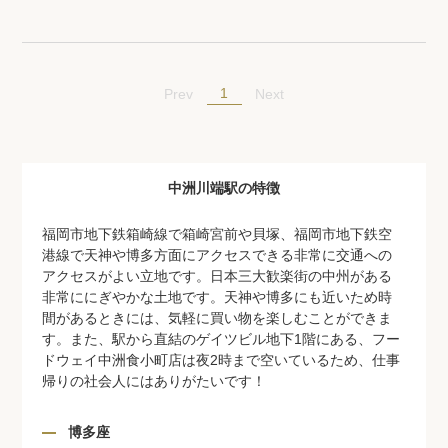
1
Prev
Next
中洲川端駅の特徴
福岡市地下鉄箱崎線で箱崎宮前や貝塚、福岡市地下鉄空
港線で天神や博多方面にアクセスできる非常に交通への
アクセスがよい立地です。日本三大歓楽街の中州がある
非常ににぎやかな土地です。天神や博多にも近いため時
間があるときには、気軽に買い物を楽しむことができま
す。また、駅から直結のゲイツビル地下1階にある、フー
ドウェイ中洲食小町店は夜2時まで空いているため、仕事
帰りの社会人にはありがたいです！
博多座