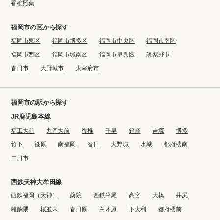
香椎照葉
福岡市の区から探す
福岡市東区
福岡市博多区
福岡市中央区
福岡市南区
福岡市西区
福岡市城南区
福岡市早良区
筑紫野市
春日市
大野城市
太宰府市
福岡市の駅から探す
JR鹿児島本線
福工大前
九産大前
香椎
千早
箱崎
吉塚
博多
竹下
笹原
南福岡
春日
大野城
水城
都府楼南
二日市
西鉄天神大牟田線
西鉄福岡（天神）
薬院
西鉄平尾
高宮
大橋
井尻
雑餉隈
桜並木
春日原
白木原
下大利
都府楼前