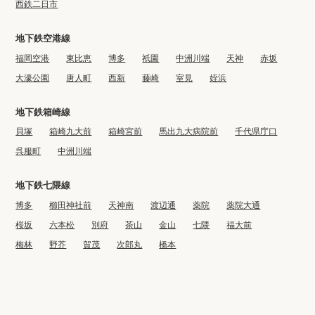
西鉄二日市
地下鉄空港線
福岡空港
東比恵
博多
祇園
中洲川端
天神
赤坂
大濠公園
唐人町
西新
藤崎
室見
姪浜
地下鉄箱崎線
貝塚
箱崎九大前
箱崎宮前
馬出九大病院前
千代県庁口
呉服町
中洲川端
地下鉄七隈線
博多
櫛田神社前
天神南
渡辺通
薬院
薬院大通
桜坂
六本松
別府
茶山
金山
七隈
福大前
梅林
野芥
賀茂
次郎丸
橋本