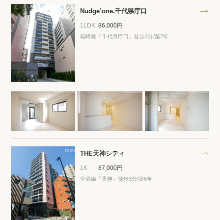
Nudge’one.千代県庁口
1LDK
86,000円
箱崎線「千代県庁口」徒歩2分/築2年
THE天神シティ
1K
87,000円
空港線「天神」徒歩3分/築6年