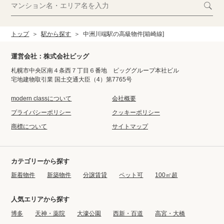
トップ
駅から探す
中洲川端駅の高級物件[箱崎線]
運営会社：株式会社ビッグ
札幌市中央区南４条西７丁目６番地 ビッググループ本社ビル
宅地建物取引業 国土交通大臣（4）第7765号
modern classについて
会社概要
プライバシーポリシー
クッキーポリシー
商標について
サイトマップ
カテゴリーから探す
新着物件
新築物件
分譲賃貸
ペット可
100㎡超
人気エリアから探す
博多
天神・薬院
大濠公園
西新・百道
高宮・大橋