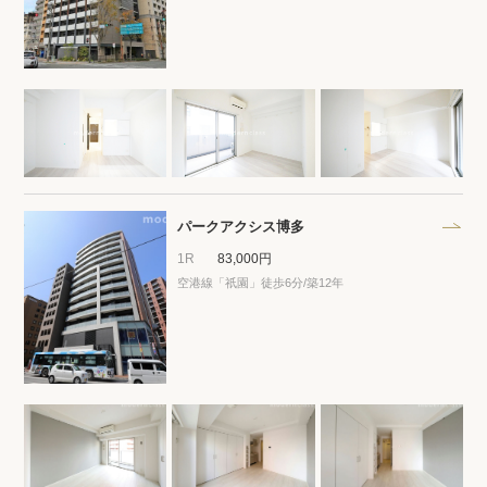
閲覧履歴
保存した検索条件
店舗・スタッフ紹介
希望条件を伝えてプロに探してもらう
パークアクシス博多
1R
83,000円
来店予約
空港線「祇園」徒歩6分/築12年
各種お問い合わせ
高級賃貸物件コラム
modern classについて
高級賃貸物件トピック
会社概要