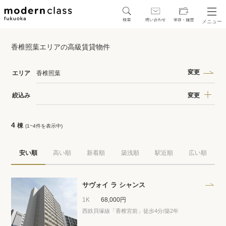
メニュー
SEARCH
香椎照葉エリアの高級賃貸物件
地図から探す
駅・路線から探す
変更
エリア
香椎照葉
変更
絞込み
4
棟
(1~4件を表示中)
区から探す
安い順
高い順
新着順
築浅順
駅近順
広い順
人気エリアから探す
アクセスランキング
サヴォイ ラ シャンス
1K
68,000円
西鉄貝塚線「香椎宮前」徒歩4分/築2年
保存した物件