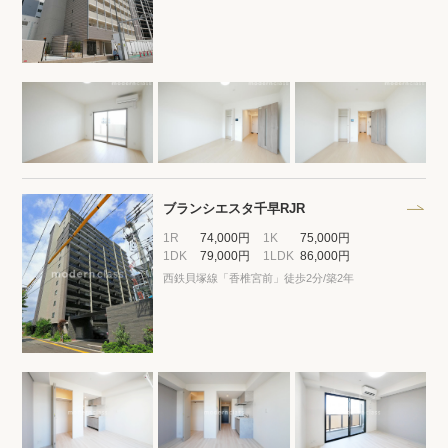
閲覧履歴
保存した検索条件
店舗・スタッフ紹介
希望条件を伝えてプロに探してもらう
ブランシエスタ千早RJR
1R
74,000円
1K
75,000円
来店予約
1DK
79,000円
1LDK
86,000円
西鉄貝塚線「香椎宮前」徒歩2分/築2年
各種お問い合わせ
高級賃貸物件コラム
modern classについて
高級賃貸物件トピック
会社概要