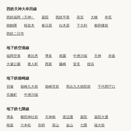
西鉄天神大牟田線
西鉄福岡（天神）
薬院
西鉄平尾
高宮
大橋
井尻
雑餉隈
桜並木
春日原
白木原
下大利
都府楼前
西鉄二日市
地下鉄空港線
福岡空港
東比恵
博多
祇園
中洲川端
天神
赤坂
大濠公園
唐人町
西新
藤崎
室見
姪浜
地下鉄箱崎線
貝塚
箱崎九大前
箱崎宮前
馬出九大病院前
千代県庁口
呉服町
中洲川端
地下鉄七隈線
博多
櫛田神社前
天神南
渡辺通
薬院
薬院大通
桜坂
六本松
別府
茶山
金山
七隈
福大前