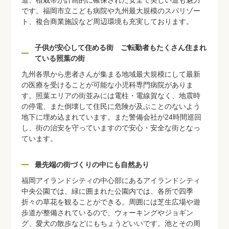
です。福岡市立こども病院や九州最大規模のスパリゾー
ト、複合商業施設など周辺環境も充実しております。
子供が安心して住める街 ご転勤者もたくさん住まれ
ている照葉の街
九州各県から患者さんが集まる地域最大規模にして最新
の医療を受けることが可能な小児科専門病院がありま
す。照葉エリアの街並みには電柱・電線賀なく、地震時
の停電、また倒壊して住民に危険が及ぶことのないよう
地下に埋め込まれています。また警備会社が24時間巡回
し、街の治安を守っていますので安心・安全な街となっ
ています。
最先端の街づくりの中にも自然あり
福岡アイランドシティの中心部にあるアイランドシティ
中央公園では、緑に囲まれた公園内では、各所で四季
折々の草花を観ることができる。周囲には芝生広場や遊
歩道が整備されているので、ウォーキングやジョギン
グ、愛犬の散歩などにもちょうどいいです。池とその周