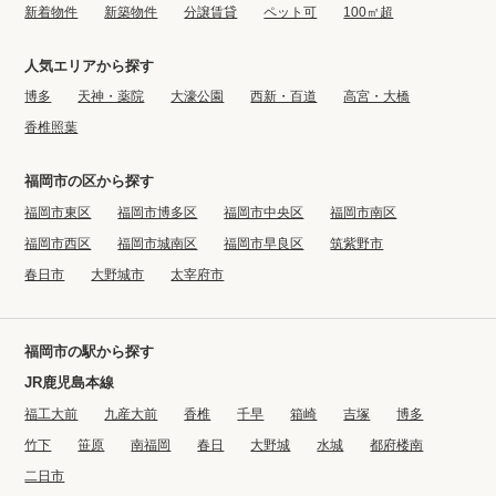
新着物件
新築物件
分譲賃貸
ペット可
100㎡超
人気エリアから探す
博多
天神・薬院
大濠公園
西新・百道
高宮・大橋
香椎照葉
福岡市の区から探す
福岡市東区
福岡市博多区
福岡市中央区
福岡市南区
福岡市西区
福岡市城南区
福岡市早良区
筑紫野市
春日市
大野城市
太宰府市
福岡市の駅から探す
JR鹿児島本線
福工大前
九産大前
香椎
千早
箱崎
吉塚
博多
竹下
笹原
南福岡
春日
大野城
水城
都府楼南
二日市