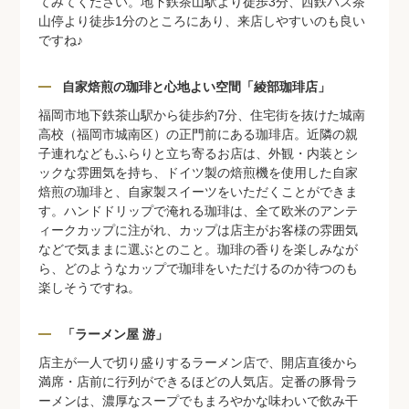
てみてください。地下鉄茶山駅より徒歩3分、西鉄バス茶
山停より徒歩1分のところにあり、来店しやすいのも良い
ですね♪
自家焙煎の珈琲と心地よい空間「綾部珈琲店」
福岡市地下鉄茶山駅から徒歩約7分、住宅街を抜けた城南
高校（福岡市城南区）の正門前にある珈琲店。近隣の親
子連れなどもふらりと立ち寄るお店は、外観・内装とシ
ックな雰囲気を持ち、ドイツ製の焙煎機を使用した自家
焙煎の珈琲と、自家製スイーツをいただくことができま
す。ハンドドリップで淹れる珈琲は、全て欧米のアンテ
ィークカップに注がれ、カップは店主がお客様の雰囲気
などで気ままに選ぶとのこと。珈琲の香りを楽しみなが
ら、どのようなカップで珈琲をいただけるのか待つのも
楽しそうですね。
「ラーメン屋 游」
店主が一人で切り盛りするラーメン店で、開店直後から
満席・店前に行列ができるほどの人気店。定番の豚骨ラ
ーメンは、濃厚なスープでもまろやかな味わいで飲み干