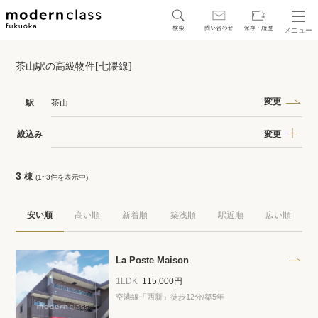
メニュー
SEARCH
茶山駅の高級物件[七隈線]
地図から探す
駅・路線から探す
変更
駅
茶山
変更
絞込み
3
棟
(1~3件を表示中)
区から探す
安い順
高い順
新着順
築浅順
駅近順
広い順
人気エリアから探す
アクセスランキング
La Poste Maison
1LDK
115,000円
空港線「西新」徒歩12分/築5年
保存した物件