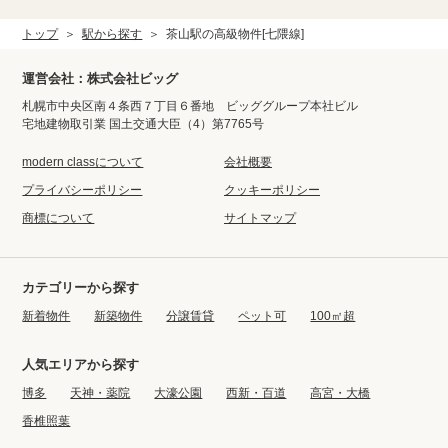
トップ
駅から探す
茶山駅の高級物件[七隈線]
運営会社：株式会社ビッグ
札幌市中央区南４条西７丁目６番地 ビッググループ本社ビル
宅地建物取引業 国土交通大臣（4）第7765号
modern classについて
会社概要
プライバシーポリシー
クッキーポリシー
商標について
サイトマップ
カテゴリーから探す
新着物件
新築物件
分譲賃貸
ペット可
100㎡超
人気エリアから探す
博多
天神・薬院
大濠公園
西新・百道
高宮・大橋
香椎照葉