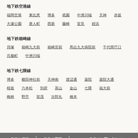
地下鉄空港線
福岡空港
東比恵
博多
祇園
中洲川端
天神
赤坂
大濠公園
唐人町
西新
藤崎
室見
姪浜
地下鉄箱崎線
貝塚
箱崎九大前
箱崎宮前
馬出九大病院前
千代県庁口
呉服町
中洲川端
地下鉄七隈線
博多
櫛田神社前
天神南
渡辺通
薬院
薬院大通
桜坂
六本松
別府
茶山
金山
七隈
福大前
梅林
野芥
賀茂
次郎丸
橋本
© 2022 BIG CO., LTD.