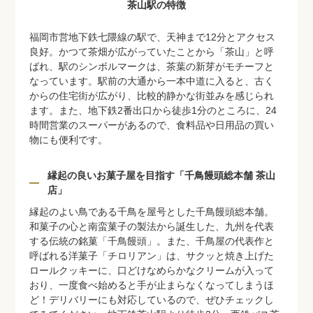
茶山駅の特徴
福岡市営地下鉄七隈線の駅で、天神まで12分とアクセス
良好。かつて茶畑が広がっていたことから「茶山」と呼
ばれ、駅のシンボルマークは、茶葉の新芽がモチーフと
なっています。駅前の大通から一本中道に入ると、古く
からの住宅街が広がり、比較的静かな街並みを感じられ
ます。また、地下鉄2番出口から徒歩1分のところに、24
時間営業のスーパーがあるので、食料品や日用品の買い
物にも便利です。
縁起の良いお菓子屋を目指す「千鳥饅頭総本舗 茶山
店」
縁起のよい鳥である千鳥を屋号とした千鳥饅頭総本舗。
和菓子の心と南蛮菓子の製法から誕生した、九州を代表
する伝統の銘菓「千鳥饅頭」。また、千鳥屋の代表作と
呼ばれる洋菓子「チロリアン」は、サクッと焼き上げた
ロールクッキーに、口どけなめらかなクリームが入って
おり、一度食べ始めると手が止まらなくなってしまうほ
ど！デリバリーにも対応しているので、ぜひチェックし