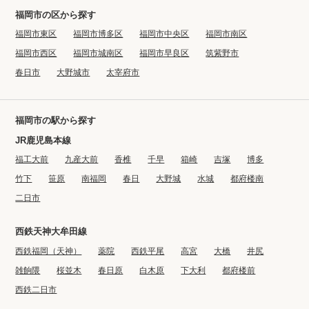
福岡市の区から探す
福岡市東区
福岡市博多区
福岡市中央区
福岡市南区
福岡市西区
福岡市城南区
福岡市早良区
筑紫野市
春日市
大野城市
太宰府市
福岡市の駅から探す
JR鹿児島本線
福工大前
九産大前
香椎
千早
箱崎
吉塚
博多
竹下
笹原
南福岡
春日
大野城
水城
都府楼南
二日市
西鉄天神大牟田線
西鉄福岡（天神）
薬院
西鉄平尾
高宮
大橋
井尻
雑餉隈
桜並木
春日原
白木原
下大利
都府楼前
西鉄二日市