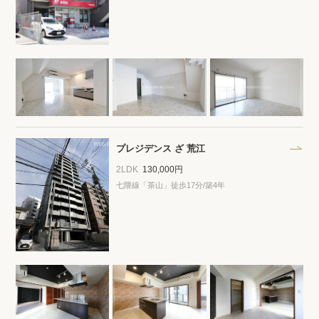
閲覧履歴
保存した検索条件
店舗・スタッフ紹介
希望条件を伝えてプロに探してもらう
プレジデンス ざ 荒江
2LDK
130,000円
来店予約
七隈線「茶山」徒歩17分/築4年
各種お問い合わせ
高級賃貸物件コラム
modern classについて
高級賃貸物件トピック
会社概要