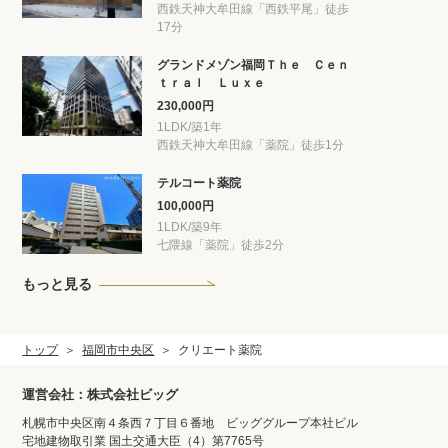
西鉄天神大牟田線「西鉄平尾」徒歩
17分
グランドメゾン福岡Ｔｈｅ Ｃｅｎ
ｔｒａｌ Ｌｕｘｅ
230,000円
1LDK/築1年
西鉄天神大牟田線「薬院」徒歩1分
テルコート薬院
100,000円
1LDK/築9年
七隈線「薬院」徒歩2分
もっと見る
トップ
福岡市中央区
クリエート薬院
運営会社：株式会社ビッグ
札幌市中央区南４条西７丁目６番地 ビッググループ本社ビル
宅地建物取引業 国土交通大臣（4）第7765号