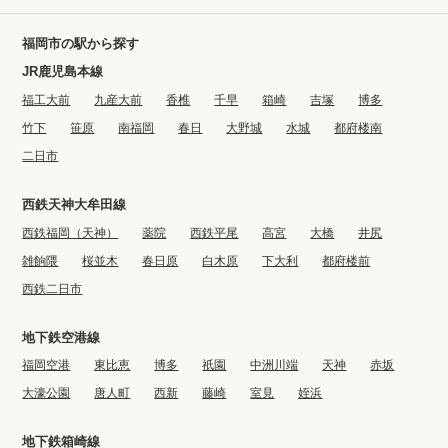
福岡市の駅から探す
JR鹿児島本線
福工大前
九産大前
香椎
千早
箱崎
吉塚
博多
竹下
笹原
南福岡
春日
大野城
水城
都府楼南
二日市
西鉄天神大牟田線
西鉄福岡（天神）
薬院
西鉄平尾
高宮
大橋
井尻
雑餉隈
桜並木
春日原
白木原
下大利
都府楼前
西鉄二日市
地下鉄空港線
福岡空港
東比恵
博多
祇園
中洲川端
天神
赤坂
大濠公園
唐人町
西新
藤崎
室見
姪浜
地下鉄箱崎線