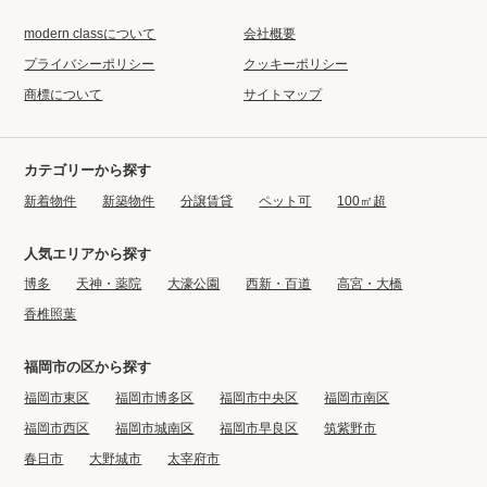
modern classについて
会社概要
プライバシーポリシー
クッキーポリシー
商標について
サイトマップ
カテゴリーから探す
新着物件
新築物件
分譲賃貸
ペット可
100㎡超
人気エリアから探す
博多
天神・薬院
大濠公園
西新・百道
高宮・大橋
香椎照葉
福岡市の区から探す
福岡市東区
福岡市博多区
福岡市中央区
福岡市南区
福岡市西区
福岡市城南区
福岡市早良区
筑紫野市
春日市
大野城市
太宰府市