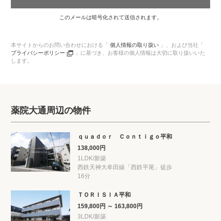
このメールは暗号化されて送信されます。
本サイトからのお問い合わせにおける「
個人情報の取り扱い
」、
および当社「
プライバシーポリシー
」に基づき、
お客様の個人情報は大切に取り扱いいた
します。
薬院大通周辺の物件
ｑｕａｄｏｒ Ｃｏｎｔｉｇｏ平和
138,000円
1LDK/新築
西鉄天神大牟田線「西鉄平尾」徒歩
16分
ＴＯＲＩＳＩＡ平和
159,800円 ～ 163,800円
3LDK/新築