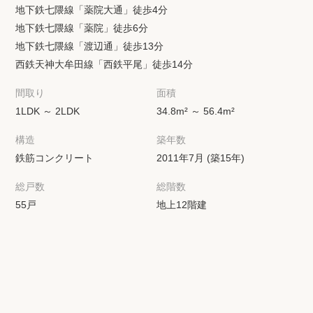
地下鉄七隈線「薬院大通」徒歩4分
地下鉄七隈線「薬院」徒歩6分
地下鉄七隈線「渡辺通」徒歩13分
西鉄天神大牟田線「西鉄平尾」徒歩14分
間取り
面積
1LDK ～ 2LDK
34.8m² ～ 56.4m²
構造
築年数
鉄筋コンクリート
2011年7月 (築15年)
総戸数
総階数
55戸
地上12階建