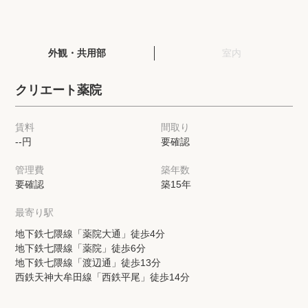
閲覧履歴
外観・共用部
室内
保存した検索条件
クリエート薬院
店舗・スタッフ紹介
賃料
間取り
--円
要確認
希望条件を伝えてプロに探してもらう
管理費
築年数
来店予約
要確認
築15年
各種お問い合わせ
最寄り駅
地下鉄七隈線「薬院大通」徒歩4分
地下鉄七隈線「薬院」徒歩6分
高級賃貸物件コラム
modern classについて
地下鉄七隈線「渡辺通」徒歩13分
西鉄天神大牟田線「西鉄平尾」徒歩14分
高級賃貸物件トピック
会社概要