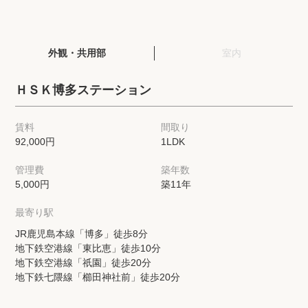
閲覧履歴
外観・共用部
室内
保存した検索条件
ＨＳＫ博多ステーション
店舗・スタッフ紹介
賃料
間取り
92,000円
1LDK
希望条件を伝えてプロに探してもらう
管理費
築年数
来店予約
5,000円
築11年
各種お問い合わせ
最寄り駅
JR鹿児島本線「博多」徒歩8分
地下鉄空港線「東比恵」徒歩10分
高級賃貸物件コラム
modern classについて
地下鉄空港線「祇園」徒歩20分
地下鉄七隈線「櫛田神社前」徒歩20分
高級賃貸物件トピック
会社概要