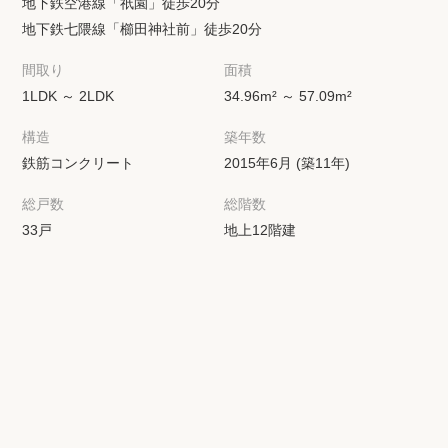
地下鉄空港線「祇園」徒歩20分
地下鉄七隈線「櫛田神社前」徒歩20分
間取り
面積
1LDK ～ 2LDK
34.96m² ～ 57.09m²
構造
築年数
鉄筋コンクリート
2015年6月 (築11年)
総戸数
総階数
33戸
地上12階建