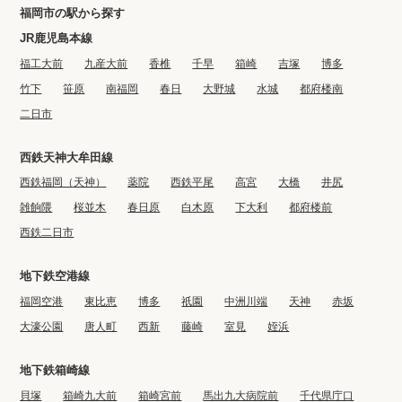
福岡市の駅から探す
JR鹿児島本線
福工大前
九産大前
香椎
千早
箱崎
吉塚
博多
竹下
笹原
南福岡
春日
大野城
水城
都府楼南
二日市
西鉄天神大牟田線
西鉄福岡（天神）
薬院
西鉄平尾
高宮
大橋
井尻
雑餉隈
桜並木
春日原
白木原
下大利
都府楼前
西鉄二日市
地下鉄空港線
福岡空港
東比恵
博多
祇園
中洲川端
天神
赤坂
大濠公園
唐人町
西新
藤崎
室見
姪浜
地下鉄箱崎線
貝塚
箱崎九大前
箱崎宮前
馬出九大病院前
千代県庁口