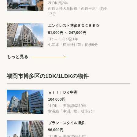
2LDK/築2年
西鉄天神大牟田線「西鉄平尾」徒歩
17分
エンクレスト博多ＥＸＣＥＥＤ
91,000円 ～ 247,000円
1R ～ 3LDK/築1年
七隈線「櫛田神社前」徒歩6分
もっと見る
福岡市博多区の1DK/1LDKの物件
ｗｉｌｌＤｏ中洲
104,000円
1LDK ～ 要確認/築19年
空港線「中洲川端」徒歩2分
ブラン・スタイル博多
96,000円
1LDK ～ 要確認/築13年