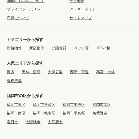
modern classについて
会社概要
プライバシーポリシー
クッキーポリシー
商標について
サイトマップ
カテゴリーから探す
新着物件
新築物件
分譲賃貸
ペット可
100㎡超
人気エリアから探す
博多
天神・薬院
大濠公園
西新・百道
高宮・大橋
香椎照葉
福岡市の区から探す
福岡市東区
福岡市博多区
福岡市中央区
福岡市南区
福岡市西区
福岡市城南区
福岡市早良区
筑紫野市
春日市
大野城市
太宰府市