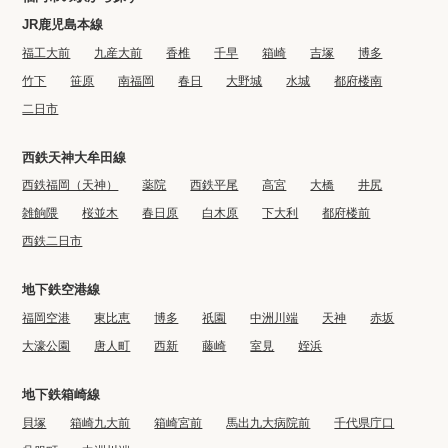
JR鹿児島本線
福工大前
九産大前
香椎
千早
箱崎
吉塚
博多
竹下
笹原
南福岡
春日
大野城
水城
都府楼南
二日市
西鉄天神大牟田線
西鉄福岡（天神）
薬院
西鉄平尾
高宮
大橋
井尻
雑餉隈
桜並木
春日原
白木原
下大利
都府楼前
西鉄二日市
地下鉄空港線
福岡空港
東比恵
博多
祇園
中洲川端
天神
赤坂
大濠公園
唐人町
西新
藤崎
室見
姪浜
地下鉄箱崎線
貝塚
箱崎九大前
箱崎宮前
馬出九大病院前
千代県庁口