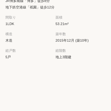
JR博多南線「博多」徒歩8分
地下鉄空港線「祇園」徒歩12分
間取り
面積
1LDK
53.21m²
構造
築年数
木造
2015年12月 (築10年)
総戸数
総階数
5戸
地上3階建