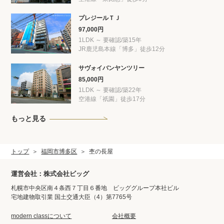
プレジールＴＪ
97,000円
1LDK ～ 要確認/築15年
JR鹿児島本線「博多」徒歩12分
サヴォイバンヤンツリー
85,000円
1LDK ～ 要確認/築22年
空港線「祇園」徒歩17分
もっと見る
トップ
福岡市博多区
杢の長屋
運営会社：株式会社ビッグ
札幌市中央区南４条西７丁目６番地 ビッググループ本社ビル
宅地建物取引業 国土交通大臣（4）第7765号
modern classについて
会社概要