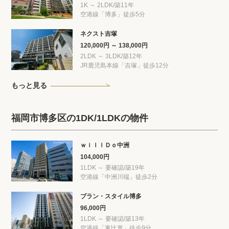
1K ～ 2LDK/築11年
空港線「博多」徒歩5分
ネクスト吉塚
120,000円 ～ 138,000円
2LDK ～ 3LDK/築12年
JR鹿児島本線「吉塚」徒歩12分
もっと見る
福岡市博多区の1DK/1LDKの物件
ｗｉｌｌＤｏ中洲
104,000円
1LDK ～ 要確認/築19年
空港線「中洲川端」徒歩2分
ブラン・スタイル博多
96,000円
1LDK ～ 要確認/築13年
空港線「東比恵」徒歩9分