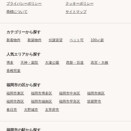
プライバシーポリシー
クッキーポリシー
商標について
サイトマップ
カテゴリーから探す
新着物件
新築物件
分譲賃貸
ペット可
100㎡超
人気エリアから探す
博多
天神・薬院
大濠公園
西新・百道
高宮・大橋
香椎照葉
福岡市の区から探す
福岡市東区
福岡市博多区
福岡市中央区
福岡市南区
福岡市西区
福岡市城南区
福岡市早良区
筑紫野市
春日市
大野城市
太宰府市
福岡市の駅から探す