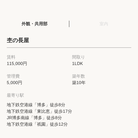
閲覧履歴
外観・共用部
室内
保存した検索条件
杢の長屋
店舗・スタッフ紹介
賃料
間取り
115,000円
1LDK
希望条件を伝えてプロに探してもらう
管理費
築年数
来店予約
5,000円
築10年
各種お問い合わせ
最寄り駅
地下鉄空港線「博多」徒歩8分
地下鉄空港線「東比恵」徒歩17分
高級賃貸物件コラム
modern classについて
JR博多南線「博多」徒歩8分
地下鉄空港線「祇園」徒歩12分
高級賃貸物件トピック
会社概要