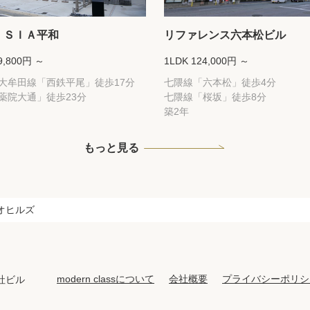
ＩＳＩＡ平和
リファレンス六本松ビル
9,800円 ～
1LDK 124,000円 ～
大牟田線「西鉄平尾」徒歩17分
七隈線「六本松」徒歩4分
薬院大通」徒歩23分
七隈線「桜坂」徒歩8分
築2年
もっと見る
オヒルズ
modern classについて
会社概要
プライバシーポリシ
社ビル