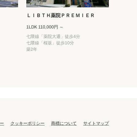
ＬＩＢＴＨ薬院ＰＲＥＭＩＥＲ
1LDK 110,000円 ～
七隈線「薬院大通」徒歩4分
七隈線「桜坂」徒歩10分
築2年
ー
クッキーポリシー
商標について
サイトマップ