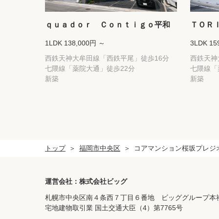
ｑｕａｄｏｒ Ｃｏｎｔｉｇｏ平和
ＴＯＲ
1LDK 138,000円 ～
3LDK 15
西鉄天神大牟田線「西鉄平尾」徒歩16分
西鉄天神
七隈線「薬院大通」徒歩22分
七隈線「
新築
新築
トップ
福岡市中央区
コアマンション桜坂プレジ
運営会社：株式会社ビッグ
札幌市中央区南４条西７丁目６番地 ビッググループ本
宅地建物取引業 国土交通大臣（4）第7765号