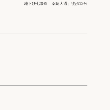
ック
会社概要
地下鉄七隈線「薬院大通」徒歩13分
シー
クッキーポリシー
サイトマップ