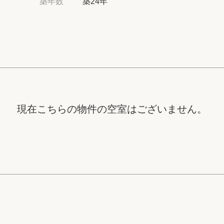
築年数
築24年
高級賃貸物件トピ
プライバシーポリ
商標について
現在こちらの物件の空室はございません。