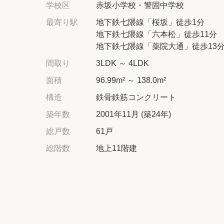
学校区
赤坂小学校・警固中学校
最寄り駅
地下鉄七隈線「桜坂」徒歩1分
地下鉄七隈線「六本松」徒歩11分
地下鉄七隈線「薬院大通」徒歩13
間取り
3LDK ～ 4LDK
面積
96.99m² ～ 138.0m²
構造
鉄骨鉄筋コンクリート
築年数
2001年11月 (築24年)
総戸数
61戸
総階数
地上11階建