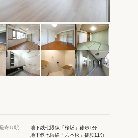
件
紹介
てプロに探してもらう
せ
ム
modern classについて
最寄り駅
地下鉄七隈線「桜坂」徒歩1分
地下鉄七隈線「六本松」徒歩11分