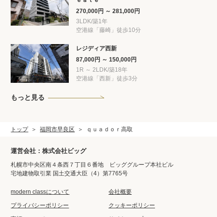
ｅａｔｅ
270,000円 ～ 281,000円
3LDK/築1年
空港線「藤崎」徒歩10分
レジディア西新
87,000円 ～ 150,000円
1R ～ 2LDK/築18年
空港線「西新」徒歩3分
もっと見る
トップ
福岡市早良区
ｑｕａｄｏｒ高取
運営会社：株式会社ビッグ
札幌市中央区南４条西７丁目６番地 ビッググループ本社ビル
宅地建物取引業 国土交通大臣（4）第7765号
modern classについて
会社概要
プライバシーポリシー
クッキーポリシー