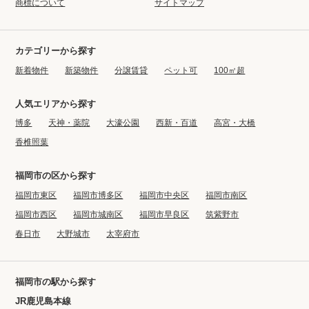
商標について
サイトマップ
カテゴリーから探す
新着物件
新築物件
分譲賃貸
ペット可
100㎡超
人気エリアから探す
博多
天神・薬院
大濠公園
西新・百道
高宮・大橋
香椎照葉
福岡市の区から探す
福岡市東区
福岡市博多区
福岡市中央区
福岡市南区
福岡市西区
福岡市城南区
福岡市早良区
筑紫野市
春日市
大野城市
太宰府市
福岡市の駅から探す
JR鹿児島本線