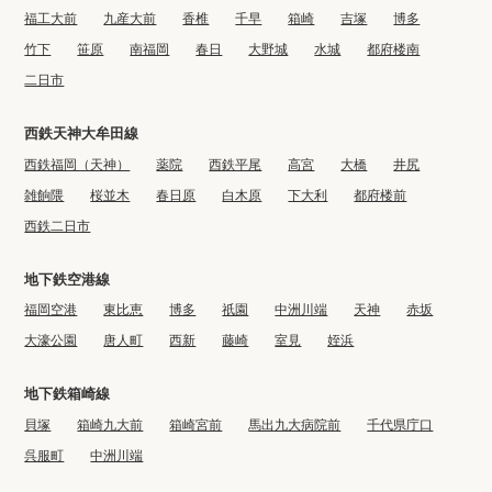
福工大前
九産大前
香椎
千早
箱崎
吉塚
博多
竹下
笹原
南福岡
春日
大野城
水城
都府楼南
二日市
西鉄天神大牟田線
西鉄福岡（天神）
薬院
西鉄平尾
高宮
大橋
井尻
雑餉隈
桜並木
春日原
白木原
下大利
都府楼前
西鉄二日市
地下鉄空港線
福岡空港
東比恵
博多
祇園
中洲川端
天神
赤坂
大濠公園
唐人町
西新
藤崎
室見
姪浜
地下鉄箱崎線
貝塚
箱崎九大前
箱崎宮前
馬出九大病院前
千代県庁口
呉服町
中洲川端