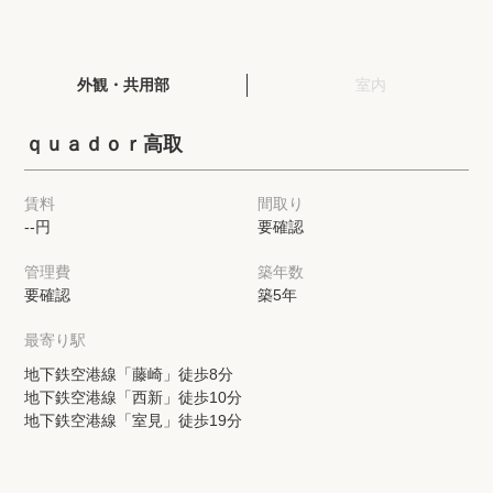
閲覧履歴
外観・共用部
室内
保存した検索条件
ｑｕａｄｏｒ高取
店舗・スタッフ紹介
賃料
間取り
--円
要確認
希望条件を伝えてプロに探してもらう
管理費
築年数
来店予約
要確認
築5年
各種お問い合わせ
最寄り駅
地下鉄空港線「藤崎」徒歩8分
地下鉄空港線「西新」徒歩10分
高級賃貸物件コラム
modern classについて
地下鉄空港線「室見」徒歩19分
高級賃貸物件トピック
会社概要