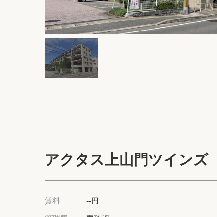
アクタス上山門ツインズ
賃料
--円