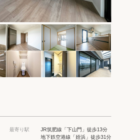
件
紹介
てプロに探してもらう
せ
ム
modern classについて
最寄り駅
JR筑肥線「下山門」徒歩13分
地下鉄空港線「姪浜」徒歩31分