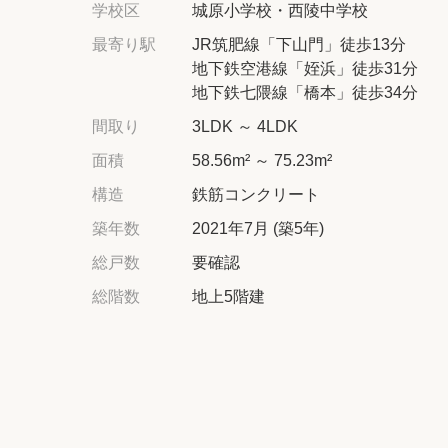
学校区
城原小学校・西陵中学校
最寄り駅
JR筑肥線「下山門」徒歩13分
地下鉄空港線「姪浜」徒歩31分
地下鉄七隈線「橋本」徒歩34分
間取り
3LDK ～ 4LDK
面積
58.56m² ～ 75.23m²
構造
鉄筋コンクリート
築年数
2021年7月 (築5年)
総戸数
要確認
総階数
地上5階建