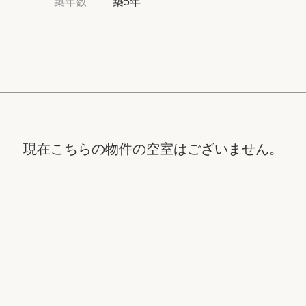
築年数
築5年
高級賃貸物件トピ
プライバシーポリ
商標について
現在こちらの物件の空室はございません。