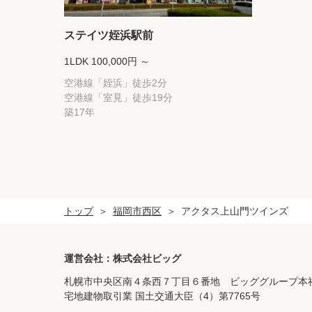
ステイツ姪浜駅前
1LDK 100,000円 ～
空港線「姪浜」徒歩2分
空港線「室見」徒歩19分
築17年
トップ
福岡市西区
アクタス上山門ツインズ
運営会社：株式会社ビッグ
札幌市中央区南４条西７丁目６番地 ビッググループ本
宅地建物取引業 国土交通大臣（4）第7765号