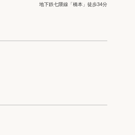
ック
会社概要
地下鉄七隈線「橋本」徒歩34分
シー
クッキーポリシー
サイトマップ