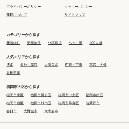
プライバシーポリシー
クッキーポリシー
商標について
サイトマップ
カテゴリーから探す
新着物件
新築物件
分譲賃貸
ペット可
100㎡超
人気エリアから探す
博多
天神・薬院
大濠公園
西新・百道
高宮・大橋
香椎照葉
福岡市の区から探す
福岡市東区
福岡市博多区
福岡市中央区
福岡市南区
福岡市西区
福岡市城南区
福岡市早良区
筑紫野市
春日市
大野城市
太宰府市