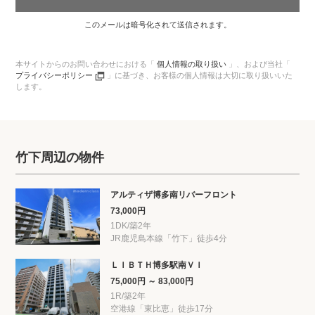
このメールは暗号化されて送信されます。
本サイトからのお問い合わせにおける「
個人情報の取り扱い
」、
および当社「
プライバシーポリシー
」に基づき、
お客様の個人情報は大切に取り扱いいた
します。
竹下周辺の物件
アルティザ博多南リバーフロント
73,000円
1DK/築2年
JR鹿児島本線「竹下」徒歩4分
ＬＩＢＴＨ博多駅南ＶＩ
75,000円 ～ 83,000円
1R/築2年
空港線「東比恵」徒歩17分