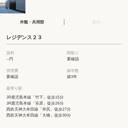
閲覧履歴
外観・共用部
室内
保存した検索条件
レジデンス２３
店舗・スタッフ紹介
賃料
間取り
--円
要確認
希望条件を伝えてプロに探してもらう
管理費
築年数
来店予約
要確認
築3年
各種お問い合わせ
最寄り駅
JR鹿児島本線「竹下」徒歩15分
JR鹿児島本線「笹原」徒歩26分
高級賃貸物件コラム
modern classについて
西鉄天神大牟田線「井尻」徒歩27分
西鉄天神大牟田線「大橋」徒歩30分
高級賃貸物件トピック
会社概要