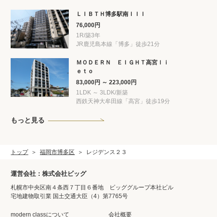
ＬＩＢＴＨ博多駅南ＩＩＩ
76,000円
1R/築3年
JR鹿児島本線「博多」徒歩21分
ＭＯＤＥＲＮ ＥＩＧＨＴ高宮ｌｉ
ｅｔｏ
83,000円 ～ 223,000円
1LDK ～ 3LDK/新築
西鉄天神大牟田線「高宮」徒歩19分
もっと見る
トップ
福岡市博多区
レジデンス２３
運営会社：株式会社ビッグ
札幌市中央区南４条西７丁目６番地 ビッググループ本社ビル
宅地建物取引業 国土交通大臣（4）第7765号
modern classについて
会社概要