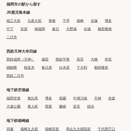
福岡市の駅から探す
JR鹿児島本線
福工大前
九産大前
香椎
千早
箱崎
吉塚
博多
竹下
笹原
南福岡
春日
大野城
水城
都府楼南
二日市
西鉄天神大牟田線
西鉄福岡（天神）
薬院
西鉄平尾
高宮
大橋
井尻
雑餉隈
桜並木
春日原
白木原
下大利
都府楼前
西鉄二日市
地下鉄空港線
福岡空港
東比恵
博多
祇園
中洲川端
天神
赤坂
大濠公園
唐人町
西新
藤崎
室見
姪浜
地下鉄箱崎線
貝塚
箱崎九大前
箱崎宮前
馬出九大病院前
千代県庁口