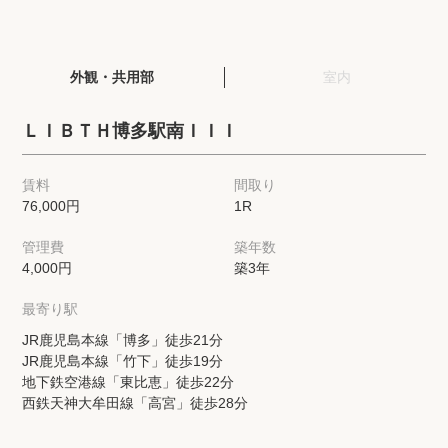
閲覧履歴
外観・共用部
室内
保存した検索条件
ＬＩＢＴＨ博多駅南ＩＩＩ
店舗・スタッフ紹介
賃料
間取り
76,000円
1R
希望条件を伝えてプロに探してもらう
管理費
築年数
来店予約
4,000円
築3年
各種お問い合わせ
最寄り駅
JR鹿児島本線「博多」徒歩21分
JR鹿児島本線「竹下」徒歩19分
高級賃貸物件コラム
modern classについて
地下鉄空港線「東比恵」徒歩22分
西鉄天神大牟田線「高宮」徒歩28分
高級賃貸物件トピック
会社概要