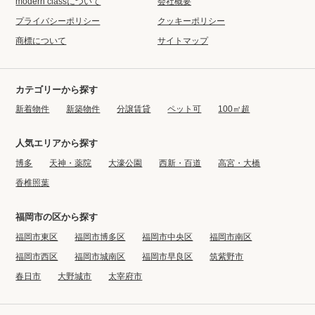
modern classについて
会社概要
プライバシーポリシー
クッキーポリシー
商標について
サイトマップ
カテゴリーから探す
新着物件
新築物件
分譲賃貸
ペット可
100㎡超
人気エリアから探す
博多
天神・薬院
大濠公園
西新・百道
高宮・大橋
香椎照葉
福岡市の区から探す
福岡市東区
福岡市博多区
福岡市中央区
福岡市南区
福岡市西区
福岡市城南区
福岡市早良区
筑紫野市
春日市
大野城市
太宰府市