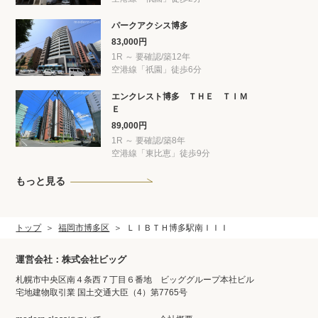
パークアクシス博多
83,000円
1R ～ 要確認/築12年
空港線「祇園」徒歩6分
エンクレスト博多 ＴＨＥ ＴＩＭ
Ｅ
89,000円
1R ～ 要確認/築8年
空港線「東比恵」徒歩9分
もっと見る
トップ
福岡市博多区
ＬＩＢＴＨ博多駅南ＩＩＩ
運営会社：株式会社ビッグ
札幌市中央区南４条西７丁目６番地 ビッググループ本社ビル
宅地建物取引業 国土交通大臣（4）第7765号