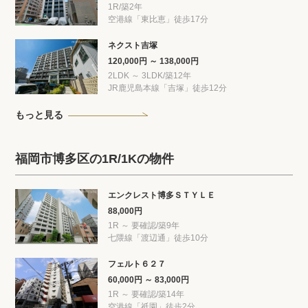
1R/築2年
空港線「東比恵」徒歩17分
ネクスト吉塚
120,000円 ～ 138,000円
2LDK ～ 3LDK/築12年
JR鹿児島本線「吉塚」徒歩12分
もっと見る
福岡市博多区の1R/1Kの物件
エンクレスト博多ＳＴＹＬＥ
88,000円
1R ～ 要確認/築9年
七隈線「渡辺通」徒歩10分
フェルト６２７
60,000円 ～ 83,000円
1R ～ 要確認/築14年
空港線「祇園」徒歩2分