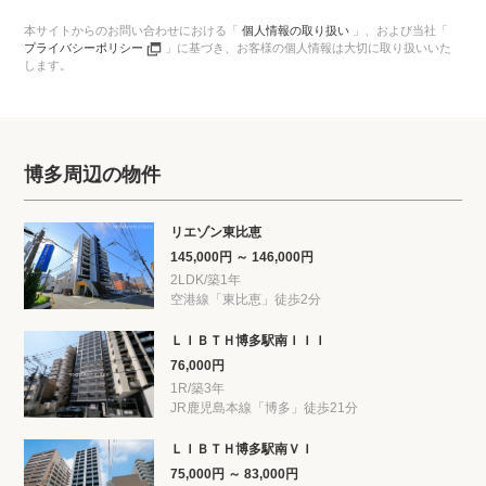
本サイトからのお問い合わせにおける「
個人情報の取り扱い
」、
および当社「
プライバシーポリシー
」に基づき、
お客様の個人情報は大切に取り扱いいた
します。
博多周辺の物件
リエゾン東比恵
145,000円 ～ 146,000円
2LDK/築1年
空港線「東比恵」徒歩2分
ＬＩＢＴＨ博多駅南ＩＩＩ
76,000円
1R/築3年
JR鹿児島本線「博多」徒歩21分
ＬＩＢＴＨ博多駅南ＶＩ
75,000円 ～ 83,000円