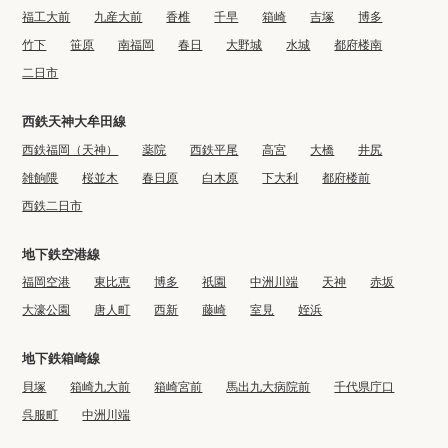
福工大前
九産大前
香椎
千早
箱崎
吉塚
博多
竹下
笹原
南福岡
春日
大野城
水城
都府楼南
二日市
西鉄天神大牟田線
西鉄福岡（天神）
薬院
西鉄平尾
高宮
大橋
井尻
雑餉隈
桜並木
春日原
白木原
下大利
都府楼前
西鉄二日市
地下鉄空港線
福岡空港
東比恵
博多
祇園
中洲川端
天神
赤坂
大濠公園
唐人町
西新
藤崎
室見
姪浜
地下鉄箱崎線
貝塚
箱崎九大前
箱崎宮前
馬出九大病院前
千代県庁口
呉服町
中洲川端