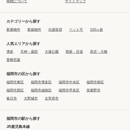
商標について
サイトマップ
カテゴリーから探す
新着物件
新築物件
分譲賃貸
ペット可
100㎡超
人気エリアから探す
博多
天神・薬院
大濠公園
西新・百道
高宮・大橋
香椎照葉
福岡市の区から探す
福岡市東区
福岡市博多区
福岡市中央区
福岡市南区
福岡市西区
福岡市城南区
福岡市早良区
筑紫野市
春日市
大野城市
太宰府市
福岡市の駅から探す
JR鹿児島本線