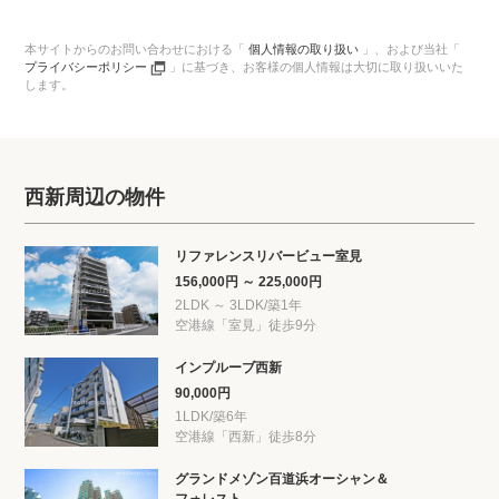
本サイトからのお問い合わせにおける「
個人情報の取り扱い
」、
および当社「
プライバシーポリシー
」に基づき、
お客様の個人情報は大切に取り扱いいた
します。
西新周辺の物件
リファレンスリバービュー室見
156,000円 ～ 225,000円
2LDK ～ 3LDK/築1年
空港線「室見」徒歩9分
インプルーブ西新
90,000円
1LDK/築6年
空港線「西新」徒歩8分
グランドメゾン百道浜オーシャン＆