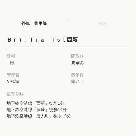
閲覧履歴
外観・共用部
室内
保存した検索条件
Ｂｒｉｌｌｉａ ｉｓｔ西新
店舗・スタッフ紹介
賃料
間取り
--円
要確認
希望条件を伝えてプロに探してもらう
管理費
築年数
来店予約
要確認
築3年
各種お問い合わせ
最寄り駅
地下鉄空港線「西新」徒歩1分
地下鉄空港線「藤崎」徒歩14分
高級賃貸物件コラム
modern classについて
地下鉄空港線「唐人町」徒歩16分
高級賃貸物件トピック
会社概要