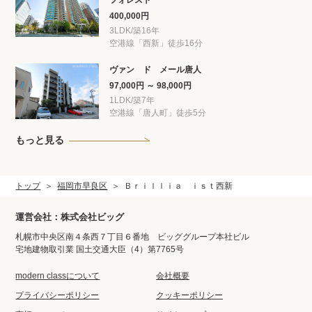
フォレスト
400,000円
3LDK/築16年
空港線「西新」徒歩16分
ヴァン ド メール唐人
97,000円 ～ 98,000円
1LDK/築7年
空港線「唐人町」徒歩5分
もっと見る
トップ
福岡市早良区
Ｂｒｉｌｌｉａ ｉｓｔ西新
運営会社：株式会社ビッグ
札幌市中央区南４条西７丁目６番地 ビッググループ本社ビル
宅地建物取引業 国土交通大臣（4）第7765号
modern classについて
会社概要
プライバシーポリシー
クッキーポリシー