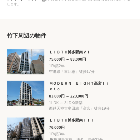
します。
竹下周辺の物件
ＬＩＢＴＨ博多駅南ＶＩ
75,000円 ～ 83,000円
1R/築2年
空港線「東比恵」徒歩17分
ＭＯＤＥＲＮ ＥＩＧＨＴ高宮ｌｉ
ｅｔｏ
83,000円 ～ 223,000円
1LDK ～ 3LDK/新築
西鉄天神大牟田線「高宮」徒歩19分
ＬＩＢＴＨ博多駅南ＩＩＩ
76,000円
1R/築3年
JR鹿児島本線「博多」徒歩21分