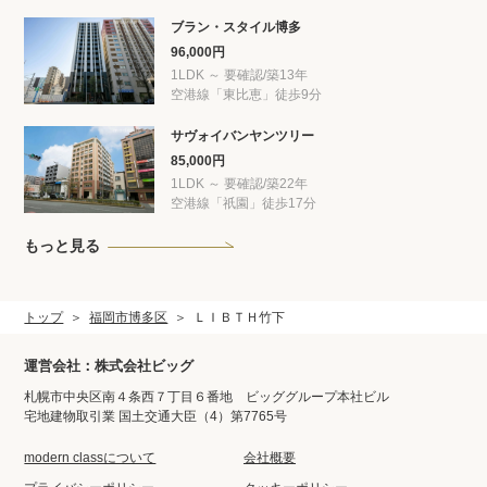
ブラン・スタイル博多
96,000円
1LDK ～ 要確認/築13年
空港線「東比恵」徒歩9分
サヴォイバンヤンツリー
85,000円
1LDK ～ 要確認/築22年
空港線「祇園」徒歩17分
もっと見る
トップ
福岡市博多区
ＬＩＢＴＨ竹下
運営会社：株式会社ビッグ
札幌市中央区南４条西７丁目６番地 ビッググループ本社ビル
宅地建物取引業 国土交通大臣（4）第7765号
modern classについて
会社概要