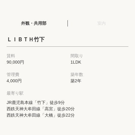
閲覧履歴
外観・共用部
室内
保存した検索条件
ＬＩＢＴＨ竹下
店舗・スタッフ紹介
賃料
間取り
90,000円
1LDK
希望条件を伝えてプロに探してもらう
管理費
築年数
来店予約
4,000円
築2年
各種お問い合わせ
最寄り駅
JR鹿児島本線「竹下」徒歩9分
西鉄天神大牟田線「高宮」徒歩20分
高級賃貸物件コラム
modern classについて
西鉄天神大牟田線「大橋」徒歩22分
高級賃貸物件トピック
会社概要