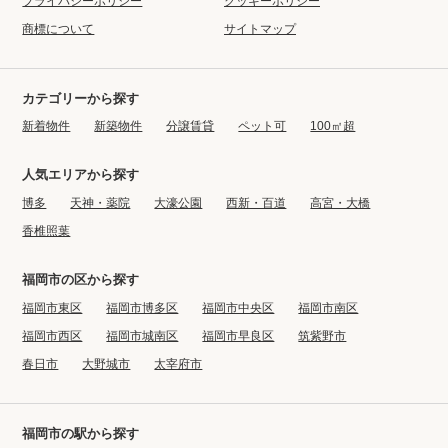
プライバシーポリシー
クッキーポリシー
商標について
サイトマップ
カテゴリーから探す
新着物件
新築物件
分譲賃貸
ペット可
100㎡超
人気エリアから探す
博多
天神・薬院
大濠公園
西新・百道
高宮・大橋
香椎照葉
福岡市の区から探す
福岡市東区
福岡市博多区
福岡市中央区
福岡市南区
福岡市西区
福岡市城南区
福岡市早良区
筑紫野市
春日市
大野城市
太宰府市
福岡市の駅から探す