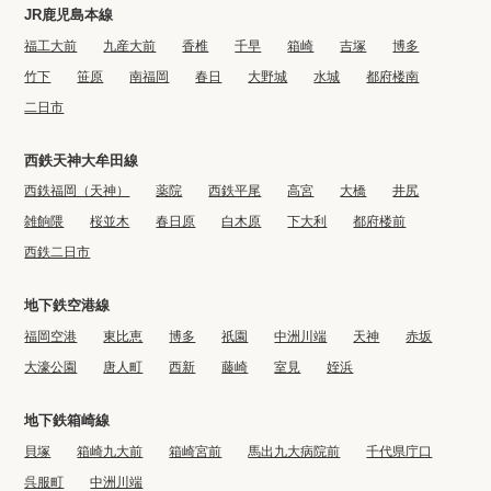
JR鹿児島本線
福工大前
九産大前
香椎
千早
箱崎
吉塚
博多
竹下
笹原
南福岡
春日
大野城
水城
都府楼南
二日市
西鉄天神大牟田線
西鉄福岡（天神）
薬院
西鉄平尾
高宮
大橋
井尻
雑餉隈
桜並木
春日原
白木原
下大利
都府楼前
西鉄二日市
地下鉄空港線
福岡空港
東比恵
博多
祇園
中洲川端
天神
赤坂
大濠公園
唐人町
西新
藤崎
室見
姪浜
地下鉄箱崎線
貝塚
箱崎九大前
箱崎宮前
馬出九大病院前
千代県庁口
呉服町
中洲川端