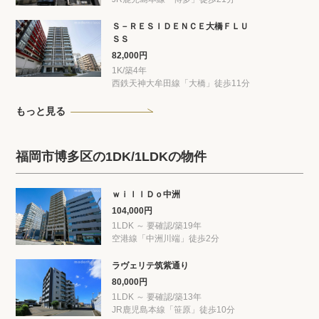
Ｓ－ＲＥＳＩＤＥＮＣＥ大橋ＦＬＵ
ＳＳ
82,000円
1K/築4年
西鉄天神大牟田線「大橋」徒歩11分
もっと見る
福岡市博多区の1DK/1LDKの物件
ｗｉｌｌＤｏ中洲
104,000円
1LDK ～ 要確認/築19年
空港線「中洲川端」徒歩2分
ラヴェリテ筑紫通り
80,000円
1LDK ～ 要確認/築13年
JR鹿児島本線「笹原」徒歩10分