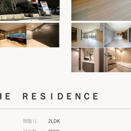
保存した物件
閲覧履歴
保存した検索条
店舗・スタッフ
希望条件を伝え
来店予約
ＨＥ ＲＥＳＩＤＥＮＣＥ
各種お問い合わ
高級賃貸物件コラ
間取り
2LDK