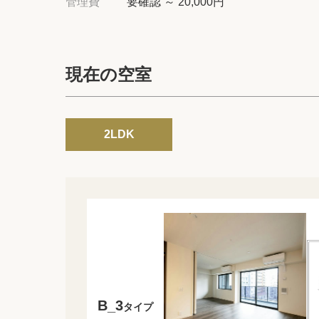
管理費
要確認 ～ 20,000円
現在の空室
2LDK
B_3
タイプ