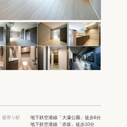
件
紹介
てプロに探してもらう
せ
ム
modern classについて
最寄り駅
地下鉄空港線「大濠公園」徒歩6分
地下鉄空港線「赤坂」徒歩10分