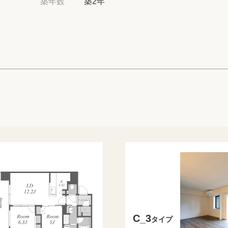
築年数
築2年
高級賃貸物件トピ
プライバシーポリ
商標について
C_3
タイプ