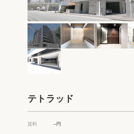
テトラッド
賃料
--円