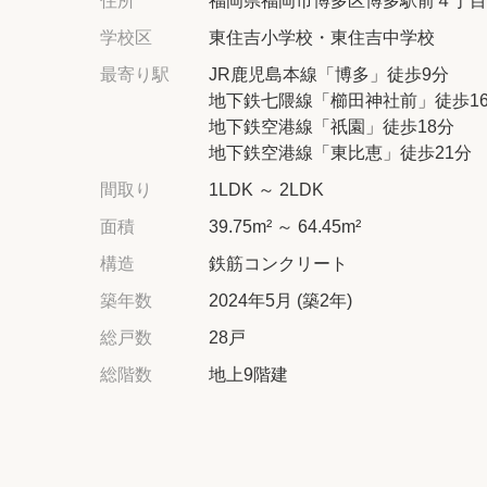
住所
福岡県福岡市博多区博多駅前４丁目
学校区
東住吉小学校・東住吉中学校
最寄り駅
JR鹿児島本線「博多」徒歩9分
地下鉄七隈線「櫛田神社前」徒歩1
地下鉄空港線「祇園」徒歩18分
地下鉄空港線「東比恵」徒歩21分
間取り
1LDK ～ 2LDK
面積
39.75m² ～ 64.45m²
構造
鉄筋コンクリート
築年数
2024年5月 (築2年)
総戸数
28戸
総階数
地上9階建