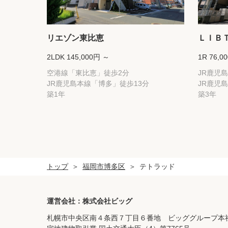
リエゾン東比恵
ＬＩＢ
2LDK 145,000円 ～
1R 76,0
空港線「東比恵」徒歩2分
JR鹿児
JR鹿児島本線「博多」徒歩13分
JR鹿児
築1年
築3年
トップ
福岡市博多区
テトラッド
運営会社：株式会社ビッグ
札幌市中央区南４条西７丁目６番地 ビッググループ本