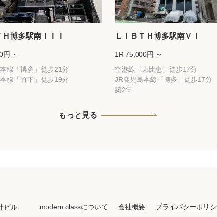
ＴＨ博多駅南ＩＩＩ
ＬＩＢＴＨ博多駅南ＶＩ
00円 ～
1R 75,000円 ～
島本線「博多」徒歩21分
空港線「東比恵」徒歩17分
島本線「竹下」徒歩19分
JR鹿児島本線「博多」徒歩17分
築2年
もっと見る
modern classについて
会社概要
プライバシーポリシ
社ビル