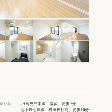
件
紹介
てプロに探してもらう
せ
ム
modern classについて
寄り駅
JR鹿児島本線「博多」徒歩9分
地下鉄七隈線「櫛田神社前」徒歩16分