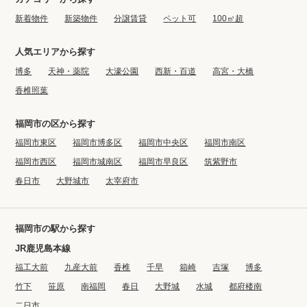
新着物件
新築物件
分譲賃貸
ペット可
100㎡超
人気エリアから探す
博多
天神・薬院
大濠公園
西新・百道
高宮・大橋
香椎照葉
福岡市の区から探す
福岡市東区
福岡市博多区
福岡市中央区
福岡市南区
福岡市西区
福岡市城南区
福岡市早良区
筑紫野市
春日市
大野城市
太宰府市
福岡市の駅から探す
JR鹿児島本線
福工大前
九産大前
香椎
千早
箱崎
吉塚
博多
竹下
笹原
南福岡
春日
大野城
水城
都府楼南
二日市