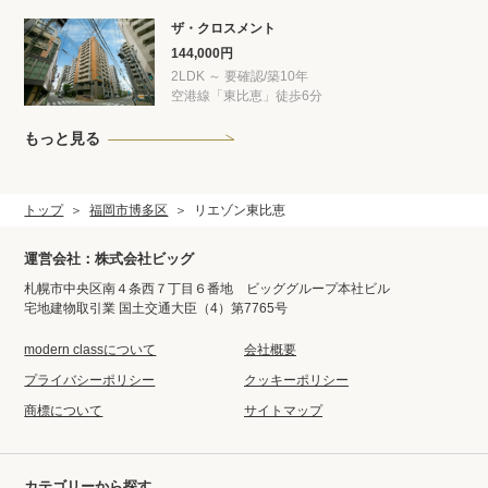
ザ・クロスメント
144,000円
2LDK ～ 要確認/築10年
空港線「東比恵」徒歩6分
もっと見る
トップ
福岡市博多区
リエゾン東比恵
運営会社：株式会社ビッグ
札幌市中央区南４条西７丁目６番地 ビッググループ本社ビル
宅地建物取引業 国土交通大臣（4）第7765号
modern classについて
会社概要
プライバシーポリシー
クッキーポリシー
商標について
サイトマップ
カテゴリーから探す