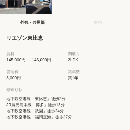
閲覧履歴
外観・共用部
室内
保存した検索条件
リエゾン東比恵
店舗・スタッフ紹介
賃料
間取り
145,000円 ～ 146,000円
2LDK
希望条件を伝えてプロに探してもらう
管理費
築年数
来店予約
8,000円
築1年
各種お問い合わせ
最寄り駅
地下鉄空港線「東比恵」徒歩2分
JR鹿児島本線「博多」徒歩13分
高級賃貸物件コラム
modern classについて
地下鉄空港線「祇園」徒歩24分
地下鉄空港線「福岡空港」徒歩37分
高級賃貸物件トピック
会社概要