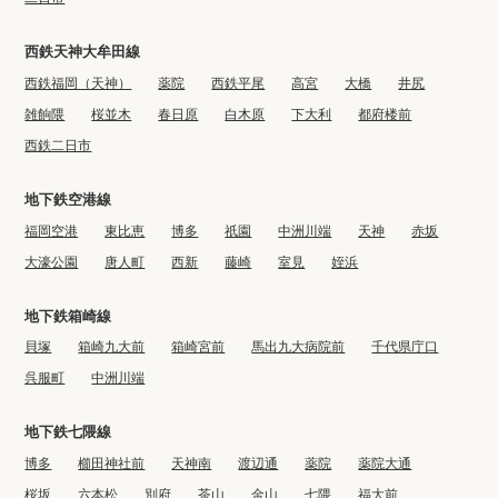
西鉄天神大牟田線
西鉄福岡（天神）
薬院
西鉄平尾
高宮
大橋
井尻
雑餉隈
桜並木
春日原
白木原
下大利
都府楼前
西鉄二日市
地下鉄空港線
福岡空港
東比恵
博多
祇園
中洲川端
天神
赤坂
大濠公園
唐人町
西新
藤崎
室見
姪浜
地下鉄箱崎線
貝塚
箱崎九大前
箱崎宮前
馬出九大病院前
千代県庁口
呉服町
中洲川端
地下鉄七隈線
博多
櫛田神社前
天神南
渡辺通
薬院
薬院大通
桜坂
六本松
別府
茶山
金山
七隈
福大前