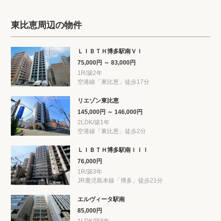
東比恵周辺の物件
ＬＩＢＴＨ博多駅南ＶＩ
75,000円 ～ 83,000円
1R/築2年
空港線「東比恵」徒歩17分
リエゾン東比恵
145,000円 ～ 146,000円
2LDK/築1年
空港線「東比恵」徒歩2分
ＬＩＢＴＨ博多駅南ＩＩＩ
76,000円
1R/築3年
JR鹿児島本線「博多」徒歩21分
エルヴィータ駅南
85,000円
1LDK/築8年