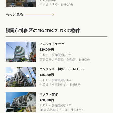
空港線「博多」徒歩14分
もっと見る
福岡市博多区の2K/2DK/2LDKの物件
アムシュトラーセ
120,000円
2LDK ～ 要確認/築14年
西鉄天神大牟田線「雑餉隈」徒歩3分
エンクレスト博多ＰＲＥＭＩＥＲ
185,000円
2LDK ～ 要確認/築11年
七隈線「櫛田神社前」徒歩8分
ネクスト吉塚
120,000円
2LDK ～ 要確認/築12年
JR鹿児島本線「吉塚」徒歩12分