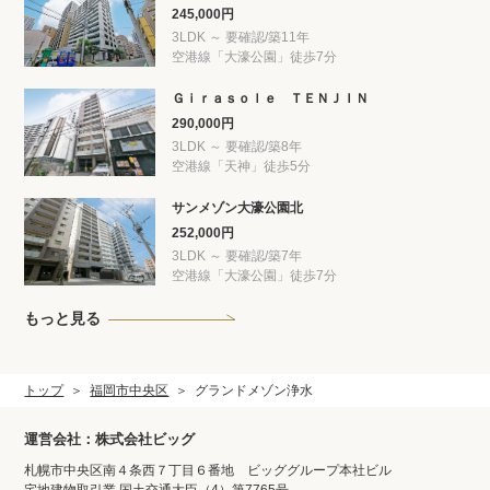
245,000円
3LDK ～ 要確認/築11年
空港線「大濠公園」徒歩7分
Ｇｉｒａｓｏｌｅ ＴＥＮＪＩＮ
290,000円
3LDK ～ 要確認/築8年
空港線「天神」徒歩5分
サンメゾン大濠公園北
252,000円
3LDK ～ 要確認/築7年
空港線「大濠公園」徒歩7分
もっと見る
トップ
福岡市中央区
グランドメゾン浄水
運営会社：株式会社ビッグ
札幌市中央区南４条西７丁目６番地 ビッググループ本社ビル
宅地建物取引業 国土交通大臣（4）第7765号