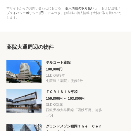
本サイトからのお問い合わせにおける「
個人情報の取り扱い
」、
および当社「
プライバシーポリシー
」に基づき、
お客様の個人情報は大切に取り扱いいた
します。
薬院大通周辺の物件
テルコート薬院
100,000円
1LDK/築9年
七隈線「薬院」徒歩2分
ＴＯＲＩＳＩＡ平和
159,800円 ～ 163,800円
3LDK/新築
西鉄天神大牟田線「西鉄平尾」徒歩
17分
グランドメゾン福岡Ｔｈｅ Ｃｅｎ