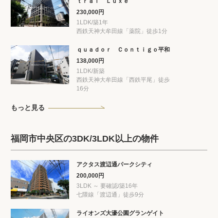
ｔｒａｌ Ｌｕｘｅ
230,000円
1LDK/築1年
西鉄天神大牟田線「薬院」徒歩1分
ｑｕａｄｏｒ Ｃｏｎｔｉｇｏ平和
138,000円
1LDK/新築
西鉄天神大牟田線「西鉄平尾」徒歩
16分
もっと見る
福岡市中央区の3DK/3LDK以上の物件
アクタス渡辺通パークシティ
200,000円
3LDK ～ 要確認/築16年
七隈線「渡辺通」徒歩9分
ライオンズ大濠公園グランゲイト