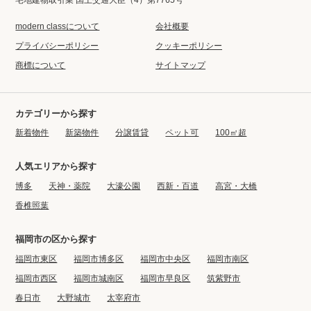
modern classについて
会社概要
プライバシーポリシー
クッキーポリシー
商標について
サイトマップ
カテゴリーから探す
新着物件
新築物件
分譲賃貸
ペット可
100㎡超
人気エリアから探す
博多
天神・薬院
大濠公園
西新・百道
高宮・大橋
香椎照葉
福岡市の区から探す
福岡市東区
福岡市博多区
福岡市中央区
福岡市南区
福岡市西区
福岡市城南区
福岡市早良区
筑紫野市
春日市
大野城市
太宰府市