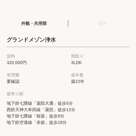
閲覧履歴
外観・共用部
室内
保存した検索条件
グランドメゾン浄水
店舗・スタッフ紹介
賃料
間取り
320,000円
3LDK
希望条件を伝えてプロに探してもらう
管理費
築年数
来店予約
要確認
築22年
各種お問い合わせ
最寄り駅
地下鉄七隈線「薬院大通」徒歩5分
西鉄天神大牟田線「薬院」徒歩12分
高級賃貸物件コラム
modern classについて
地下鉄七隈線「桜坂」徒歩9分
地下鉄空港線「赤坂」徒歩18分
高級賃貸物件トピック
会社概要