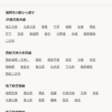
福岡市の駅から探す
JR鹿児島本線
福工大前
九産大前
香椎
千早
箱崎
吉塚
博多
竹下
笹原
南福岡
春日
大野城
水城
都府楼南
二日市
西鉄天神大牟田線
西鉄福岡（天神）
薬院
西鉄平尾
高宮
大橋
井尻
雑餉隈
桜並木
春日原
白木原
下大利
都府楼前
西鉄二日市
地下鉄空港線
福岡空港
東比恵
博多
祇園
中洲川端
天神
赤坂
大濠公園
唐人町
西新
藤崎
室見
姪浜