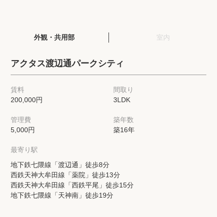
閲覧履歴
外観・共用部
室内
保存した検索条件
アクタス渡辺通パークシティ
店舗・スタッフ紹介
賃料
間取り
200,000円
3LDK
希望条件を伝えてプロに探してもらう
管理費
築年数
来店予約
5,000円
築16年
各種お問い合わせ
最寄り駅
地下鉄七隈線「渡辺通」徒歩8分
西鉄天神大牟田線「薬院」徒歩13分
高級賃貸物件コラム
modern classについて
西鉄天神大牟田線「西鉄平尾」徒歩15分
地下鉄七隈線「天神南」徒歩19分
高級賃貸物件トピック
会社概要