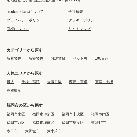
modern classについて
会社概要
プライバシーポリシー
クッキーポリシー
商標について
サイトマップ
カテゴリーから探す
新着物件
新築物件
分譲賃貸
ペット可
100㎡超
人気エリアから探す
博多
天神・薬院
大濠公園
西新・百道
高宮・大橋
香椎照葉
福岡市の区から探す
福岡市東区
福岡市博多区
福岡市中央区
福岡市南区
福岡市西区
福岡市城南区
福岡市早良区
筑紫野市
春日市
大野城市
太宰府市