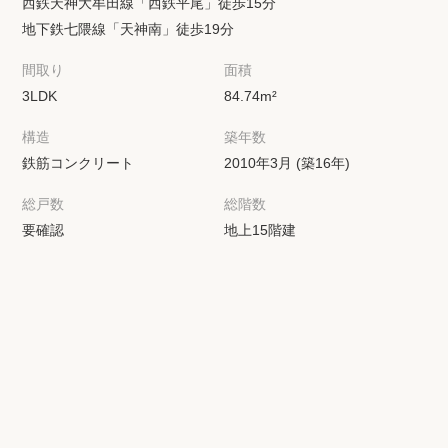
西鉄天神大牟田線「西鉄平尾」徒歩15分
地下鉄七隈線「天神南」徒歩19分
間取り
面積
3LDK
84.74m²
構造
築年数
鉄筋コンクリート
2010年3月 (築16年)
総戸数
総階数
要確認
地上15階建