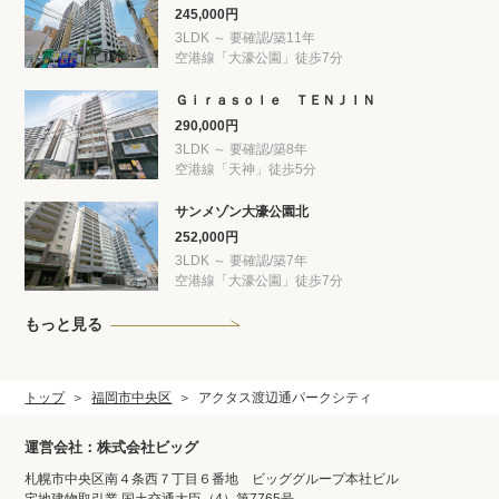
245,000円
3LDK ～ 要確認/築11年
空港線「大濠公園」徒歩7分
Ｇｉｒａｓｏｌｅ ＴＥＮＪＩＮ
290,000円
3LDK ～ 要確認/築8年
空港線「天神」徒歩5分
サンメゾン大濠公園北
252,000円
3LDK ～ 要確認/築7年
空港線「大濠公園」徒歩7分
もっと見る
トップ
福岡市中央区
アクタス渡辺通パークシティ
運営会社：株式会社ビッグ
札幌市中央区南４条西７丁目６番地 ビッググループ本社ビル
宅地建物取引業 国土交通大臣（4）第7765号