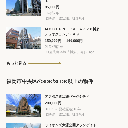
Ｅ
85,000円
1R/築2年
七隈線「渡辺通」徒歩8分
ＭＯＤＥＲＮ ＰＡＬＡＺＺＯ博多
デュオグランデＥＡＳＴ
159,000円 ～ 160,000円
2LDK/築1年
JR鹿児島本線「博多」徒歩14分
もっと見る
福岡市中央区の3DK/3LDK以上の物件
アクタス渡辺通パークシティ
200,000円
3LDK ～ 要確認/築16年
七隈線「渡辺通」徒歩9分
ライオンズ大濠公園グランゲイト