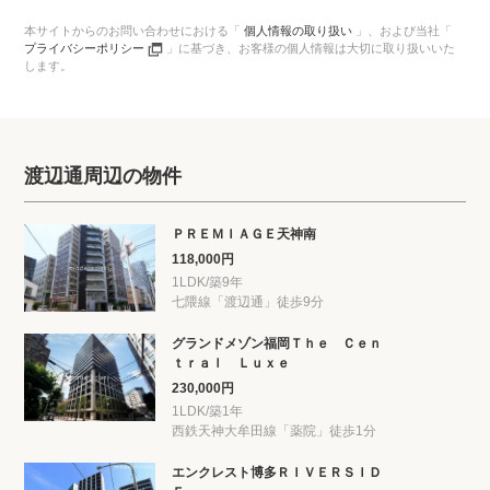
本サイトからのお問い合わせにおける「
個人情報の取り扱い
」、
および当社「
プライバシーポリシー
」に基づき、
お客様の個人情報は大切に取り扱いいた
します。
渡辺通周辺の物件
ＰＲＥＭＩＡＧＥ天神南
118,000円
1LDK/築9年
七隈線「渡辺通」徒歩9分
グランドメゾン福岡Ｔｈｅ Ｃｅｎ
ｔｒａｌ Ｌｕｘｅ
230,000円
1LDK/築1年
西鉄天神大牟田線「薬院」徒歩1分
エンクレスト博多ＲＩＶＥＲＳＩＤ