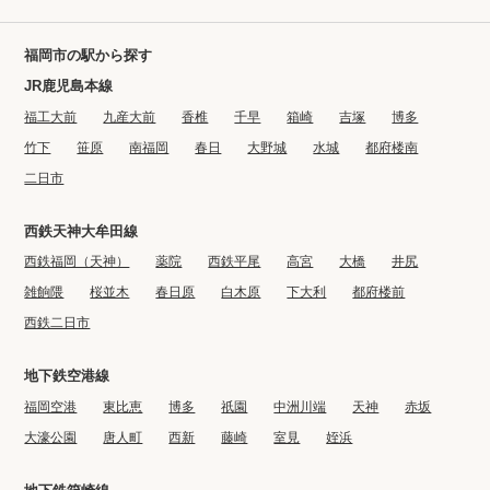
福岡市の駅から探す
JR鹿児島本線
福工大前
九産大前
香椎
千早
箱崎
吉塚
博多
竹下
笹原
南福岡
春日
大野城
水城
都府楼南
二日市
西鉄天神大牟田線
西鉄福岡（天神）
薬院
西鉄平尾
高宮
大橋
井尻
雑餉隈
桜並木
春日原
白木原
下大利
都府楼前
西鉄二日市
地下鉄空港線
福岡空港
東比恵
博多
祇園
中洲川端
天神
赤坂
大濠公園
唐人町
西新
藤崎
室見
姪浜