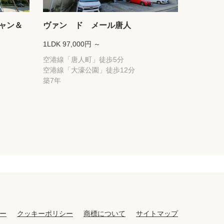
ャン＆
ヴァン ド メール唐人
1LDK 97,000円 ～
空港線「唐人町」徒歩5分
空港線「大濠公園」徒歩12分
築7年
ー
クッキーポリシー
商標について
サイトマップ