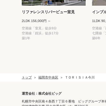
リファレンスリバービュー室見
インプ
2LDK 156,000円 ～
1LDK 90
空港線「室見」徒歩9分
空港線「
空港線「姪浜」徒歩17分
七隈線「
築1年
築6年
トップ
福岡市中央区
ＴＯＲＩＳＩＡ今川
運営会社：株式会社ビッグ
札幌市中央区南４条西７丁目６番地 ビッググループ本