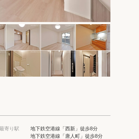
件
紹介
てプロに探してもらう
せ
ム
modern classについて
最寄り駅
地下鉄空港線「西新」徒歩8分
地下鉄空港線「唐人町」徒歩8分