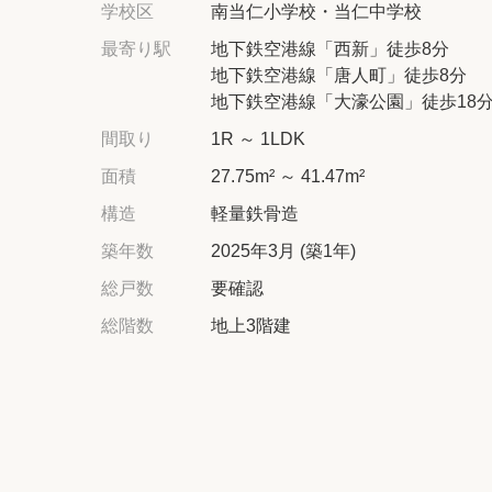
学校区
南当仁小学校・当仁中学校
最寄り駅
地下鉄空港線「西新」徒歩8分
地下鉄空港線「唐人町」徒歩8分
地下鉄空港線「大濠公園」徒歩18
間取り
1R ～ 1LDK
面積
27.75m² ～ 41.47m²
構造
軽量鉄骨造
築年数
2025年3月 (築1年)
総戸数
要確認
総階数
地上3階建