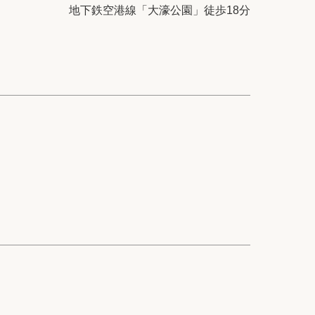
ック
会社概要
地下鉄空港線「大濠公園」徒歩18分
シー
クッキーポリシー
サイトマップ