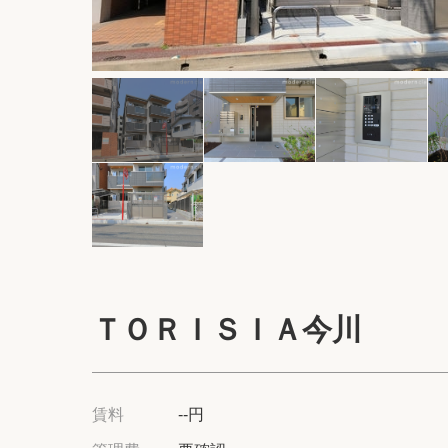
ＴＯＲＩＳＩＡ今川
賃料
--円