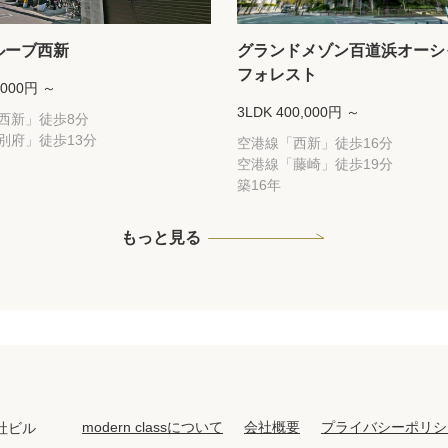
ルーブ西新
グランドメゾン百道浜オーシ
フォレスト
,000円 ～
3LDK 400,000円 ～
西新」徒歩8分
別府」徒歩13分
空港線「西新」徒歩16分
空港線「藤崎」徒歩19分
築16年
もっと見る
modern classについて
会社概要
プライバシーポリシ
社ビル