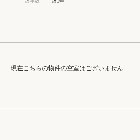
築年数
築1年
高級賃貸物件トピ
プライバシーポリ
商標について
現在こちらの物件の空室はございません。