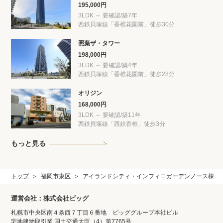
195,000円
3LDK ～ 要確認/築7年
西鉄貝塚線「香椎花園前」徒歩30分
照葉ザ・タワー
198,000円
3LDK ～ 要確認/築4年
西鉄貝塚線「香椎花園前」徒歩28分
オリジン
168,000円
3LDK ～ 要確認/築11年
西鉄貝塚線「西鉄香椎」徒歩3分
もっと見る
トップ
福岡市東区
アイランドシティ・インフィニガーデンノース棟
運営会社：株式会社ビッグ
札幌市中央区南４条西７丁目６番地 ビッググループ本社ビル
宅地建物取引業 国土交通大臣（4）第7765号