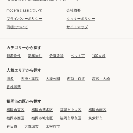
modern classについて
会社概要
プライバシーポリシー
クッキーポリシー
商標について
サイトマップ
カテゴリーから探す
新着物件
新築物件
分譲賃貸
ペット可
100㎡超
人気エリアから探す
博多
天神・薬院
大濠公園
西新・百道
高宮・大橋
香椎照葉
福岡市の区から探す
福岡市東区
福岡市博多区
福岡市中央区
福岡市南区
福岡市西区
福岡市城南区
福岡市早良区
筑紫野市
春日市
大野城市
太宰府市