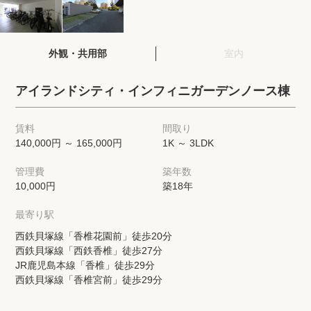
閲覧履歴
外観・共用部
室内
保存した検索条件
アイランドシティ・インフィニガーデンノース棟
店舗・スタッフ紹介
賃料
間取り
140,000円 ～ 165,000円
1K ～ 3LDK
希望条件を伝えてプロに探してもらう
管理費
築年数
来店予約
10,000円
築18年
各種お問い合わせ
最寄り駅
西鉄貝塚線「香椎花園前」徒歩20分
西鉄貝塚線「西鉄香椎」徒歩27分
高級賃貸物件コラム
modern classについて
JR鹿児島本線「香椎」徒歩29分
西鉄貝塚線「香椎宮前」徒歩29分
高級賃貸物件トピック
会社概要