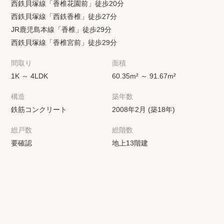
西鉄貝塚線「香椎花園前」徒歩20分
西鉄貝塚線「西鉄香椎」徒歩27分
JR鹿児島本線「香椎」徒歩29分
西鉄貝塚線「香椎宮前」徒歩29分
間取り
面積
1K ～ 4LDK
60.35m² ～ 91.67m²
構造
築年数
鉄筋コンクリート
2008年2月 (築18年)
総戸数
総階数
要確認
地上13階建