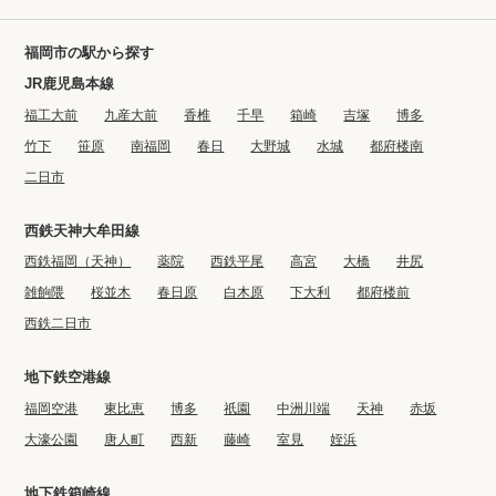
福岡市の駅から探す
JR鹿児島本線
福工大前
九産大前
香椎
千早
箱崎
吉塚
博多
竹下
笹原
南福岡
春日
大野城
水城
都府楼南
二日市
西鉄天神大牟田線
西鉄福岡（天神）
薬院
西鉄平尾
高宮
大橋
井尻
雑餉隈
桜並木
春日原
白木原
下大利
都府楼前
西鉄二日市
地下鉄空港線
福岡空港
東比恵
博多
祇園
中洲川端
天神
赤坂
大濠公園
唐人町
西新
藤崎
室見
姪浜
地下鉄箱崎線