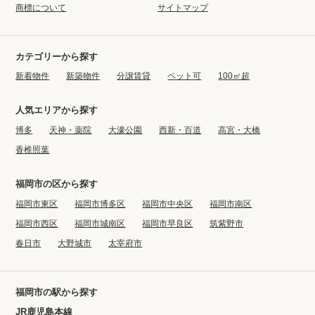
商標について
サイトマップ
カテゴリーから探す
新着物件
新築物件
分譲賃貸
ペット可
100㎡超
人気エリアから探す
博多
天神・薬院
大濠公園
西新・百道
高宮・大橋
香椎照葉
福岡市の区から探す
福岡市東区
福岡市博多区
福岡市中央区
福岡市南区
福岡市西区
福岡市城南区
福岡市早良区
筑紫野市
春日市
大野城市
太宰府市
福岡市の駅から探す
JR鹿児島本線