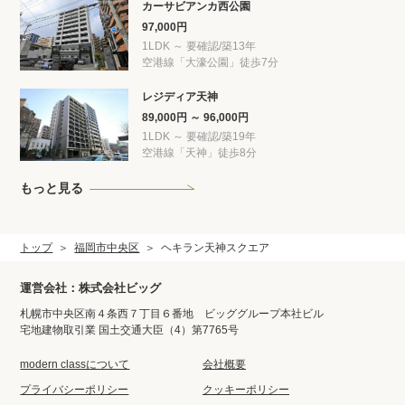
カーサビアンカ西公園
97,000円
1LDK ～ 要確認/築13年
空港線「大濠公園」徒歩7分
レジディア天神
89,000円 ～ 96,000円
1LDK ～ 要確認/築19年
空港線「天神」徒歩8分
もっと見る
トップ
福岡市中央区
ヘキラン天神スクエア
運営会社：株式会社ビッグ
札幌市中央区南４条西７丁目６番地 ビッググループ本社ビル
宅地建物取引業 国土交通大臣（4）第7765号
modern classについて
会社概要
プライバシーポリシー
クッキーポリシー