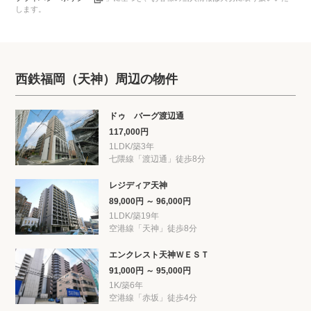
します。
西鉄福岡（天神）周辺の物件
ドゥ バーグ渡辺通
117,000円
1LDK/築3年
七隈線「渡辺通」徒歩8分
レジディア天神
89,000円 ～ 96,000円
1LDK/築19年
空港線「天神」徒歩8分
エンクレスト天神ＷＥＳＴ
91,000円 ～ 95,000円
1K/築6年
空港線「赤坂」徒歩4分