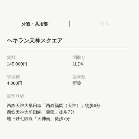
閲覧履歴
外観・共用部
室内
保存した検索条件
ヘキラン天神スクエア
店舗・スタッフ紹介
賃料
間取り
145,000円
1LDK
希望条件を伝えてプロに探してもらう
管理費
築年数
来店予約
4,000円
新築
各種お問い合わせ
最寄り駅
西鉄天神大牟田線「西鉄福岡（天神）」徒歩6分
西鉄天神大牟田線「薬院」徒歩7分
高級賃貸物件コラム
modern classについて
地下鉄七隈線「天神南」徒歩7分
高級賃貸物件トピック
会社概要