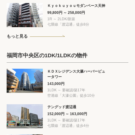
Ｋｙｏｋｕｙｏｕモダンベース天神
99,800円 ～ 258,000円
1R ～ 2LDK/新築
七隈線「渡辺通」徒歩8分
もっと見る
福岡市中央区の1DK/1LDKの物件
ＫＤＸレジデンス大濠ハーバービュ
ータワー
143,000円
1LDK ～ 要確認/築17年
空港線「大濠公園」徒歩10分
テングッド渡辺通
152,000円 ～ 163,000円
1LDK ～ 要確認/築17年
七隈線「渡辺通」徒歩4分