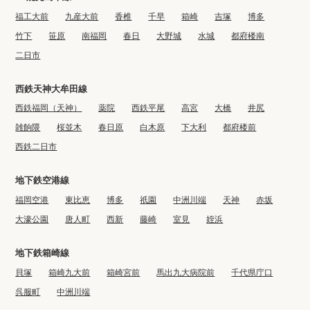
福工大前
九産大前
香椎
千早
箱崎
吉塚
博多
竹下
笹原
南福岡
春日
大野城
水城
都府楼南
二日市
西鉄天神大牟田線
西鉄福岡（天神）
薬院
西鉄平尾
高宮
大橋
井尻
雑餉隈
桜並木
春日原
白木原
下大利
都府楼前
西鉄二日市
地下鉄空港線
福岡空港
東比恵
博多
祇園
中洲川端
天神
赤坂
大濠公園
唐人町
西新
藤崎
室見
姪浜
地下鉄箱崎線
貝塚
箱崎九大前
箱崎宮前
馬出九大病院前
千代県庁口
呉服町
中洲川端