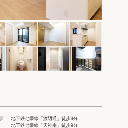
件
紹介
てプロに探してもらう
せ
ム
modern classについて
駅
地下鉄七隈線「渡辺通」徒歩8分
地下鉄七隈線「天神南」徒歩9分