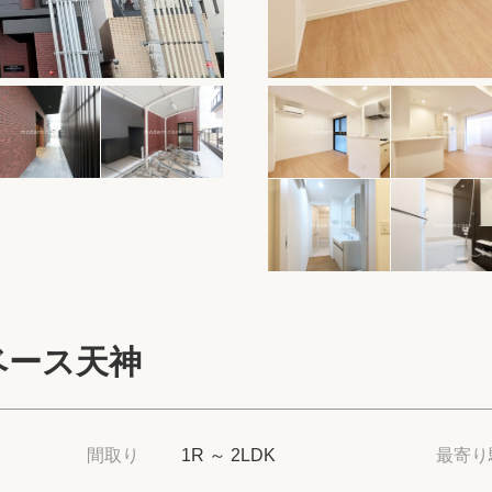
保存した物件
閲覧履歴
保存した検索条
店舗・スタッフ
希望条件を伝え
来店予約
ベース天神
各種お問い合わ
高級賃貸物件コラ
間取り
1R ～ 2LDK
最寄り