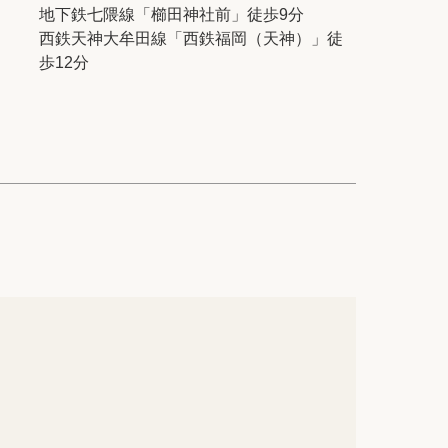
ック
会社概要
地下鉄七隈線「櫛田神社前」徒歩9分
西鉄天神大牟田線「西鉄福岡（天神）」徒
シー
クッキーポリシー
歩12分
サイトマップ