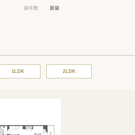
高級賃貸物件トピ
築年数
新築
プライバシーポリ
商標について
1LDK
2LDK