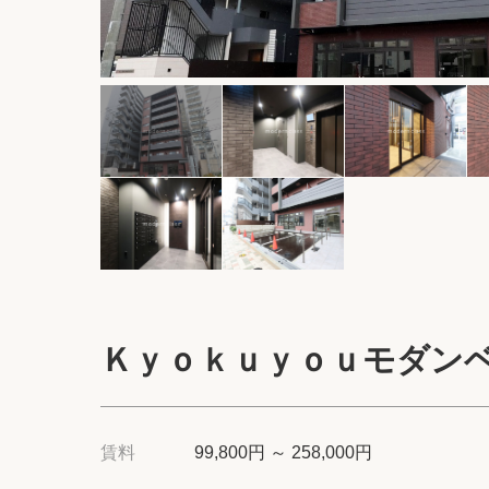
Ｋｙｏｋｕｙｏｕモダン
賃料
99,800円 ～ 258,000円