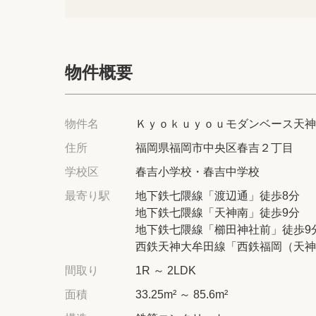
物件概要
物件名
Ｋｙｏｋｕｙｏｕモダンベース天神
住所
福岡県福岡市中央区春吉２丁目
学校区
春吉小学校・春吉中学校
最寄り駅
地下鉄七隈線「渡辺通」徒歩8分
地下鉄七隈線「天神南」徒歩9分
地下鉄七隈線「櫛田神社前」徒歩9
西鉄天神大牟田線「西鉄福岡（天神
間取り
1R ～ 2LDK
面積
33.25m² ～ 85.6m²