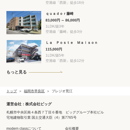
空港線「西新」徒歩16分
ｑｕａｄｏｒ藤崎
83,000円 ～ 86,000円
1LDK/築3年
空港線「藤崎」徒歩3分
Ｌａ Ｐｏｓｔｅ Ｍａｉｓｏｎ
115,000円
1LDK/築5年
空港線「西新」徒歩12分
もっと見る
トップ
福岡市早良区
プレジオ荒江
運営会社：株式会社ビッグ
札幌市中央区南４条西７丁目６番地 ビッググループ本社ビル
宅地建物取引業 国土交通大臣（4）第7765号
modern classについて
会社概要