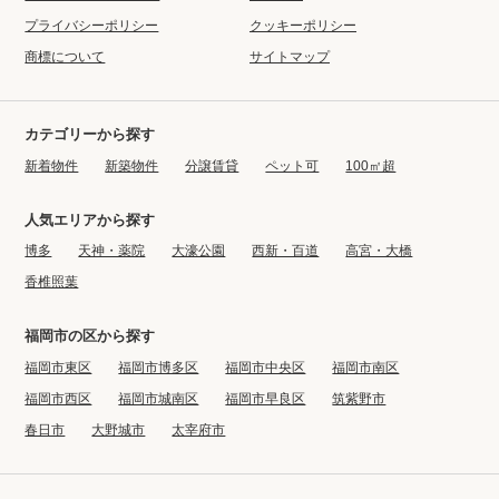
プライバシーポリシー
クッキーポリシー
商標について
サイトマップ
カテゴリーから探す
新着物件
新築物件
分譲賃貸
ペット可
100㎡超
人気エリアから探す
博多
天神・薬院
大濠公園
西新・百道
高宮・大橋
香椎照葉
福岡市の区から探す
福岡市東区
福岡市博多区
福岡市中央区
福岡市南区
福岡市西区
福岡市城南区
福岡市早良区
筑紫野市
春日市
大野城市
太宰府市