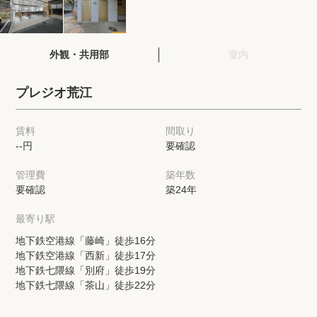
閲覧履歴
外観・共用部
室内
保存した検索条件
プレジオ荒江
店舗・スタッフ紹介
賃料
間取り
--円
要確認
希望条件を伝えてプロに探してもらう
管理費
築年数
来店予約
要確認
築24年
各種お問い合わせ
最寄り駅
地下鉄空港線「藤崎」徒歩16分
地下鉄空港線「西新」徒歩17分
高級賃貸物件コラム
modern classについて
地下鉄七隈線「別府」徒歩19分
地下鉄七隈線「茶山」徒歩22分
高級賃貸物件トピック
会社概要