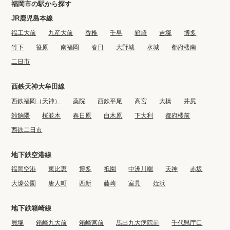
福岡市の駅から探す
JR鹿児島本線
福工大前
九産大前
香椎
千早
箱崎
吉塚
博多
竹下
笹原
南福岡
春日
大野城
水城
都府楼南
二日市
西鉄天神大牟田線
西鉄福岡（天神）
薬院
西鉄平尾
高宮
大橋
井尻
雑餉隈
桜並木
春日原
白木原
下大利
都府楼前
西鉄二日市
地下鉄空港線
福岡空港
東比恵
博多
祇園
中洲川端
天神
赤坂
大濠公園
唐人町
西新
藤崎
室見
姪浜
地下鉄箱崎線
貝塚
箱崎九大前
箱崎宮前
馬出九大病院前
千代県庁口