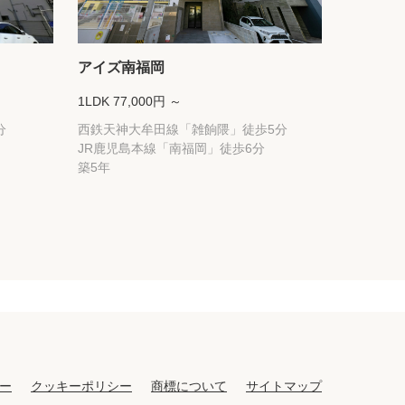
アイズ南福岡
1LDK 77,000円 ～
分
西鉄天神大牟田線「雑餉隈」徒歩5分
JR鹿児島本線「南福岡」徒歩6分
築5年
ー
クッキーポリシー
商標について
サイトマップ