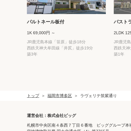
パルトネール板付
パスト
1K 69,000円 ～
2LDK 12
JR鹿児島本線「笹原」徒歩18分
JR鹿児
西鉄天神大牟田線「井尻」徒歩19分
西鉄天神
築3年
築1年
トップ
福岡市博多区
ラヴェリテ筑紫通り
運営会社：株式会社ビッグ
札幌市中央区南４条西７丁目６番地 ビッググループ本