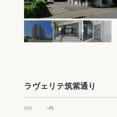
ラヴェリテ筑紫通り
賃料
--円