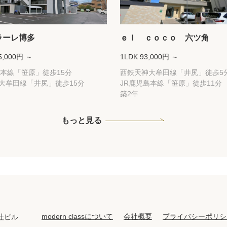
ラーレ博多
ｅｌ ｃｏｃｏ 六ツ角
5,000円 ～
1LDK 93,000円 ～
島本線「笹原」徒歩15分
西鉄天神大牟田線「井尻」徒歩5
大牟田線「井尻」徒歩15分
JR鹿児島本線「笹原」徒歩11分
築2年
もっと見る
modern classについて
会社概要
プライバシーポリシ
社ビル