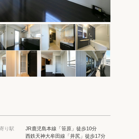
件
紹介
てプロに探してもらう
せ
ム
modern classについて
寄り駅
JR鹿児島本線「笹原」徒歩10分
西鉄天神大牟田線「井尻」徒歩17分