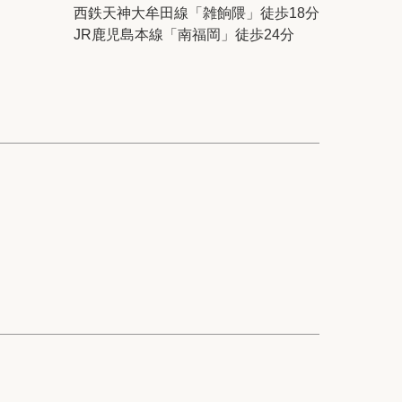
ック
会社概要
西鉄天神大牟田線「雑餉隈」徒歩18分
JR鹿児島本線「南福岡」徒歩24分
シー
クッキーポリシー
サイトマップ