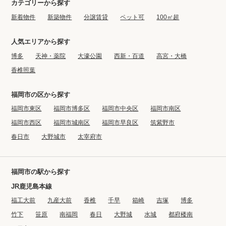
カテゴリーから探す
新着物件
新築物件
分譲賃貸
ペット可
100㎡超
人気エリアから探す
博多
天神・薬院
大濠公園
西新・百道
高宮・大橋
香椎照葉
福岡市の区から探す
福岡市東区
福岡市博多区
福岡市中央区
福岡市南区
福岡市西区
福岡市城南区
福岡市早良区
筑紫野市
春日市
大野城市
太宰府市
福岡市の駅から探す
JR鹿児島本線
福工大前
九産大前
香椎
千早
箱崎
吉塚
博多
竹下
笹原
南福岡
春日
大野城
水城
都府楼南