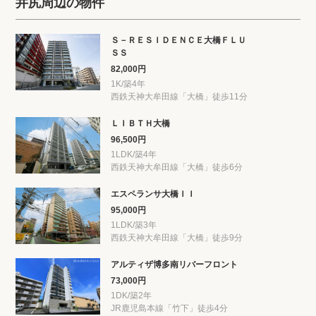
井尻周辺の物件
Ｓ－ＲＥＳＩＤＥＮＣＥ大橋ＦＬＵ
ＳＳ
82,000円
1K/築4年
西鉄天神大牟田線「大橋」徒歩11分
ＬＩＢＴＨ大橋
96,500円
1LDK/築4年
西鉄天神大牟田線「大橋」徒歩6分
エスペランサ大橋ＩＩ
95,000円
1LDK/築3年
西鉄天神大牟田線「大橋」徒歩9分
アルティザ博多南リバーフロント
73,000円
1DK/築2年
JR鹿児島本線「竹下」徒歩4分