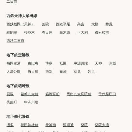
二日市
西鉄天神大牟田線
西鉄福岡（天神）
薬院
西鉄平尾
高宮
大橋
井尻
雑餉隈
桜並木
春日原
白木原
下大利
都府楼前
西鉄二日市
地下鉄空港線
福岡空港
東比恵
博多
祇園
中洲川端
天神
赤坂
大濠公園
唐人町
西新
藤崎
室見
姪浜
地下鉄箱崎線
貝塚
箱崎九大前
箱崎宮前
馬出九大病院前
千代県庁口
呉服町
中洲川端
地下鉄七隈線
博多
櫛田神社前
天神南
渡辺通
薬院
薬院大通