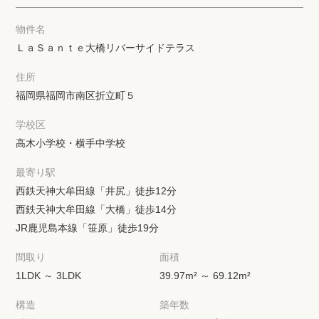
物件名
ＬａＳａｎｔｅ大橋リバーサイドテラス
住所
福岡県福岡市南区折立町５
学校区
高木小学校・横手中学校
最寄り駅
西鉄天神大牟田線「井尻」徒歩12分
西鉄天神大牟田線「大橋」徒歩14分
JR鹿児島本線「笹原」徒歩19分
間取り
面積
1LDK ～ 3LDK
39.97m² ～ 69.12m²
構造
築年数