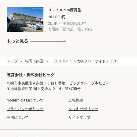
Ｄ－ｒｏｏｍ西長住
162,000円
3LDK ～ 要確認/築10年
七隈線「福大前」徒歩40分
もっと見る
トップ
福岡市南区
ＬａＳａｎｔｅ大橋リバーサイドテラス
運営会社：株式会社ビッグ
札幌市中央区南４条西７丁目６番地 ビッググループ本社ビル
宅地建物取引業 国土交通大臣（4）第7765号
modern classについて
会社概要
プライバシーポリシー
クッキーポリシー
商標について
サイトマップ