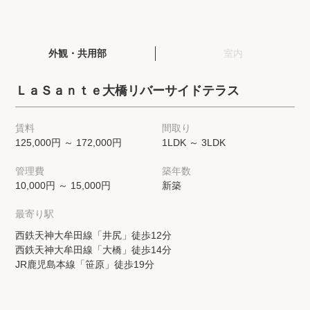
閲覧履歴
外観・共用部
室内
保存した検索条件
ＬａＳａｎｔｅ大橋リバーサイドテラス
店舗・スタッフ紹介
賃料
間取り
125,000円 ～ 172,000円
1LDK ～ 3LDK
希望条件を伝えてプロに探してもらう
管理費
築年数
来店予約
10,000円 ～ 15,000円
新築
各種お問い合わせ
最寄り駅
西鉄天神大牟田線「井尻」徒歩12分
西鉄天神大牟田線「大橋」徒歩14分
高級賃貸物件コラム
modern classについて
JR鹿児島本線「笹原」徒歩19分
高級賃貸物件トピック
会社概要