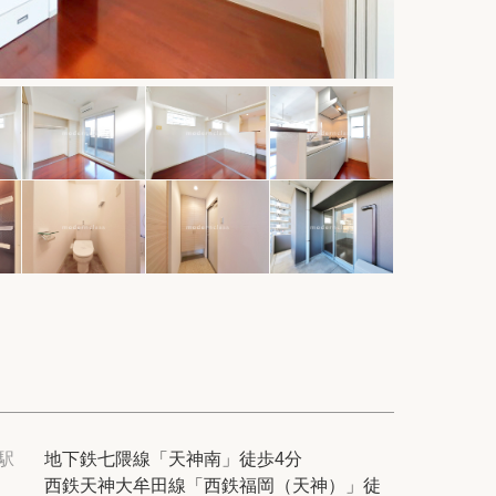
件
紹介
てプロに探してもらう
せ
ム
modern classについて
駅
地下鉄七隈線「天神南」徒歩4分
西鉄天神大牟田線「西鉄福岡（天神）」徒