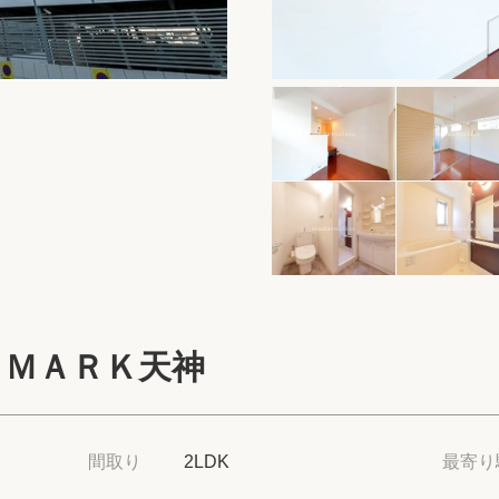
保存した物件
閲覧履歴
保存した検索条
店舗・スタッフ
希望条件を伝え
来店予約
ＤＭＡＲＫ天神
各種お問い合わ
高級賃貸物件コラ
間取り
2LDK
最寄り