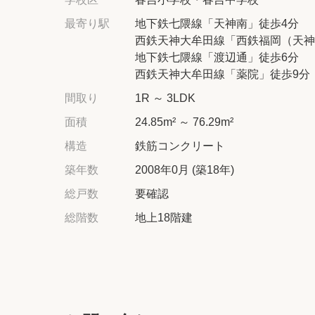
最寄り駅
地下鉄七隈線「天神南」徒歩4分
西鉄天神大牟田線「西鉄福岡（天神
地下鉄七隈線「渡辺通」徒歩6分
西鉄天神大牟田線「薬院」徒歩9分
間取り
1R ～ 3LDK
面積
24.85m² ～ 76.29m²
構造
鉄筋コンクリート
築年数
2008年0月 (築18年)
総戸数
要確認
総階数
地上18階建