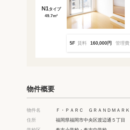
N1
タイプ
49.7m²
5F
賃料
160,000円
管理
物件概要
物件名
Ｆ・ＰＡＲＣ ＧＲＡＮＤＭＡＲＫ
住所
福岡県福岡市中央区渡辺通５丁目
学校区
春吉小学校・春吉中学校