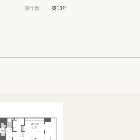
高級賃貸物件トピ
築年数
築18年
プライバシーポリ
商標について