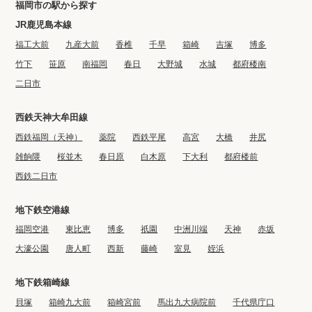
福岡市の駅から探す
JR鹿児島本線
福工大前
九産大前
香椎
千早
箱崎
吉塚
博多
竹下
笹原
南福岡
春日
大野城
水城
都府楼南
二日市
西鉄天神大牟田線
西鉄福岡（天神）
薬院
西鉄平尾
高宮
大橋
井尻
雑餉隈
桜並木
春日原
白木原
下大利
都府楼前
西鉄二日市
地下鉄空港線
福岡空港
東比恵
博多
祇園
中洲川端
天神
赤坂
大濠公園
唐人町
西新
藤崎
室見
姪浜
地下鉄箱崎線
貝塚
箱崎九大前
箱崎宮前
馬出九大病院前
千代県庁口