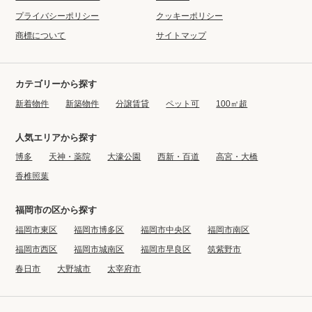
プライバシーポリシー
クッキーポリシー
商標について
サイトマップ
カテゴリーから探す
新着物件
新築物件
分譲賃貸
ペット可
100㎡超
人気エリアから探す
博多
天神・薬院
大濠公園
西新・百道
高宮・大橋
香椎照葉
福岡市の区から探す
福岡市東区
福岡市博多区
福岡市中央区
福岡市南区
福岡市西区
福岡市城南区
福岡市早良区
筑紫野市
春日市
大野城市
太宰府市