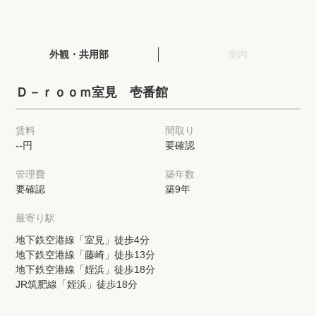
閲覧履歴
外観・共用部
室内
保存した検索条件
Ｄ－ｒｏｏｍ室見 壱番館
店舗・スタッフ紹介
賃料
間取り
--円
要確認
希望条件を伝えてプロに探してもらう
管理費
築年数
来店予約
要確認
築9年
各種お問い合わせ
最寄り駅
地下鉄空港線「室見」徒歩4分
地下鉄空港線「藤崎」徒歩13分
高級賃貸物件コラム
modern classについて
地下鉄空港線「姪浜」徒歩18分
JR筑肥線「姪浜」徒歩18分
高級賃貸物件トピック
会社概要