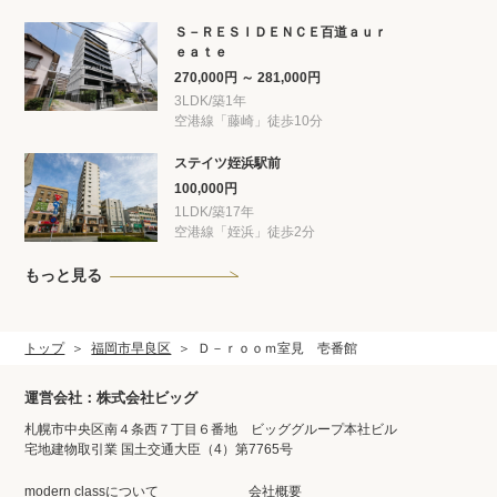
Ｓ－ＲＥＳＩＤＥＮＣＥ百道ａｕｒ
ｅａｔｅ
270,000円 ～ 281,000円
3LDK/築1年
空港線「藤崎」徒歩10分
ステイツ姪浜駅前
100,000円
1LDK/築17年
空港線「姪浜」徒歩2分
もっと見る
トップ
福岡市早良区
Ｄ－ｒｏｏｍ室見 壱番館
運営会社：株式会社ビッグ
札幌市中央区南４条西７丁目６番地 ビッググループ本社ビル
宅地建物取引業 国土交通大臣（4）第7765号
modern classについて
会社概要