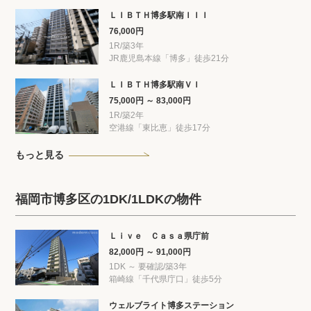
ＬＩＢＴＨ博多駅南ＩＩＩ
76,000円
1R/築3年
JR鹿児島本線「博多」徒歩21分
ＬＩＢＴＨ博多駅南ＶＩ
75,000円 ～ 83,000円
1R/築2年
空港線「東比恵」徒歩17分
もっと見る
福岡市博多区の1DK/1LDKの物件
Ｌｉｖｅ Ｃａｓａ県庁前
82,000円 ～ 91,000円
1DK ～ 要確認/築3年
箱崎線「千代県庁口」徒歩5分
ウェルブライト博多ステーション