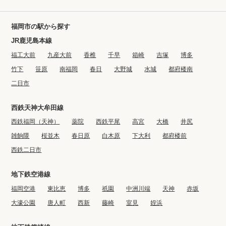
福岡市の駅から探す
JR鹿児島本線
福工大前
九産大前
香椎
千早
箱崎
吉塚
博多
竹下
笹原
南福岡
春日
大野城
水城
都府楼南
二日市
西鉄天神大牟田線
西鉄福岡（天神）
薬院
西鉄平尾
高宮
大橋
井尻
雑餉隈
桜並木
春日原
白木原
下大利
都府楼前
西鉄二日市
地下鉄空港線
福岡空港
東比恵
博多
祇園
中洲川端
天神
赤坂
大濠公園
唐人町
西新
藤崎
室見
姪浜