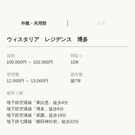
閲覧履歴
外観・共用部
室内
保存した検索条件
ウィスタリア レジデンス 博多
店舗・スタッフ紹介
賃料
間取り
100,000円 ～ 102,000円
1DK
希望条件を伝えてプロに探してもらう
管理費
築年数
来店予約
12,000円 ～ 13,000円
築7年
各種お問い合わせ
最寄り駅
地下鉄空港線「東比恵」徒歩4分
地下鉄空港線「博多」徒歩6分
高級賃貸物件コラム
modern classについて
地下鉄空港線「祇園」徒歩19分
地下鉄七隈線「櫛田神社前」徒歩22分
高級賃貸物件トピック
会社概要