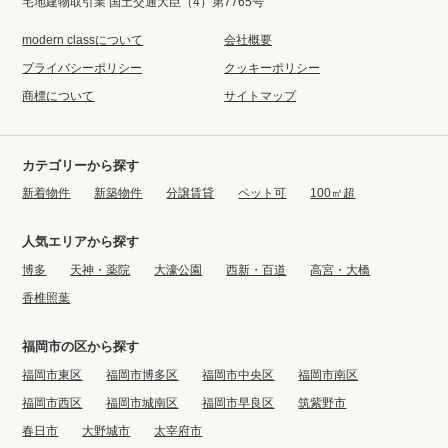
宅地建物取引業 国土交通大臣（4）第7765号
modern classについて
会社概要
プライバシーポリシー
クッキーポリシー
商標について
サイトマップ
カテゴリーから探す
新着物件
新築物件
分譲賃貸
ペット可
100㎡超
人気エリアから探す
博多
天神・薬院
大濠公園
西新・百道
高宮・大橋
香椎照葉
福岡市の区から探す
福岡市東区
福岡市博多区
福岡市中央区
福岡市南区
福岡市西区
福岡市城南区
福岡市早良区
筑紫野市
春日市
大野城市
太宰府市