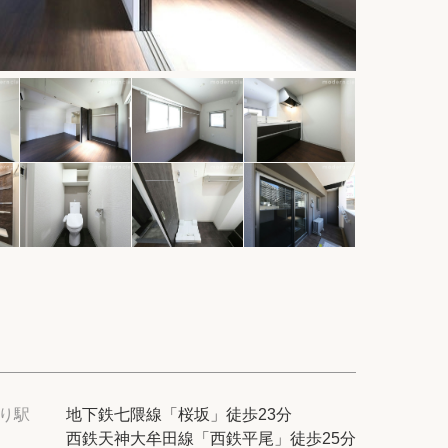
件
紹介
てプロに探してもらう
せ
ム
modern classについて
り駅
地下鉄七隈線「桜坂」徒歩23分
西鉄天神大牟田線「西鉄平尾」徒歩25分