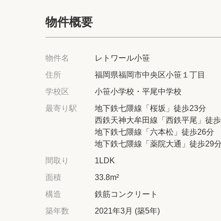
物件概要
物件名
レトワール小笹
住所
福岡県福岡市中央区小笹１丁目
学校区
小笹小学校・平尾中学校
最寄り駅
地下鉄七隈線「桜坂」徒歩23分
西鉄天神大牟田線「西鉄平尾」徒歩
地下鉄七隈線「六本松」徒歩26分
地下鉄七隈線「薬院大通」徒歩29
間取り
1LDK
面積
33.8m²
構造
鉄筋コンクリート
築年数
2021年3月 (築5年)