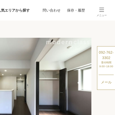
人気エリアから探す
問い合わせ
保存・履歴
メニュー
SEARCH
から探す
駅・路線から探す
092-762-
3302
受付時間
9:00~18:00
メール
探す
ング