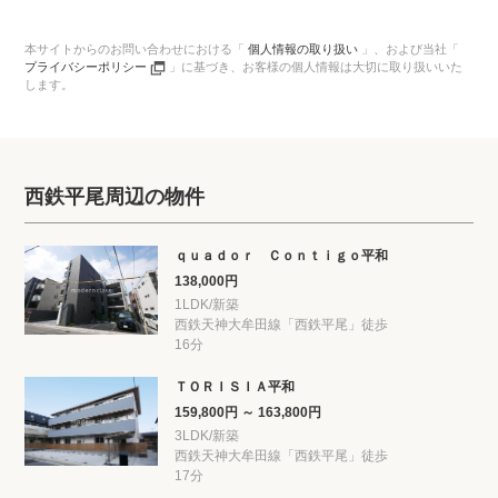
本サイトからのお問い合わせにおける「
個人情報の取り扱い
」、
および当社「
プライバシーポリシー
」に基づき、
お客様の個人情報は大切に取り扱いいた
します。
西鉄平尾周辺の物件
ｑｕａｄｏｒ Ｃｏｎｔｉｇｏ平和
138,000円
1LDK/新築
西鉄天神大牟田線「西鉄平尾」徒歩
16分
ＴＯＲＩＳＩＡ平和
159,800円 ～ 163,800円
3LDK/新築
西鉄天神大牟田線「西鉄平尾」徒歩
17分