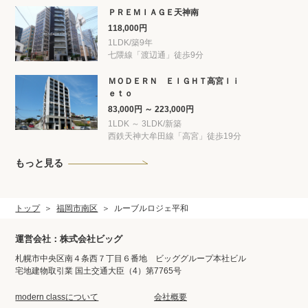
ＰＲＥＭＩＡＧＥ天神南
118,000円
1LDK/築9年
七隈線「渡辺通」徒歩9分
ＭＯＤＥＲＮ ＥＩＧＨＴ高宮ｌｉ
ｅｔｏ
83,000円 ～ 223,000円
1LDK ～ 3LDK/新築
西鉄天神大牟田線「高宮」徒歩19分
もっと見る
トップ
福岡市南区
ルーブルロジェ平和
運営会社：株式会社ビッグ
札幌市中央区南４条西７丁目６番地 ビッググループ本社ビル
宅地建物取引業 国土交通大臣（4）第7765号
modern classについて
会社概要