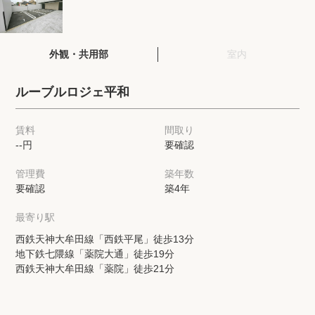
閲覧履歴
外観・共用部
室内
保存した検索条件
ルーブルロジェ平和
店舗・スタッフ紹介
賃料
間取り
--円
要確認
希望条件を伝えてプロに探してもらう
管理費
築年数
来店予約
要確認
築4年
各種お問い合わせ
最寄り駅
西鉄天神大牟田線「西鉄平尾」徒歩13分
地下鉄七隈線「薬院大通」徒歩19分
高級賃貸物件コラム
modern classについて
西鉄天神大牟田線「薬院」徒歩21分
高級賃貸物件トピック
会社概要