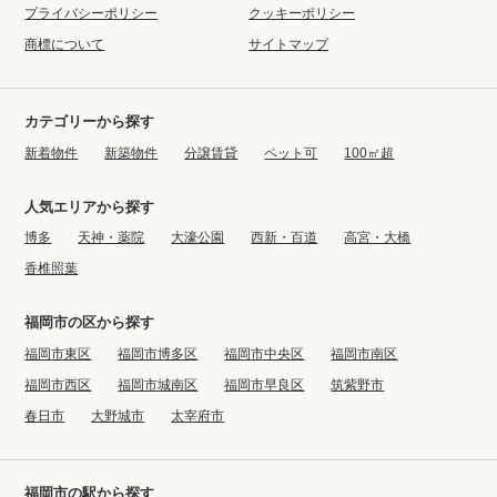
プライバシーポリシー
クッキーポリシー
商標について
サイトマップ
カテゴリーから探す
新着物件
新築物件
分譲賃貸
ペット可
100㎡超
人気エリアから探す
博多
天神・薬院
大濠公園
西新・百道
高宮・大橋
香椎照葉
福岡市の区から探す
福岡市東区
福岡市博多区
福岡市中央区
福岡市南区
福岡市西区
福岡市城南区
福岡市早良区
筑紫野市
春日市
大野城市
太宰府市
福岡市の駅から探す