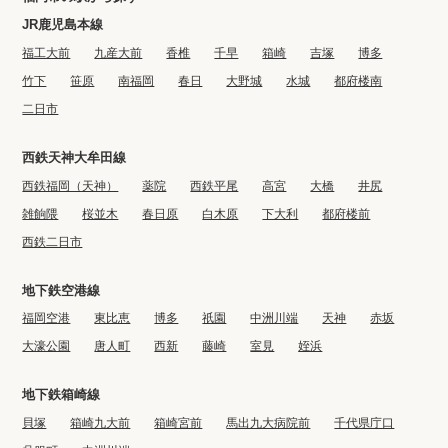
JR鹿児島本線
福工大前
九産大前
香椎
千早
箱崎
吉塚
博多
竹下
笹原
南福岡
春日
大野城
水城
都府楼南
二日市
西鉄天神大牟田線
西鉄福岡（天神）
薬院
西鉄平尾
高宮
大橋
井尻
雑餉隈
桜並木
春日原
白木原
下大利
都府楼前
西鉄二日市
地下鉄空港線
福岡空港
東比恵
博多
祇園
中洲川端
天神
赤坂
大濠公園
唐人町
西新
藤崎
室見
姪浜
地下鉄箱崎線
貝塚
箱崎九大前
箱崎宮前
馬出九大病院前
千代県庁口