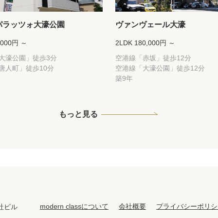
パラッツォ大濠公園
ヴァンヴェール大濠
,000円 ～
2LDK 180,000円 ～
大濠公園」徒歩3分
空港線「赤坂」徒歩12分
唐人町」徒歩10分
空港線「大濠公園」徒歩12分
築9年
もっと見る
modern classについて
会社概要
プライバシーポリシ
社ビル