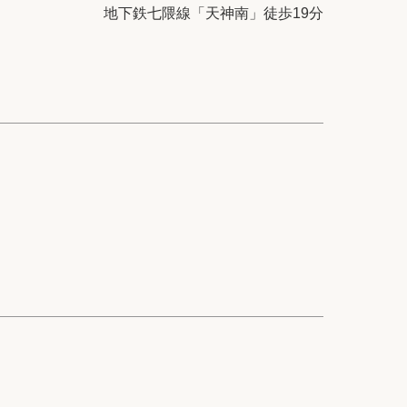
ック
会社概要
地下鉄七隈線「天神南」徒歩19分
シー
クッキーポリシー
サイトマップ