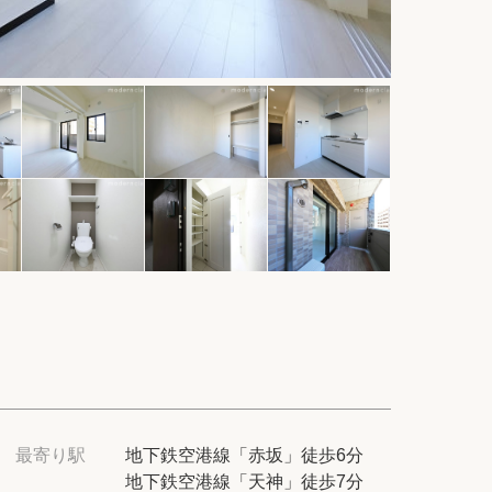
件
紹介
てプロに探してもらう
せ
ム
modern classについて
最寄り駅
地下鉄空港線「赤坂」徒歩6分
地下鉄空港線「天神」徒歩7分