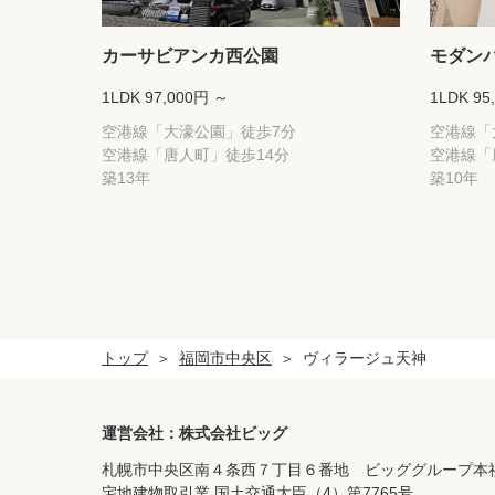
カーサビアンカ西公園
モダン
1LDK 97,000円 ～
1LDK 95
空港線「大濠公園」徒歩7分
空港線「
空港線「唐人町」徒歩14分
空港線「
築13年
築10年
トップ
福岡市中央区
ヴィラージュ天神
運営会社：株式会社ビッグ
札幌市中央区南４条西７丁目６番地 ビッググループ本
宅地建物取引業 国土交通大臣（4）第7765号