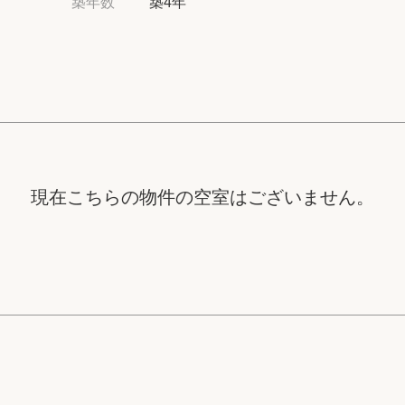
築年数
築4年
高級賃貸物件トピ
プライバシーポリ
商標について
現在こちらの物件の空室はございません。