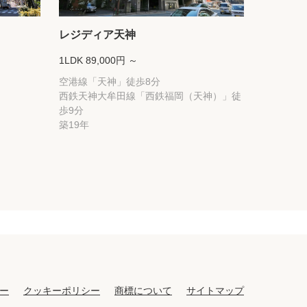
レジディア天神
1LDK 89,000円 ～
空港線「天神」徒歩8分
西鉄天神大牟田線「西鉄福岡（天神）」徒
歩9分
築19年
ー
クッキーポリシー
商標について
サイトマップ