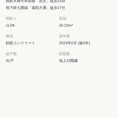
西鉄天神大牟田線「高宮」徒歩15分
地下鉄七隈線「薬院大通」徒歩17分
間取り
面積
1LDK
26.23m²
構造
築年数
鉄筋コンクリート
2023年0月 (築3年)
総戸数
総階数
91戸
地上15階建