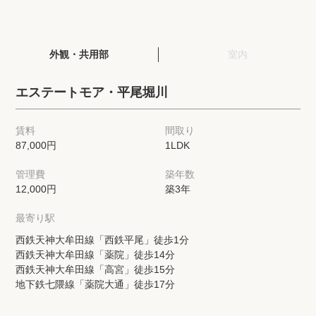
閲覧履歴
外観・共用部
室内
保存した検索条件
エステートモア・平尾堀川
店舗・スタッフ紹介
賃料
間取り
87,000円
1LDK
希望条件を伝えてプロに探してもらう
管理費
築年数
来店予約
12,000円
築3年
各種お問い合わせ
最寄り駅
西鉄天神大牟田線「西鉄平尾」徒歩1分
西鉄天神大牟田線「薬院」徒歩14分
高級賃貸物件コラム
modern classについて
西鉄天神大牟田線「高宮」徒歩15分
地下鉄七隈線「薬院大通」徒歩17分
高級賃貸物件トピック
会社概要