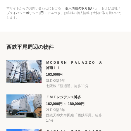
本サイトからのお問い合わせにおける「
個人情報の取り扱い
」、
および当社「
プライバシーポリシー
」に基づき、
お客様の個人情報は大切に取り扱いいた
します。
西鉄平尾周辺の物件
ＭＯＤＥＲＮ ＰＡＬＡＺＺＯ 天
神南ＩＩ
163,000円
3LDK/築4年
七隈線「渡辺通」徒歩11分
ＦＭＴレジデンス博多
162,000円 ～ 180,000円
2LDK/築2年
西鉄天神大牟田線「西鉄平尾」徒歩
17分