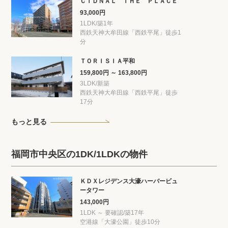
ＣＩＤＮＡＬ ＴＨＥ ＰＬＡＣＥ
93,000円
1LDK/築1年
西鉄天神大牟田線「西鉄平尾」徒歩1
分
ＴＯＲＩＳＩＡ平和
159,800円 ～ 163,800円
3LDK/新築
西鉄天神大牟田線「西鉄平尾」徒歩
17分
もっと見る
福岡市中央区の1DK/1LDKの物件
ＫＤＸレジデンス大濠ハーバービュ
ータワー
143,000円
1LDK ～ 要確認/築17年
空港線「大濠公園」徒歩10分