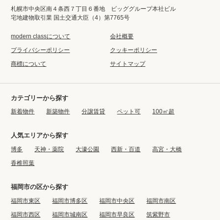
札幌市中央区南４条西７丁目６番地 ビッググループ本社ビル
宅地建物取引業 国土交通大臣（4）第7765号
modern classについて
会社概要
プライバシーポリシー
クッキーポリシー
商標について
サイトマップ
カテゴリーから探す
新着物件
新築物件
分譲賃貸
ペット可
100㎡超
人気エリアから探す
博多
天神・薬院
大濠公園
西新・百道
高宮・大橋
香椎照葉
福岡市の区から探す
福岡市東区
福岡市博多区
福岡市中央区
福岡市南区
福岡市西区
福岡市城南区
福岡市早良区
筑紫野市