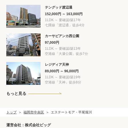
テングッド渡辺通
152,000円 ～ 163,000円
1LDK ～ 要確認/築17年
七隈線「渡辺通」徒歩4分
カーサビアンカ西公園
97,000円
1LDK ～ 要確認/築13年
空港線「大濠公園」徒歩7分
レジディア天神
89,000円 ～ 96,000円
1LDK ～ 要確認/築19年
空港線「天神」徒歩8分
もっと見る
トップ
福岡市中央区
エステートモア・平尾堀川
運営会社：株式会社ビッグ