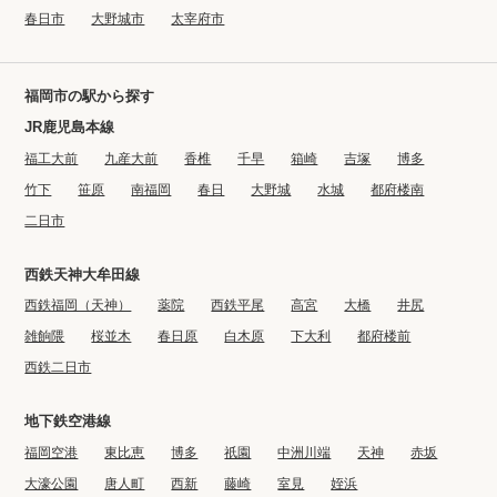
春日市
大野城市
太宰府市
福岡市の駅から探す
JR鹿児島本線
福工大前
九産大前
香椎
千早
箱崎
吉塚
博多
竹下
笹原
南福岡
春日
大野城
水城
都府楼南
二日市
西鉄天神大牟田線
西鉄福岡（天神）
薬院
西鉄平尾
高宮
大橋
井尻
雑餉隈
桜並木
春日原
白木原
下大利
都府楼前
西鉄二日市
地下鉄空港線
福岡空港
東比恵
博多
祇園
中洲川端
天神
赤坂
大濠公園
唐人町
西新
藤崎
室見
姪浜