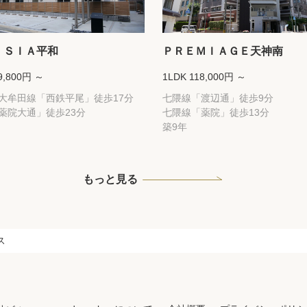
ＩＳＩＡ平和
ＰＲＥＭＩＡＧＥ天神南
9,800円 ～
1LDK 118,000円 ～
大牟田線「西鉄平尾」徒歩17分
七隈線「渡辺通」徒歩9分
薬院大通」徒歩23分
七隈線「薬院」徒歩13分
築9年
もっと見る
ス