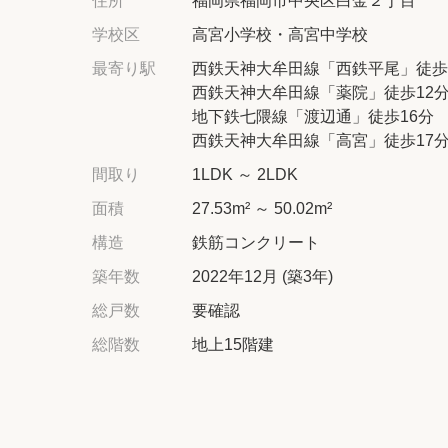
住所
福岡県福岡市中央区白金２丁目
学校区
高宮小学校・高宮中学校
最寄り駅
西鉄天神大牟田線「西鉄平尾」徒歩
西鉄天神大牟田線「薬院」徒歩12
地下鉄七隈線「渡辺通」徒歩16分
西鉄天神大牟田線「高宮」徒歩17
間取り
1LDK ～ 2LDK
面積
27.53m² ～ 50.02m²
構造
鉄筋コンクリート
築年数
2022年12月 (築3年)
総戸数
要確認
総階数
地上15階建