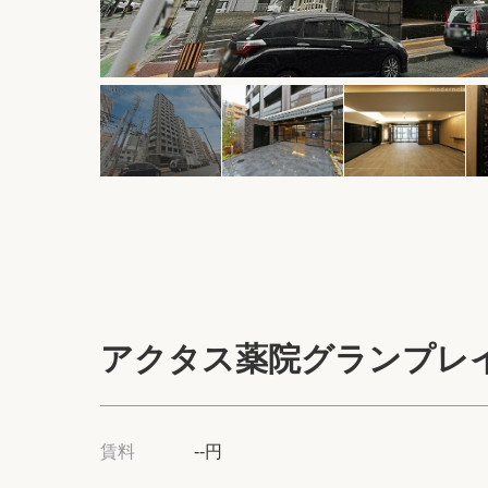
アクタス薬院グランプレ
賃料
--円