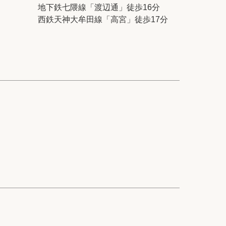
ック
会社概要
地下鉄七隈線「渡辺通」徒歩16分
西鉄天神大牟田線「高宮」徒歩17分
シー
クッキーポリシー
サイトマップ