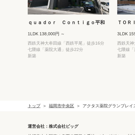
ｑｕａｄｏｒ Ｃｏｎｔｉｇｏ平和
ＴＯＲ
1LDK 138,000円 ～
3LDK 15
西鉄天神大牟田線「西鉄平尾」徒歩16分
西鉄天神
七隈線「薬院大通」徒歩22分
七隈線「
新築
新築
トップ
福岡市中央区
アクタス薬院グランプレイ
運営会社：株式会社ビッグ