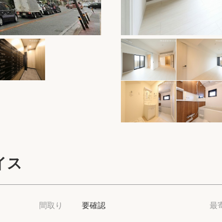
保存した物件
閲覧履歴
保存した検索条
店舗・スタッフ
希望条件を伝え
来店予約
イス
各種お問い合わ
高級賃貸物件コラ
間取り
要確認
最