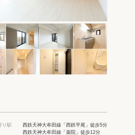
件
紹介
てプロに探してもらう
せ
ム
modern classについて
寄り駅
西鉄天神大牟田線「西鉄平尾」徒歩5分
西鉄天神大牟田線「薬院」徒歩12分