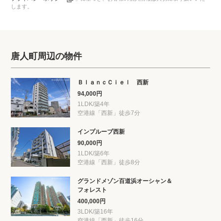
します。
唐人町周辺の物件
ＢｌａｎｃＣｉｅｌ 西新
94,000円
1LDK/築4年
空港線「西新」徒歩7分
インプルーブ西新
90,000円
1LDK/築6年
空港線「西新」徒歩8分
グランドメゾン百道浜オーシャン＆
フォレスト
400,000円
3LDK/築16年
空港線「西新」徒歩16分