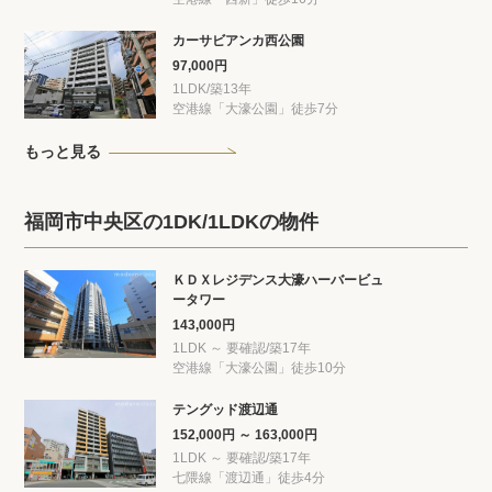
カーサビアンカ西公園
97,000円
1LDK/築13年
空港線「大濠公園」徒歩7分
もっと見る
福岡市中央区の1DK/1LDKの物件
ＫＤＸレジデンス大濠ハーバービュ
ータワー
143,000円
1LDK ～ 要確認/築17年
空港線「大濠公園」徒歩10分
テングッド渡辺通
152,000円 ～ 163,000円
1LDK ～ 要確認/築17年
七隈線「渡辺通」徒歩4分