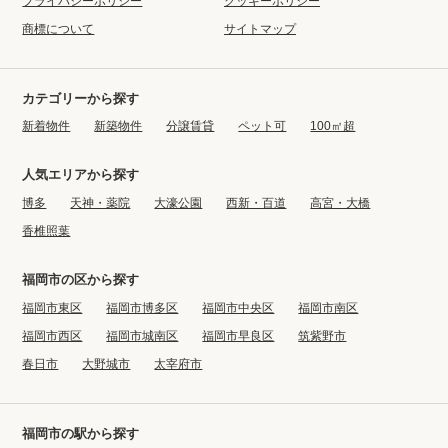
プライバシーポリシー
クッキーポリシー
商標について
サイトマップ
カテゴリーから探す
新着物件
新築物件
分譲賃貸
ペット可
100㎡超
人気エリアから探す
博多
天神・薬院
大濠公園
西新・百道
高宮・大橋
香椎照葉
福岡市の区から探す
福岡市東区
福岡市博多区
福岡市中央区
福岡市南区
福岡市西区
福岡市城南区
福岡市早良区
筑紫野市
春日市
大野城市
太宰府市
福岡市の駅から探す