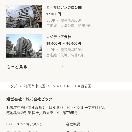
カーサビアンカ西公園
97,000円
1LDK ～ 要確認/築13年
空港線「大濠公園」徒歩7分
レジディア天神
89,000円 ～ 96,000円
1LDK ～ 要確認/築19年
空港線「天神」徒歩8分
もっと見る
トップ
福岡市中央区
ＶＡＬＥＮＴＩＡ西公園
運営会社：株式会社ビッグ
札幌市中央区南４条西７丁目６番地 ビッググループ本社ビル
宅地建物取引業 国土交通大臣（4）第7765号
modern classについて
会社概要