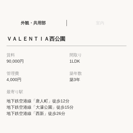
閲覧履歴
外観・共用部
室内
保存した検索条件
ＶＡＬＥＮＴＩＡ西公園
店舗・スタッフ紹介
賃料
間取り
90,000円
1LDK
希望条件を伝えてプロに探してもらう
管理費
築年数
来店予約
4,000円
築3年
各種お問い合わせ
最寄り駅
地下鉄空港線「唐人町」徒歩12分
地下鉄空港線「大濠公園」徒歩15分
高級賃貸物件コラム
modern classについて
地下鉄空港線「西新」徒歩26分
高級賃貸物件トピック
会社概要