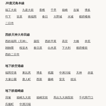
JR鹿児島本線
福工大前
九産大前
香椎
千早
箱崎
吉塚
博多
竹下
笹原
南福岡
春日
大野城
水城
都府楼南
二日市
西鉄天神大牟田線
西鉄福岡（天神）
薬院
西鉄平尾
高宮
大橋
井尻
雑餉隈
桜並木
春日原
白木原
下大利
都府楼前
西鉄二日市
地下鉄空港線
福岡空港
東比恵
博多
祇園
中洲川端
天神
赤坂
大濠公園
唐人町
西新
藤崎
室見
姪浜
地下鉄箱崎線
貝塚
箱崎九大前
箱崎宮前
馬出九大病院前
千代県庁口
呉服町
中洲川端