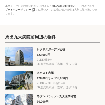
本サイトからのお問い合わせにおける「
個人情報の取り扱い
」、
および当社「
プライバシーポリシー
」に基づき、
お客様の個人情報は大切に取り扱いいた
します。
馬出九大病院前周辺の物件
レクサスガーデン社領
123,000円
2LDK/築5年
JR鹿児島本線「吉塚」徒歩10分
ネクスト吉塚
120,000円 ～ 138,000円
2LDK ～ 3LDK/築12年
JR鹿児島本線「吉塚」徒歩12分
モダンパラッツォ九大医学部前
70,000円