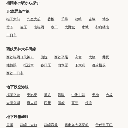
福岡市の駅から探す
JR鹿児島本線
福工大前
九産大前
香椎
千早
箱崎
吉塚
博多
竹下
笹原
南福岡
春日
大野城
水城
都府楼南
二日市
西鉄天神大牟田線
西鉄福岡（天神）
薬院
西鉄平尾
高宮
大橋
井尻
雑餉隈
桜並木
春日原
白木原
下大利
都府楼前
西鉄二日市
地下鉄空港線
福岡空港
東比恵
博多
祇園
中洲川端
天神
赤坂
大濠公園
唐人町
西新
藤崎
室見
姪浜
地下鉄箱崎線
貝塚
箱崎九大前
箱崎宮前
馬出九大病院前
千代県庁口