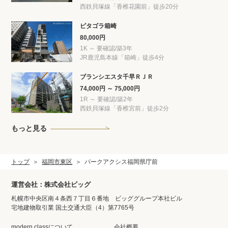
西鉄貝塚線「香椎花園前」徒歩20分
ピタゴラ箱崎
80,000円
1K ～ 要確認/築3年
JR鹿児島本線「箱崎」徒歩4分
ブランシエスタ千早ＲＪＲ
74,000円 ～ 75,000円
1R ～ 要確認/築2年
西鉄貝塚線「香椎宮前」徒歩2分
もっと見る
トップ
福岡市東区
パークアクシス福岡県庁前
運営会社：株式会社ビッグ
札幌市中央区南４条西７丁目６番地 ビッググループ本社ビル
宅地建物取引業 国土交通大臣（4）第7765号
modern classについて
会社概要