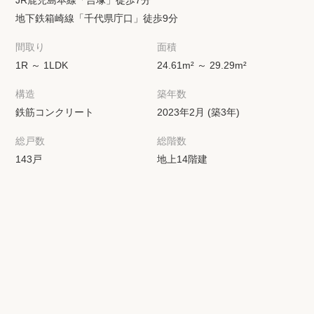
地下鉄箱崎線「千代県庁口」徒歩9分
間取り
面積
1R ～ 1LDK
24.61m² ～ 29.29m²
構造
築年数
鉄筋コンクリート
2023年2月 (築3年)
総戸数
総階数
143戸
地上14階建