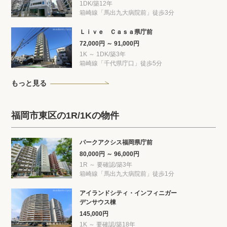
1DK/築12年
箱崎線「馬出九大病院前」徒歩3分
Ｌｉｖｅ Ｃａｓａ県庁前
72,000円 ～ 91,000円
1K ～ 1DK/築3年
箱崎線「千代県庁口」徒歩5分
もっと見る
福岡市東区の1R/1Kの物件
パークアクシス福岡県庁前
80,000円 ～ 96,000円
1R ～ 要確認/築3年
箱崎線「馬出九大病院前」徒歩1分
アイランドシティ・インフィニガー
デンサウス棟
145,000円
1K ～ 要確認/築18年