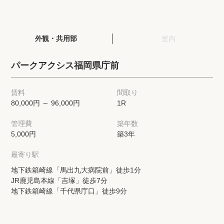
閲覧履歴
外観・共用部
室内
保存した検索条件
パークアクシス福岡県庁前
店舗・スタッフ紹介
賃料
間取り
80,000円 ～ 96,000円
1R
希望条件を伝えてプロに探してもらう
管理費
築年数
来店予約
5,000円
築3年
各種お問い合わせ
最寄り駅
地下鉄箱崎線「馬出九大病院前」徒歩1分
JR鹿児島本線「吉塚」徒歩7分
高級賃貸物件コラム
modern classについて
地下鉄箱崎線「千代県庁口」徒歩9分
高級賃貸物件トピック
会社概要