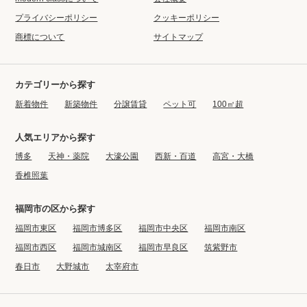
プライバシーポリシー
クッキーポリシー
商標について
サイトマップ
カテゴリーから探す
新着物件
新築物件
分譲賃貸
ペット可
100㎡超
人気エリアから探す
博多
天神・薬院
大濠公園
西新・百道
高宮・大橋
香椎照葉
福岡市の区から探す
福岡市東区
福岡市博多区
福岡市中央区
福岡市南区
福岡市西区
福岡市城南区
福岡市早良区
筑紫野市
春日市
大野城市
太宰府市