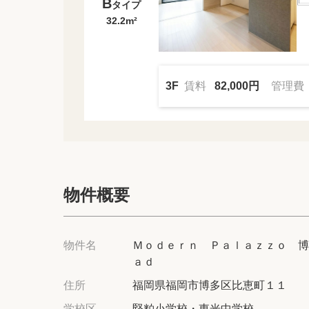
B
タイプ
32.2m²
3F
賃料
82,000円
管理費
物件概要
物件名
Ｍｏｄｅｒｎ Ｐａｌａｚｚｏ 博
ａｄ
住所
福岡県福岡市博多区比恵町１１
学校区
堅粕小学校・東光中学校