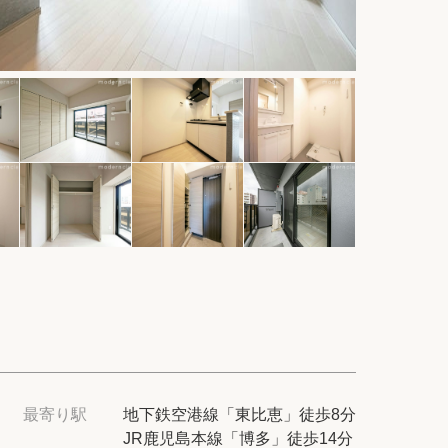
件
紹介
てプロに探してもらう
せ
ム
modern classについて
最寄り駅
地下鉄空港線「東比恵」徒歩8分
JR鹿児島本線「博多」徒歩14分