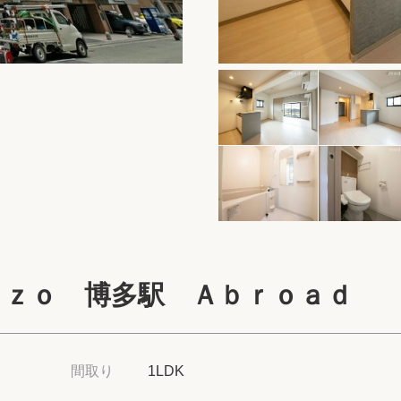
保存した物件
閲覧履歴
保存した検索条
店舗・スタッフ
希望条件を伝え
来店予約
ｚｚｏ 博多駅 Ａｂｒｏａｄ
各種お問い合わ
高級賃貸物件コラ
間取り
1LDK