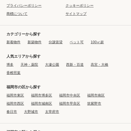
プライバシーポリシー
クッキーポリシー
商標について
サイトマップ
カテゴリーから探す
新着物件
新築物件
分譲賃貸
ペット可
100㎡超
人気エリアから探す
博多
天神・薬院
大濠公園
西新・百道
高宮・大橋
香椎照葉
福岡市の区から探す
福岡市東区
福岡市博多区
福岡市中央区
福岡市南区
福岡市西区
福岡市城南区
福岡市早良区
筑紫野市
春日市
大野城市
太宰府市