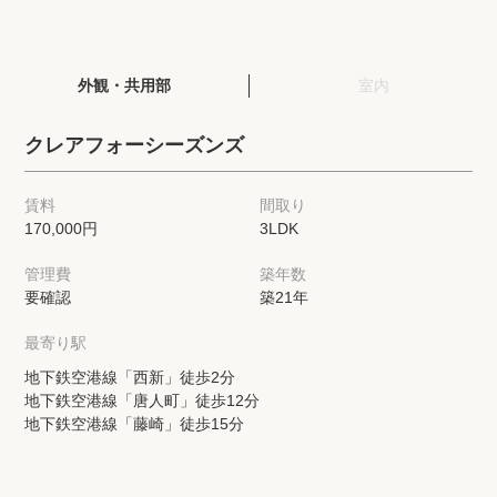
閲覧履歴
外観・共用部
室内
保存した検索条件
クレアフォーシーズンズ
店舗・スタッフ紹介
賃料
間取り
170,000円
3LDK
希望条件を伝えてプロに探してもらう
管理費
築年数
来店予約
要確認
築21年
各種お問い合わせ
最寄り駅
地下鉄空港線「西新」徒歩2分
地下鉄空港線「唐人町」徒歩12分
高級賃貸物件コラム
modern classについて
地下鉄空港線「藤崎」徒歩15分
高級賃貸物件トピック
会社概要