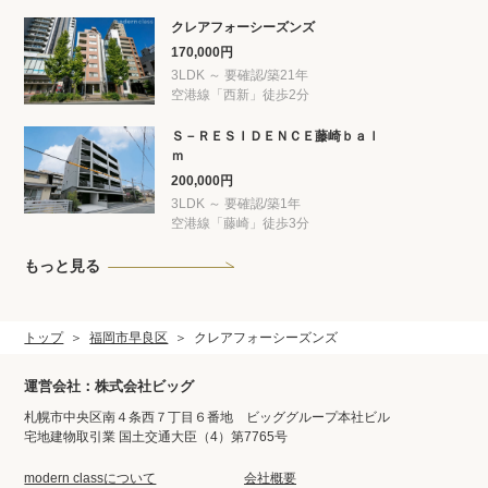
クレアフォーシーズンズ
170,000円
3LDK ～ 要確認/築21年
空港線「西新」徒歩2分
Ｓ－ＲＥＳＩＤＥＮＣＥ藤崎ｂａｌ
ｍ
200,000円
3LDK ～ 要確認/築1年
空港線「藤崎」徒歩3分
もっと見る
トップ
福岡市早良区
クレアフォーシーズンズ
運営会社：株式会社ビッグ
札幌市中央区南４条西７丁目６番地 ビッググループ本社ビル
宅地建物取引業 国土交通大臣（4）第7765号
modern classについて
会社概要