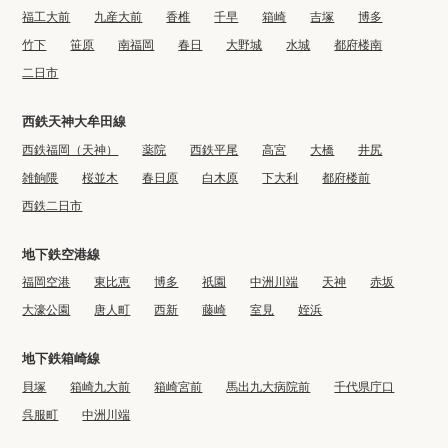
福工大前
九産大前
香椎
千早
箱崎
吉塚
博多
竹下
笹原
南福岡
春日
大野城
水城
都府楼南
二日市
西鉄天神大牟田線
西鉄福岡（天神）
薬院
西鉄平尾
高宮
大橋
井尻
雑餉隈
桜並木
春日原
白木原
下大利
都府楼前
西鉄二日市
地下鉄空港線
福岡空港
東比恵
博多
祇園
中洲川端
天神
赤坂
大濠公園
唐人町
西新
藤崎
室見
姪浜
地下鉄箱崎線
貝塚
箱崎九大前
箱崎宮前
馬出九大病院前
千代県庁口
呉服町
中洲川端