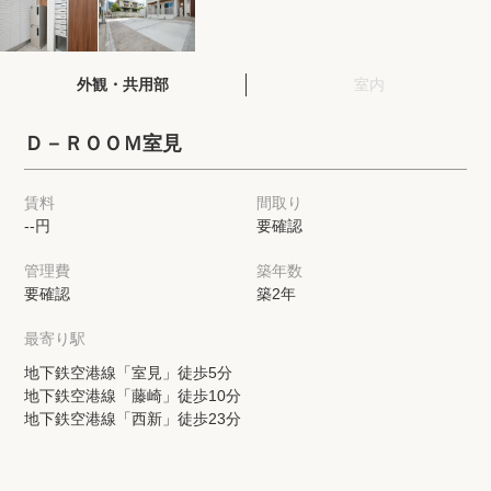
閲覧履歴
外観・共用部
室内
保存した検索条件
Ｄ－ＲＯＯＭ室見
店舗・スタッフ紹介
賃料
間取り
--円
要確認
希望条件を伝えてプロに探してもらう
管理費
築年数
来店予約
要確認
築2年
各種お問い合わせ
最寄り駅
地下鉄空港線「室見」徒歩5分
地下鉄空港線「藤崎」徒歩10分
高級賃貸物件コラム
modern classについて
地下鉄空港線「西新」徒歩23分
高級賃貸物件トピック
会社概要