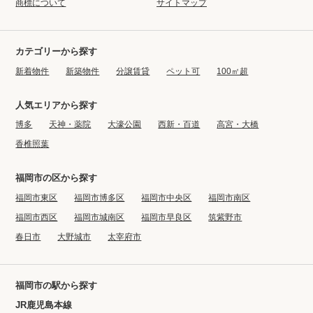
商標について
サイトマップ
カテゴリーから探す
新着物件
新築物件
分譲賃貸
ペット可
100㎡超
人気エリアから探す
博多
天神・薬院
大濠公園
西新・百道
高宮・大橋
香椎照葉
福岡市の区から探す
福岡市東区
福岡市博多区
福岡市中央区
福岡市南区
福岡市西区
福岡市城南区
福岡市早良区
筑紫野市
春日市
大野城市
太宰府市
福岡市の駅から探す
JR鹿児島本線