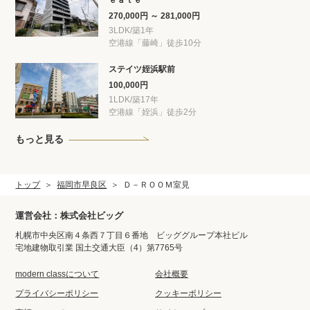
ｅａｔｅ
270,000円 ～ 281,000円
3LDK/築1年
空港線「藤崎」徒歩10分
ステイツ姪浜駅前
100,000円
1LDK/築17年
空港線「姪浜」徒歩2分
もっと見る
トップ
福岡市早良区
Ｄ－ＲＯＯＭ室見
運営会社：株式会社ビッグ
札幌市中央区南４条西７丁目６番地 ビッググループ本社ビル
宅地建物取引業 国土交通大臣（4）第7765号
modern classについて
会社概要
プライバシーポリシー
クッキーポリシー