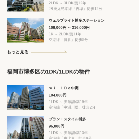
2LDK ～ 3LDK/築12年
JR鹿児島本線「吉塚」徒歩12分
ウェルブライト博多ステーション
109,000円 ～ 316,000円
1K ～ 2LDK/築11年
空港線「博多」徒歩5分
もっと見る
福岡市博多区の1DK/1LDKの物件
ｗｉｌｌＤｏ中洲
104,000円
1LDK ～ 要確認/築19年
空港線「中洲川端」徒歩2分
ブラン・スタイル博多
96,000円
1LDK ～ 要確認/築13年
空港線「東比恵」徒歩9分