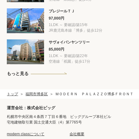
プレジールＴＪ
97,000円
1LDK ～ 要確認/築15年
JR鹿児島本線「博多」徒歩12分
サヴォイバンヤンツリー
85,000円
1LDK ～ 要確認/築22年
空港線「祇園」徒歩17分
もっと見る
トップ
福岡市博多区
ＭＯＤＥＲＮ ＰＡＬＡＺＺＯ博多ＦＲＯＮＴ
運営会社：株式会社ビッグ
札幌市中央区南４条西７丁目６番地 ビッググループ本社ビル
宅地建物取引業 国土交通大臣（4）第7765号
modern classについて
会社概要