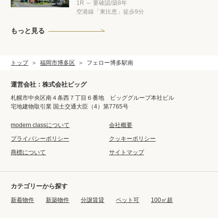
1R ～ 要確認/築8年
空港線「東比恵」徒歩9分
もっと見る
トップ
福岡市博多区
フェロー博多駅南
運営会社：株式会社ビッグ
札幌市中央区南４条西７丁目６番地 ビッググループ本社ビル
宅地建物取引業 国土交通大臣（4）第7765号
modern classについて
会社概要
プライバシーポリシー
クッキーポリシー
商標について
サイトマップ
カテゴリーから探す
新着物件
新築物件
分譲賃貸
ペット可
100㎡超