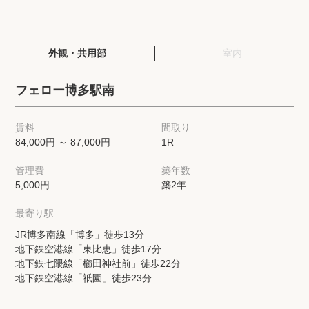
閲覧履歴
外観・共用部
室内
保存した検索条件
フェロー博多駅南
店舗・スタッフ紹介
賃料
間取り
84,000円 ～ 87,000円
1R
希望条件を伝えてプロに探してもらう
管理費
築年数
来店予約
5,000円
築2年
各種お問い合わせ
最寄り駅
JR博多南線「博多」徒歩13分
地下鉄空港線「東比恵」徒歩17分
高級賃貸物件コラム
modern classについて
地下鉄七隈線「櫛田神社前」徒歩22分
地下鉄空港線「祇園」徒歩23分
高級賃貸物件トピック
会社概要