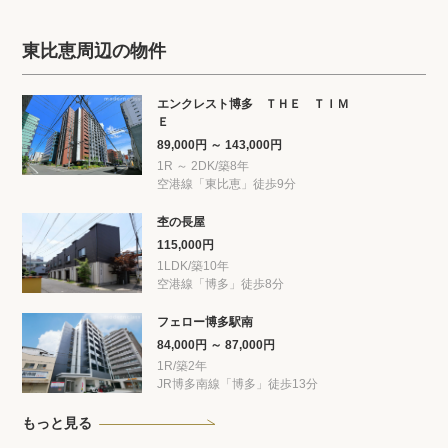
東比恵周辺の物件
エンクレスト博多 ＴＨＥ ＴＩＭ
Ｅ
89,000円 ～ 143,000円
1R ～ 2DK/築8年
空港線「東比恵」徒歩9分
杢の長屋
115,000円
1LDK/築10年
空港線「博多」徒歩8分
フェロー博多駅南
84,000円 ～ 87,000円
1R/築2年
JR博多南線「博多」徒歩13分
もっと見る