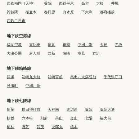
西鉄福岡（天神）
薬院
西鉄平尾
高宮
大橋
井尻
雑餉隈
桜並木
春日原
白木原
下大利
都府楼前
西鉄二日市
地下鉄空港線
福岡空港
東比恵
博多
祇園
中洲川端
天神
赤坂
大濠公園
唐人町
西新
藤崎
室見
姪浜
地下鉄箱崎線
貝塚
箱崎九大前
箱崎宮前
馬出九大病院前
千代県庁口
呉服町
中洲川端
地下鉄七隈線
博多
櫛田神社前
天神南
渡辺通
薬院
薬院大通
桜坂
六本松
別府
茶山
金山
七隈
福大前
梅林
野芥
賀茂
次郎丸
橋本