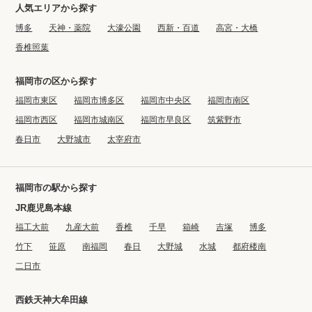
人気エリアから探す
博多
天神・薬院
大濠公園
西新・百道
高宮・大橋
香椎照葉
福岡市の区から探す
福岡市東区
福岡市博多区
福岡市中央区
福岡市南区
福岡市西区
福岡市城南区
福岡市早良区
筑紫野市
春日市
大野城市
太宰府市
福岡市の駅から探す
JR鹿児島本線
福工大前
九産大前
香椎
千早
箱崎
吉塚
博多
竹下
笹原
南福岡
春日
大野城
水城
都府楼南
二日市
西鉄天神大牟田線