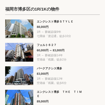
福岡市博多区の1R/1Kの物件
エンクレスト博多ＳＴＹＬＥ
88,000円
1R ～ 要確認/築9年
七隈線「渡辺通」徒歩10分
フェルト６２７
60,000円 ～ 83,000円
1R ～ 要確認/築14年
空港線「祇園」徒歩2分
パークアクシス博多
83,000円
1R ～ 要確認/築12年
空港線「祇園」徒歩6分
エンクレスト博多 ＴＨＥ ＴＩＭ
Ｅ
89,000円