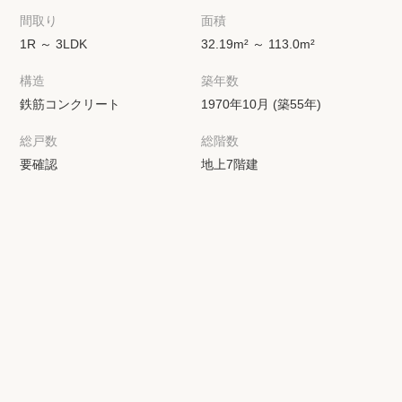
間取り
面積
1R ～ 3LDK
32.19m² ～ 113.0m²
構造
築年数
鉄筋コンクリート
1970年10月 (築55年)
総戸数
総階数
要確認
地上7階建