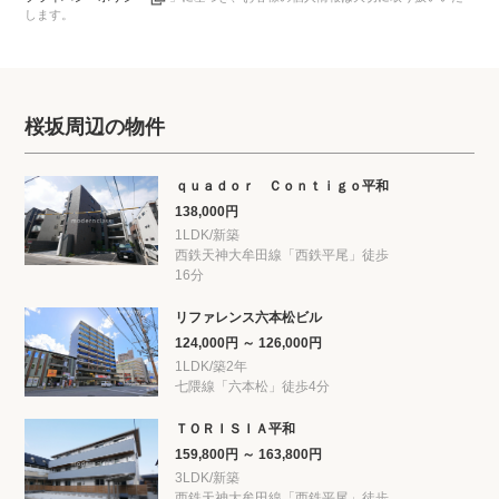
します。
桜坂周辺の物件
ｑｕａｄｏｒ Ｃｏｎｔｉｇｏ平和
138,000円
1LDK/新築
西鉄天神大牟田線「西鉄平尾」徒歩
16分
リファレンス六本松ビル
124,000円 ～ 126,000円
1LDK/築2年
七隈線「六本松」徒歩4分
ＴＯＲＩＳＩＡ平和
159,800円 ～ 163,800円
3LDK/新築
西鉄天神大牟田線「西鉄平尾」徒歩