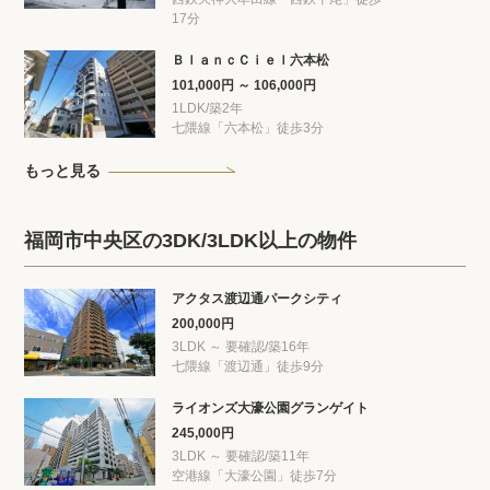
17分
ＢｌａｎｃＣｉｅｌ六本松
101,000円 ～ 106,000円
1LDK/築2年
七隈線「六本松」徒歩3分
もっと見る
福岡市中央区の3DK/3LDK以上の物件
アクタス渡辺通パークシティ
200,000円
3LDK ～ 要確認/築16年
七隈線「渡辺通」徒歩9分
ライオンズ大濠公園グランゲイト
245,000円
3LDK ～ 要確認/築11年
空港線「大濠公園」徒歩7分