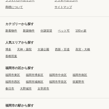
プライバシーポリシー
クッキーポリシー
商標について
サイトマップ
カテゴリーから探す
新着物件
新築物件
分譲賃貸
ペット可
100㎡超
人気エリアから探す
博多
天神・薬院
大濠公園
西新・百道
高宮・大橋
香椎照葉
福岡市の区から探す
福岡市東区
福岡市博多区
福岡市中央区
福岡市南区
福岡市西区
福岡市城南区
福岡市早良区
筑紫野市
春日市
大野城市
太宰府市
福岡市の駅から探す