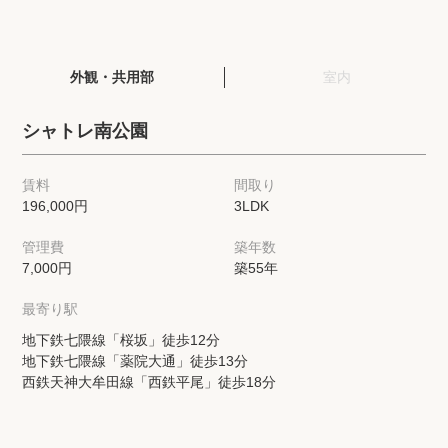
閲覧履歴
外観・共用部
室内
保存した検索条件
シャトレ南公園
店舗・スタッフ紹介
賃料
間取り
196,000円
3LDK
希望条件を伝えてプロに探してもらう
管理費
築年数
来店予約
7,000円
築55年
各種お問い合わせ
最寄り駅
地下鉄七隈線「桜坂」徒歩12分
地下鉄七隈線「薬院大通」徒歩13分
高級賃貸物件コラム
modern classについて
西鉄天神大牟田線「西鉄平尾」徒歩18分
高級賃貸物件トピック
会社概要