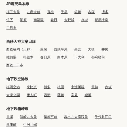
JR鹿児島本線
福工大前
九産大前
香椎
千早
箱崎
吉塚
博多
竹下
笹原
南福岡
春日
大野城
水城
都府楼南
二日市
西鉄天神大牟田線
西鉄福岡（天神）
薬院
西鉄平尾
高宮
大橋
井尻
雑餉隈
桜並木
春日原
白木原
下大利
都府楼前
西鉄二日市
地下鉄空港線
福岡空港
東比恵
博多
祇園
中洲川端
天神
赤坂
大濠公園
唐人町
西新
藤崎
室見
姪浜
地下鉄箱崎線
貝塚
箱崎九大前
箱崎宮前
馬出九大病院前
千代県庁口
呉服町
中洲川端