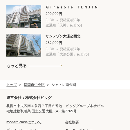
Ｇｉｒａｓｏｌｅ ＴＥＮＪＩＮ
290,000円
3LDK ～ 要確認/築8年
空港線「天神」徒歩5分
サンメゾン大濠公園北
252,000円
3LDK ～ 要確認/築7年
空港線「大濠公園」徒歩7分
もっと見る
トップ
福岡市中央区
シャトレ南公園
運営会社：株式会社ビッグ
札幌市中央区南４条西７丁目６番地 ビッググループ本社ビル
宅地建物取引業 国土交通大臣（4）第7765号
modern classについて
会社概要