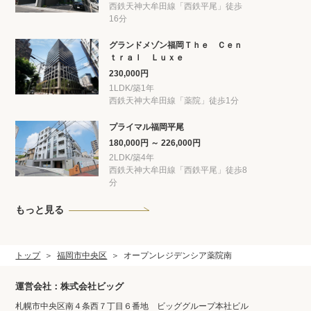
西鉄天神大牟田線「西鉄平尾」徒歩
16分
グランドメゾン福岡Ｔｈｅ Ｃｅｎ
ｔｒａｌ Ｌｕｘｅ
230,000円
1LDK/築1年
西鉄天神大牟田線「薬院」徒歩1分
プライマル福岡平尾
180,000円 ～ 226,000円
2LDK/築4年
西鉄天神大牟田線「西鉄平尾」徒歩8
分
もっと見る
トップ
福岡市中央区
オープンレジデンシア薬院南
運営会社：株式会社ビッグ
札幌市中央区南４条西７丁目６番地 ビッググループ本社ビル