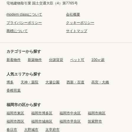
宅地建物取引業 国土交通大臣（4）第7765号
modern classについて
会社概要
プライバシーポリシー
クッキーポリシー
商標について
サイトマップ
カテゴリーから探す
新着物件
新築物件
分譲賃貸
ペット可
100㎡超
人気エリアから探す
博多
天神・薬院
大濠公園
西新・百道
高宮・大橋
香椎照葉
福岡市の区から探す
福岡市東区
福岡市博多区
福岡市中央区
福岡市南区
福岡市西区
福岡市城南区
福岡市早良区
筑紫野市
春日市
大野城市
太宰府市