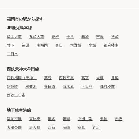
福岡市の駅から探す
JR鹿児島本線
福工大前
九産大前
香椎
千早
箱崎
吉塚
博多
竹下
笹原
南福岡
春日
大野城
水城
都府楼南
二日市
西鉄天神大牟田線
西鉄福岡（天神）
薬院
西鉄平尾
高宮
大橋
井尻
雑餉隈
桜並木
春日原
白木原
下大利
都府楼前
西鉄二日市
地下鉄空港線
福岡空港
東比恵
博多
祇園
中洲川端
天神
赤坂
大濠公園
唐人町
西新
藤崎
室見
姪浜