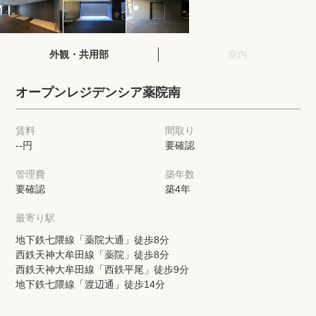
閲覧履歴
外観・共用部
室内
保存した検索条件
オープンレジデンシア薬院南
店舗・スタッフ紹介
賃料
間取り
--円
要確認
希望条件を伝えてプロに探してもらう
管理費
築年数
来店予約
要確認
築4年
各種お問い合わせ
最寄り駅
地下鉄七隈線「薬院大通」徒歩8分
西鉄天神大牟田線「薬院」徒歩8分
高級賃貸物件コラム
modern classについて
西鉄天神大牟田線「西鉄平尾」徒歩9分
地下鉄七隈線「渡辺通」徒歩14分
高級賃貸物件トピック
会社概要