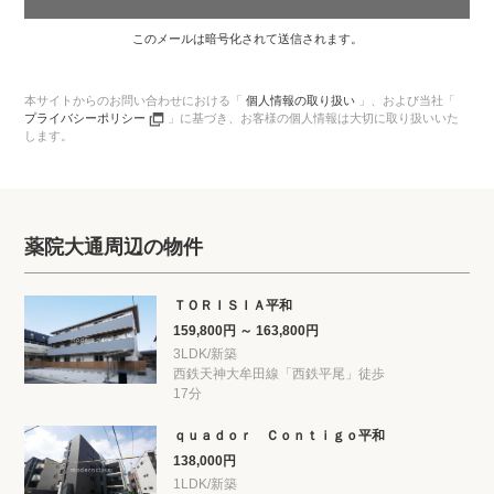
このメールは暗号化されて送信されます。
本サイトからのお問い合わせにおける「
個人情報の取り扱い
」、
および当社「
プライバシーポリシー
」に基づき、
お客様の個人情報は大切に取り扱いいた
します。
薬院大通周辺の物件
ＴＯＲＩＳＩＡ平和
159,800円 ～ 163,800円
3LDK/新築
西鉄天神大牟田線「西鉄平尾」徒歩
17分
ｑｕａｄｏｒ Ｃｏｎｔｉｇｏ平和
138,000円
1LDK/新築