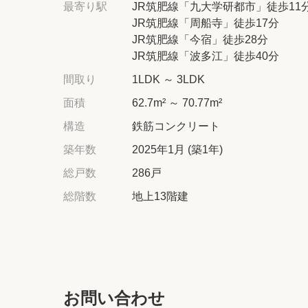
最寄り駅
JR筑肥線「九大学研都市」徒歩11
JR筑肥線「周船寺」徒歩17分
JR筑肥線「今宿」徒歩28分
JR筑肥線「波多江」徒歩40分
間取り
1LDK ～ 3LDK
面積
62.7m² ～ 70.77m²
構造
鉄筋コンクリート
築年数
2025年1月 (築1年)
総戸数
286戸
総階数
地上13階建
お問い合わせ