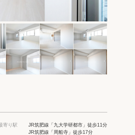
件
紹介
てプロに探してもらう
せ
ム
modern classについて
最寄り駅
JR筑肥線「九大学研都市」徒歩11分
JR筑肥線「周船寺」徒歩17分