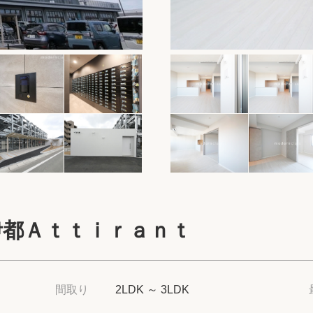
保存した物件
閲覧履歴
保存した検索条
店舗・スタッフ
希望条件を伝え
来店予約
伊都Ａｔｔｉｒａｎｔ
各種お問い合わ
高級賃貸物件コラ
間取り
2LDK ～ 3LDK